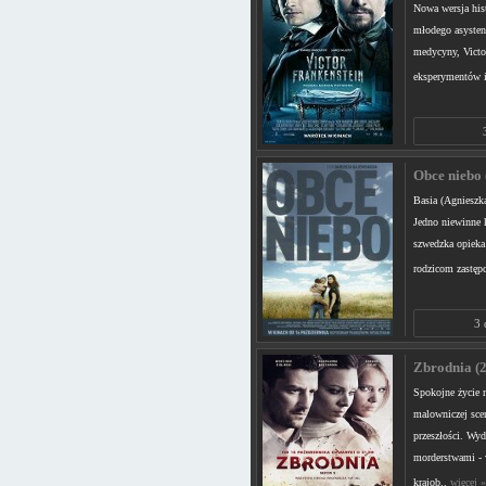
Nowa wersja hist
młodego asystent
medycyny, Victo
eksperymentów i 
Obce niebo 
Basia (Agnieszk
Jedno niewinne 
szwedzka opieka 
rodzicom zastęp
3 
Zbrodnia (
Spokojne życie 
malowniczej scen
przeszłości. Wyd
morderstwami - w
krajob..
więcej »