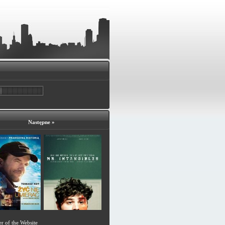
ilmy
Następne »
er of the Website