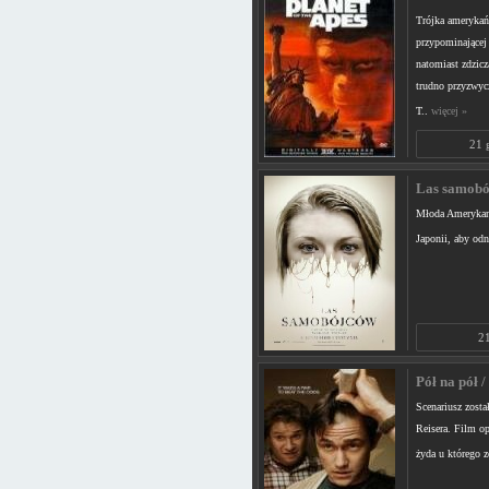
Trójka amerykańs
przypominającej 
natomiast zdzicz
trudno przyzwycz
T..
więcej »
21 
Las samobój
Młoda Amerykank
Japonii, aby odn
21
Pół na pół /
Scenariusz zosta
Reisera. Film op
żyda u którego 