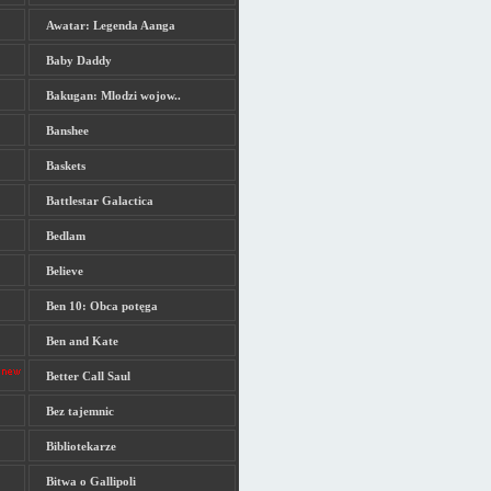
Awatar: Legenda Aanga
Baby Daddy
Bakugan: Mlodzi wojow..
Banshee
Baskets
Battlestar Galactica
Bedlam
Believe
Ben 10: Obca potęga
Ben and Kate
Better Call Saul
Bez tajemnic
Bibliotekarze
Bitwa o Gallipoli