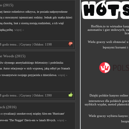
o (2015)
nej farmie rodzeństwo odkrywa, że posiada nadprzyrodzone
się z mrocznymi tajemnicami rodziny. Jednak gdy matka dzieci
 chorobę, brat z siostrą zostają rozdzieleni, a ich więź
HotSlots.io to wirtualne ka
automatów i gier stołowych, z
iężką próbę.
więcej »
lic
Wielu graczy woli obstawiać 
8 godz temu.. | Czytany | Odsłon: 1198
lepszymi kursami 
he Woods (2015)
ów słynnego amerykańskiego felietonisty i podróżnika
a. Autor relacjonuje w nich wyprawę, jaką odbył po Stanach
 towarzystwie swojego przyjaciela z dzieciństwa.
więcej »
8 godz temu.. | Czytany | Odsłon: 1390
Dzięki
polskie kasyno online
internetowe dla polskich gra
szybkich wypłat, metod płatnośc
ack (2016)
o rywalizacji snooker-owej między Alex-em 'Hurricane'
Wiele graczy wybiera
kasyno 
teve-em 'The Nugget' Davis-em w latach 80-tych.
więcej »
bezpi