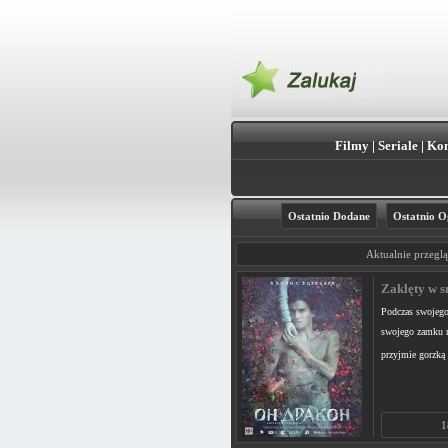
Filmy
|
Seriale
|
Kon
Ostatnio Dodane
Ostatnio O
Aktualnie przegl
Zaklęty w s
Podczas swojego
swojego zamku n
przyjmie gorzką
1