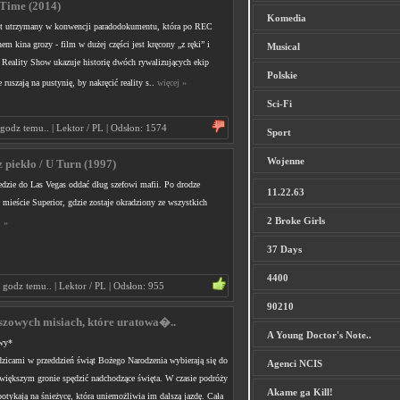
Time (2014)
Komedia
st utrzymany w konwencji paradodokumentu, która po REC
nem kina grozy - film w dużej części jest kręcony „z ręki” i
Musical
 Reality Show ukazuje historię dwóch rywalizujących ekip
Polskie
 ruszają na pustynię, by nakręcić reality s..
więcej »
Sci-Fi
godz temu.. | Lektor / PL | Odsłon: 1574
Sport
Wojenne
 piekło / U Turn (1997)
dzie do Las Vegas oddać dług szefowi mafii. Po drodze
11.22.63
 mieście Superior, gdzie zostaje okradziony ze wszystkich
2 Broke Girls
j »
37 Days
4400
 godz temu.. | Lektor / PL | Odsłon: 955
90210
szowych misiach, które uratowa�..
A Young Doctor's Note..
wy*
dzicami w przeddzień świąt Bożego Narodzenia wybierają się do
Agenci NCIS
większym gronie spędzić nadchodzące święta. W czasie podróży
Akame ga Kill!
tykają na śnieżycę, która uniemożliwia im dalszą jazdę. Cała