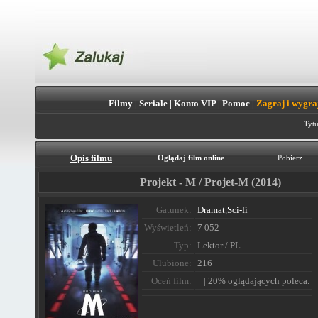
Filmy
|
Seriale
|
Konto VIP
|
Pomoc
|
Zagraj i wygra
Tytu
Opis filmu
Oglądaj film online
Pobierz
Projekt - M / Projet-M (2014)
Gatunek:
Dramat
,
Sci-fi
Wyświetleń:
7 052
Typ:
Lektor / PL
Ulubione:
216
Oceń film:
| 20% oglądających poleca.