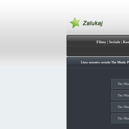
Filmy
|
Seriale
|
Kon
Lista sezonów serialu
The Mindy P
The Mind
The Mind
The Mind
The Mind