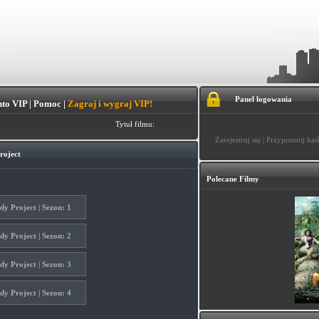
Panel logowania
to VIP
|
Pomoc
|
Zagraj i wygraj VIP!
Tytuł filmu:
Zarejestruj się
|
Przypomnij has
roject
Polecane Filmy
y Project | Sezon: 1
y Project | Sezon: 2
y Project | Sezon: 3
y Project | Sezon: 4