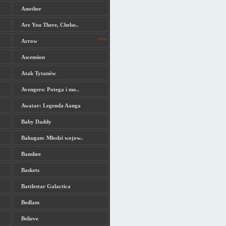
Another
Are You There, Chelse..
Arrow
Ascension
Atak Tytanów
Avengers: Potega i mo..
Awatar: Legenda Aanga
Baby Daddy
Bakugan: Mlodzi wojow..
Banshee
Baskets
Battlestar Galactica
Bedlam
Believe