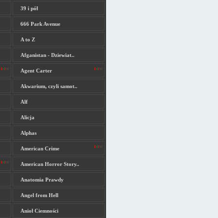
39 i pół
666 Park Avenue
A to Z
Afganistan - Dziewiat..
Agent Carter
Akwarium, czyli samot..
Alf
Alicja
Alphas
American Crime
American Horror Story..
Anatomia Prawdy
Angel from Hell
Anioł Ciemności