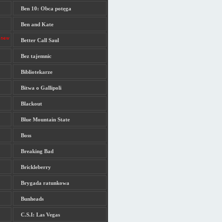
Ben 10: Obca potęga
Ben and Kate
Better Call Saul
Bez tajemnic
Bibliotekarze
Bitwa o Gallipoli
Blackout
Blue Mountain State
Boss
Breaking Bad
Brickleberry
Brygada ratunkowa
Bunheads
C.S.I: Las Vegas