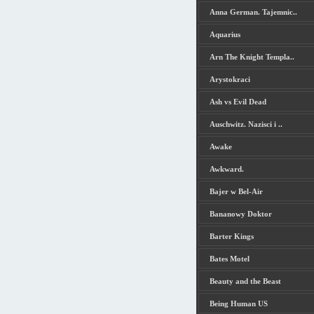
Anna German. Tajemnic..
Aquarius
Arn The Knight Templa..
Arystokraci
Ash vs Evil Dead
Auschwitz. Nazisci i ..
Awake
Awkward.
Bajer w Bel-Air
Bananowy Doktor
Barter Kings
Bates Motel
Beauty and the Beast
Being Human US