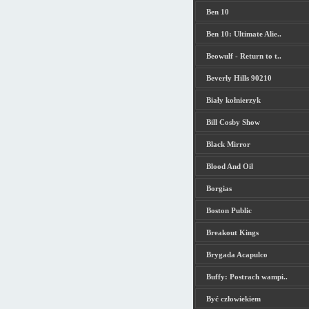
Ben 10
Ben 10: Ultimate Alie..
Beowulf - Return to t..
Beverly Hills 90210
Biały kołnierzyk
Bill Cosby Show
Black Mirror
Blood And Oil
Borgias
Boston Public
Breakout Kings
Brygada Acapulco
Buffy: Postrach wampi..
Być człowiekiem