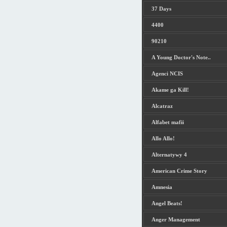
37 Days
4400
90210
A Young Doctor's Note..
Agenci NCIS
Akame ga Kill!
Alcatraz
Alfabet mafii
Allo Allo!
Alternatywy 4
American Crime Story
Amnesia
Angel Beats!
Anger Management