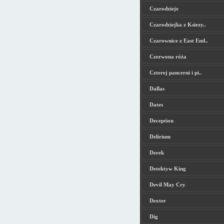
Czarodzieje
Czarodziejka z Ksiezy..
Czarownice z East End..
Czerwona róża
Czterej pancerni i pi..
Dallas
Dates
Deception
Delirium
Derek
Detektyw King
Devil May Cry
Dexter
Dig