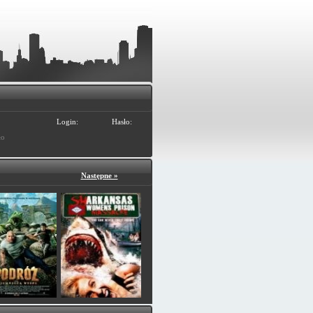
Login:
Hasło:
ło
Następne »