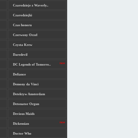
Czarodzieje z Waverly..
Czarodziejki
Czas honoru
Czerwony Orzeł
Czysta Krew
Daredevil
DC Legends of Tomorro..
Defiance
Demony da Vinci
Detektyw Amsterdam
Detonator Orgun
Devious Maids
Dickensian
Doctor Who