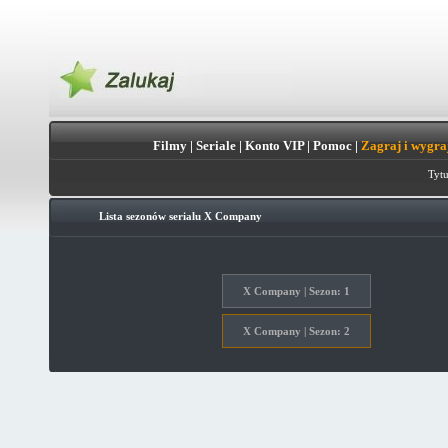
Filmy
|
Seriale
|
Konto VIP
|
Pomoc
|
Zagraj i wygra
Tytu
Lista sezonów serialu
X Company
X Company | Sezon: 1
X Company | Sezon: 2