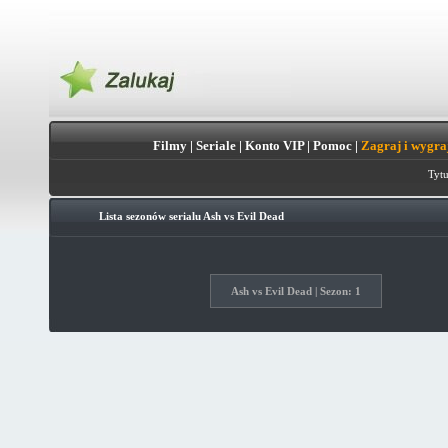
Filmy
|
Seriale
|
Konto VIP
|
Pomoc
|
Zagraj i wygra
Tytu
Lista sezonów serialu
Ash vs Evil Dead
Ash vs Evil Dead | Sezon: 1