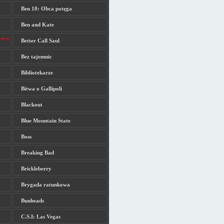
Ben 10: Obca potęga
Ben and Kate
Better Call Saul
Bez tajemnic
Bibliotekarze
Bitwa o Gallipoli
Blackout
Blue Mountain State
Boss
Breaking Bad
Brickleberry
Brygada ratunkowa
Bunheads
C.S.I: Las Vegas