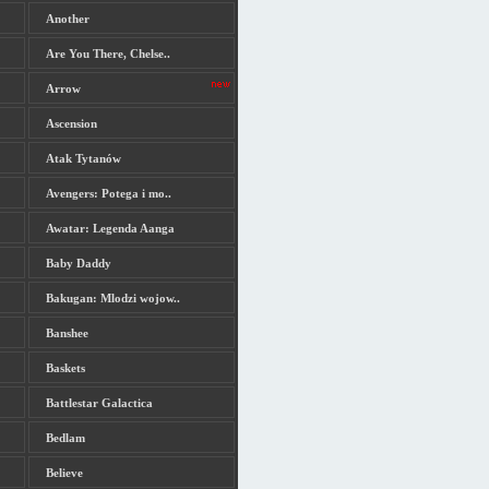
Another
Are You There, Chelse..
Arrow
Ascension
Atak Tytanów
Avengers: Potega i mo..
Awatar: Legenda Aanga
Baby Daddy
Bakugan: Mlodzi wojow..
Banshee
Baskets
Battlestar Galactica
Bedlam
Believe