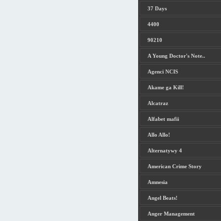
37 Days
4400
90210
A Young Doctor's Note..
Agenci NCIS
Akame ga Kill!
Alcatraz
Alfabet mafii
Allo Allo!
Alternatywy 4
American Crime Story
Amnesia
Angel Beats!
Anger Management