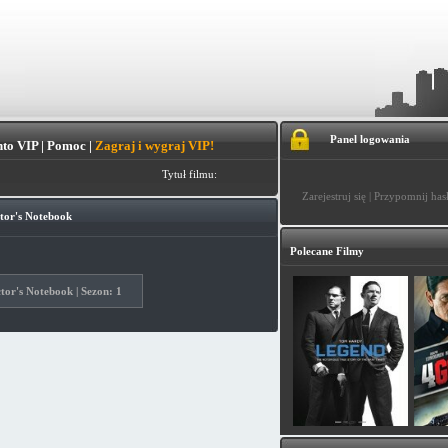
Panel logowania
to VIP
|
Pomoc
|
Zagraj i wygraj VIP!
Tytuł filmu:
Zarejestruj się
|
Przypomnij has
tor's Notebook
Polecane Filmy
or's Notebook | Sezon: 1