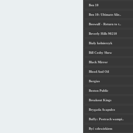
Ben 10
Ben 10: Ultimate Alie..
Beowulf - Return to t..
Beverly Hills 90210
Biały kołnierzyk
Bill Cosby Show
Black Mirror
Blood And Oil
Borgias
Boston Public
Breakout Kings
Brygada Acapulco
Buffy: Postrach wampi..
Być człowiekiem