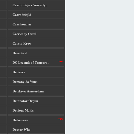
Czarodzieje z Waverly..
Czarodziejki
Czas honoru
Czerwony Orzeł
Czysta Krew
Daredevil
DC Legends of Tomorro..
Defiance
Demony da Vinci
Detektyw Amsterdam
Detonator Orgun
Devious Maids
Dickensian
Doctor Who