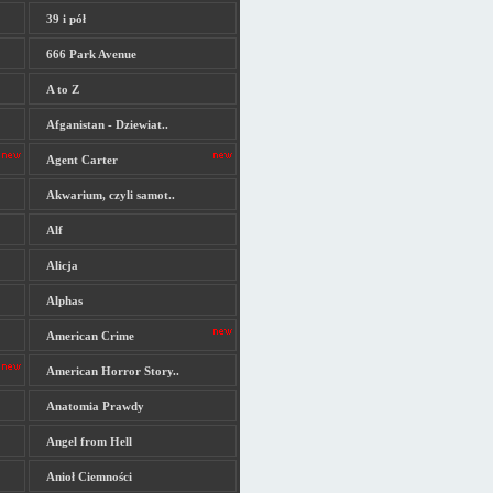
39 i pół
666 Park Avenue
A to Z
Afganistan - Dziewiat..
Agent Carter
Akwarium, czyli samot..
Alf
Alicja
Alphas
American Crime
American Horror Story..
Anatomia Prawdy
Angel from Hell
Anioł Ciemności