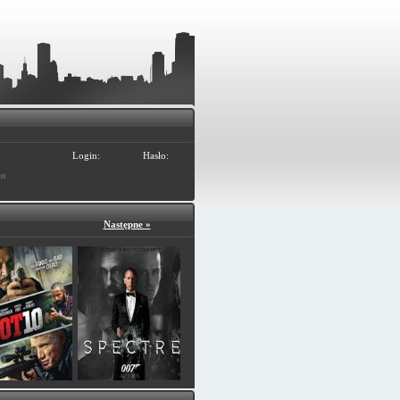
Login:
Hasło:
ło
Następne »