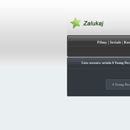
Filmy
|
Seriale
|
Kon
Lista sezonów serialu
A Young Doc
A Young Doct