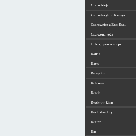
Czarodzieje
Czarodziejka z Ksiezy..
Czarownice z East End..
Czerwona róża
Czterej pancerni i pi..
Dallas
Dates
Deception
Delirium
Derek
Detektyw King
Devil May Cry
Dexter
Dig