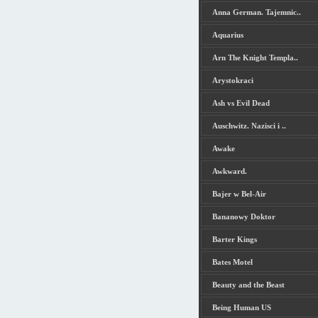
Anna German. Tajemnic..
Aquarius
Arn The Knight Templa..
Arystokraci
Ash vs Evil Dead
Auschwitz. Nazisci i ..
Awake
Awkward.
Bajer w Bel-Air
Bananowy Doktor
Barter Kings
Bates Motel
Beauty and the Beast
Being Human US