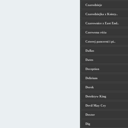
Czarodzieje
Czarodziejka z Ksiezy..
Czarownice z East End..
Czerwona róża
Czterej pancerni i pi..
Dallas
Dates
Deception
Delirium
Derek
Detektyw King
Devil May Cry
Dexter
Dig