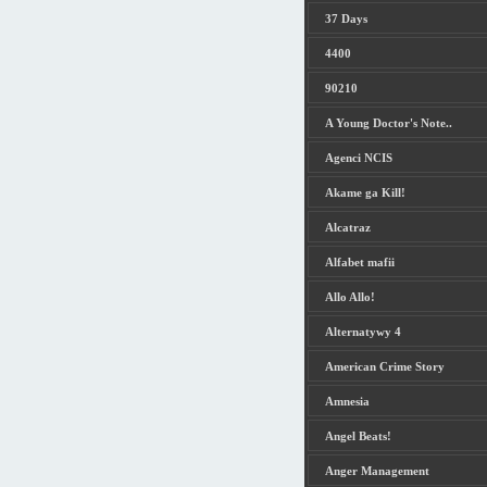
37 Days
4400
90210
A Young Doctor's Note..
Agenci NCIS
Akame ga Kill!
Alcatraz
Alfabet mafii
Allo Allo!
Alternatywy 4
American Crime Story
Amnesia
Angel Beats!
Anger Management