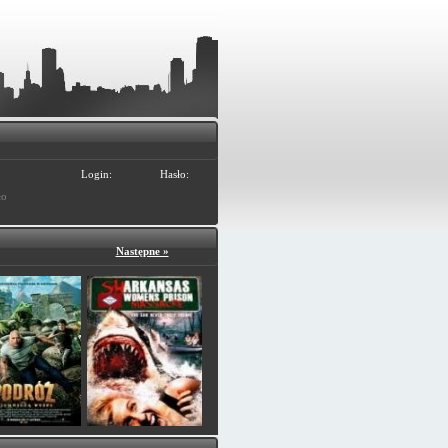
Login:
Hasło:
ło
Następne »