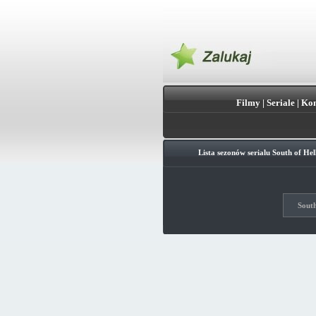
Filmy
|
Seriale
|
Kon
Lista sezonów serialu
South of Hel
South