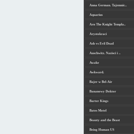
Anna German. Tajemnic..
Aquarius
Arn The Knight Templa..
Arystokraci
Ash vs Evil Dead
Auschwitz. Nazisci i ..
Awake
Awkward.
Bajer w Bel-Air
Bananowy Doktor
Barter Kings
Bates Motel
Beauty and the Beast
Being Human US