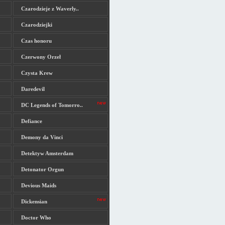
Czarodzieje z Waverly..
Czarodziejki
Czas honoru
Czerwony Orzeł
Czysta Krew
Daredevil
DC Legends of Tomorro..
Defiance
Demony da Vinci
Detektyw Amsterdam
Detonator Orgun
Devious Maids
Dickensian
Doctor Who