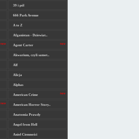
39 i pół
666 Park Avenue
A to Z
Afganistan - Dziewiat..
Agent Carter
Akwarium, czyli samot..
Alf
Alicja
Alphas
American Crime
American Horror Story..
Anatomia Prawdy
Angel from Hell
Anioł Ciemności