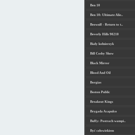
Ben 10
Ben 10: Ultimate Alie..
Beowulf - Return to t..
Beverly Hills 90210
Biały kołnierzyk
Bill Cosby Show
Black Mirror
Blood And Oil
Borgias
Boston Public
Breakout Kings
Brygada Acapulco
Buffy: Postrach wampi..
Być człowiekiem