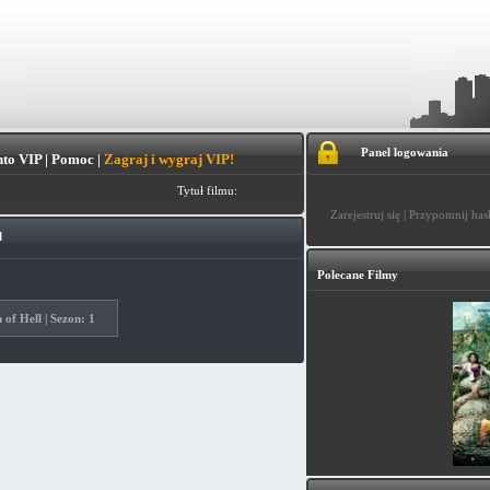
Panel logowania
to VIP
|
Pomoc
|
Zagraj i wygraj VIP!
Tytuł filmu:
Zarejestruj się
|
Przypomnij has
l
Polecane Filmy
 of Hell | Sezon: 1