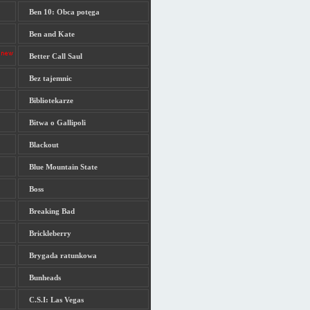
Ben 10: Obca potęga
Ben and Kate
Better Call Saul
Bez tajemnic
Bibliotekarze
Bitwa o Gallipoli
Blackout
Blue Mountain State
Boss
Breaking Bad
Brickleberry
Brygada ratunkowa
Bunheads
C.S.I: Las Vegas