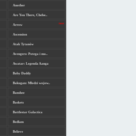
Another
Are You There, Chelse..
Arrow
Ascension
Atak Tytanów
Avengers: Potega i mo..
Awatar: Legenda Aanga
Baby Daddy
Bakugan: Mlodzi wojow..
Banshee
Baskets
Battlestar Galactica
Bedlam
Believe