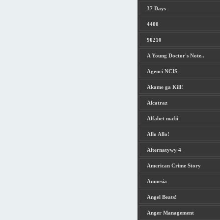
37 Days
4400
90210
A Young Doctor's Note..
Agenci NCIS
Akame ga Kill!
Alcatraz
Alfabet mafii
Allo Allo!
Alternatywy 4
American Crime Story
Amnesia
Angel Beats!
Anger Management