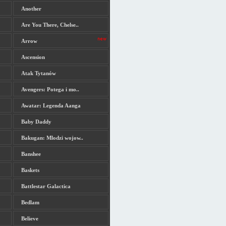
Another
Are You There, Chelse..
Arrow
Ascension
Atak Tytanów
Avengers: Potega i mo..
Awatar: Legenda Aanga
Baby Daddy
Bakugan: Mlodzi wojow..
Banshee
Baskets
Battlestar Galactica
Bedlam
Believe