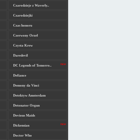
Czarodzieje z Waverly..
Czarodziejki
Czas honoru
Czerwony Orzeł
Czysta Krew
Daredevil
DC Legends of Tomorro..
Defiance
Demony da Vinci
Detektyw Amsterdam
Detonator Orgun
Devious Maids
Dickensian
Doctor Who