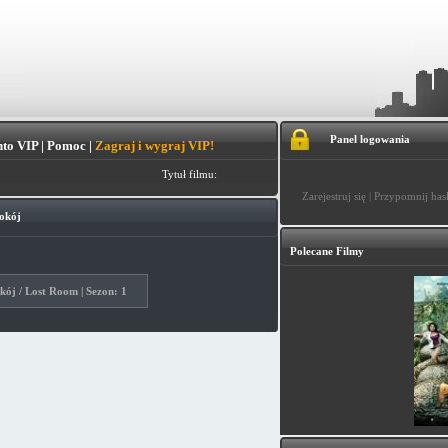
Panel logowania
to VIP
|
Pomoc
|
Zagraj i wygraj VIP!
Tytuł filmu:
Zarejestruj się
|
Przypomnij has
okój
Polecane Filmy
ój / Lost Room | Sezon: 1