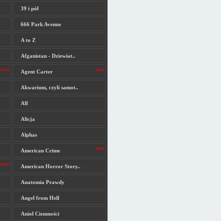
39 i pół
666 Park Avenue
A to Z
Afganistan - Dziewiat..
Agent Carter
Akwarium, czyli samot..
Alf
Alicja
Alphas
American Crime
American Horror Story..
Anatomia Prawdy
Angel from Hell
Anioł Ciemności