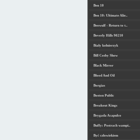
Ben 10
Ben 10: Ultimate Alie..
Beowulf - Return to t..
Beverly Hills 90210
Biały kołnierzyk
Bill Cosby Show
Black Mirror
Blood And Oil
Borgias
Boston Public
Breakout Kings
Brygada Acapulco
Buffy: Postrach wampi..
Być człowiekiem