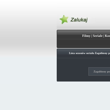
Filmy
|
Seriale
|
Kon
Lista sezonów serialu
Zagubiony p
Zagubiony pok