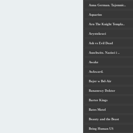
Anna German. Tajemnic..
Aquarius
Arn The Knight Templa..
Arystokraci
Ash vs Evil Dead
Auschwitz. Nazisci i ..
Awake
Awkward.
Bajer w Bel-Air
Bananowy Doktor
Barter Kings
Bates Motel
Beauty and the Beast
Being Human US