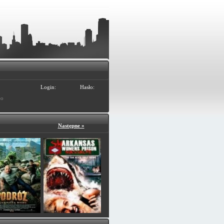
Login:
Hasło:
ło
Następne »