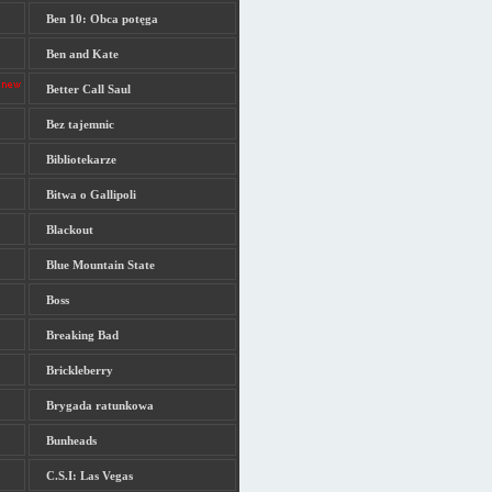
Ben 10: Obca potęga
Ben and Kate
Better Call Saul
Bez tajemnic
Bibliotekarze
Bitwa o Gallipoli
Blackout
Blue Mountain State
Boss
Breaking Bad
Brickleberry
Brygada ratunkowa
Bunheads
C.S.I: Las Vegas