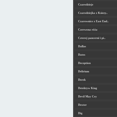
Czarodzieje
Czarodziejka z Ksiezy..
Czarownice z East End..
Czerwona róża
Czterej pancerni i pi..
Dallas
Dates
Deception
Delirium
Derek
Detektyw King
Devil May Cry
Dexter
Dig