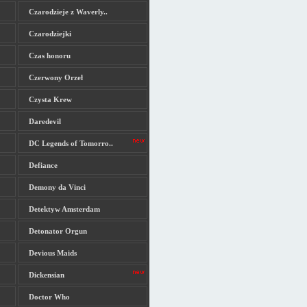
Czarodzieje z Waverly..
Czarodziejki
Czas honoru
Czerwony Orzeł
Czysta Krew
Daredevil
DC Legends of Tomorro..
Defiance
Demony da Vinci
Detektyw Amsterdam
Detonator Orgun
Devious Maids
Dickensian
Doctor Who