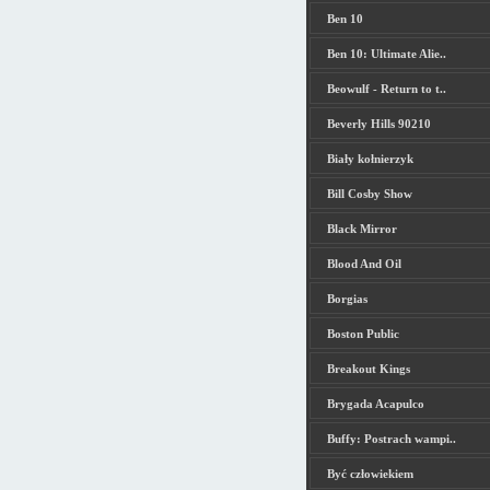
Ben 10
Ben 10: Ultimate Alie..
Beowulf - Return to t..
Beverly Hills 90210
Biały kołnierzyk
Bill Cosby Show
Black Mirror
Blood And Oil
Borgias
Boston Public
Breakout Kings
Brygada Acapulco
Buffy: Postrach wampi..
Być człowiekiem