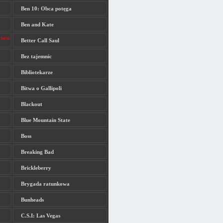
Ben 10: Obca potęga
Ben and Kate
Better Call Saul
Bez tajemnic
Bibliotekarze
Bitwa o Gallipoli
Blackout
Blue Mountain State
Boss
Breaking Bad
Brickleberry
Brygada ratunkowa
Bunheads
C.S.I: Las Vegas