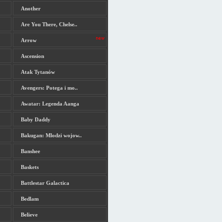
Another
Are You There, Chelse..
Arrow
Ascension
Atak Tytanów
Avengers: Potega i mo..
Awatar: Legenda Aanga
Baby Daddy
Bakugan: Mlodzi wojow..
Banshee
Baskets
Battlestar Galactica
Bedlam
Believe