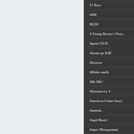
37 Days
4400
90210
A Young Doctor's Note..
Agenci NCIS
Akame ga Kill!
Alcatraz
Alfabet mafii
Allo Allo!
Alternatywy 4
American Crime Story
Amnesia
Angel Beats!
Anger Management