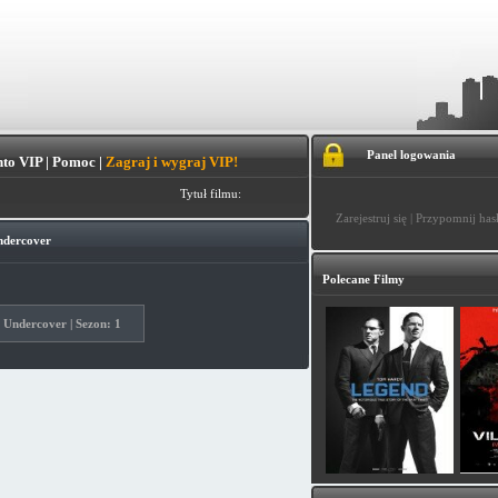
Panel logowania
to VIP
|
Pomoc
|
Zagraj i wygraj VIP!
Tytuł filmu:
Zarejestruj się
|
Przypomnij has
ndercover
Polecane Filmy
Undercover | Sezon: 1