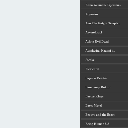
Anna German. Tajemnic..
Aquarius
Arn The Knight Templa..
Arystokraci
Ash vs Evil Dead
Auschwitz. Nazisci i ..
Awake
Awkward.
Bajer w Bel-Air
Bananowy Doktor
Barter Kings
Bates Motel
Beauty and the Beast
Being Human US