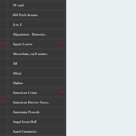
39 i pół
666 Park Avenue
A to Z
Afganistan - Dziewiat..
Agent Carter
Akwarium, czyli samot..
Alf
Alicja
Alphas
American Crime
American Horror Story..
Anatomia Prawdy
Angel from Hell
Anioł Ciemności