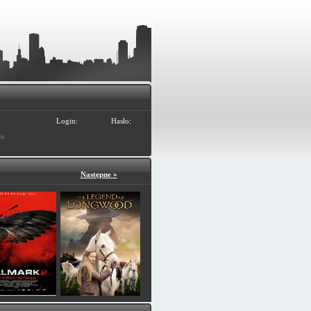
Login:
Hasło:
ło
Następne »