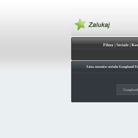
Filmy
|
Seriale
|
Kon
Lista sezonów serialu
Gangland U
Gangland 