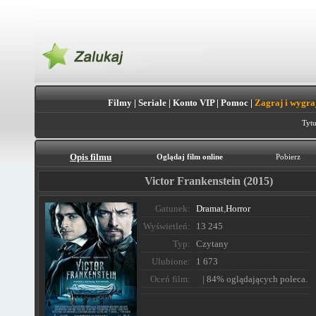
Filmy
|
Seriale
|
Konto VIP
|
Pomoc
|
Zagraj i wygra
Tytu
Opis filmu
Oglądaj film online
Pobierz
Victor Frankenstein (2015)
Gatunek:
Dramat
,
Horror
Wyświetleń:
13 245
Typ:
Czytany
Ulubione:
1 673
Oceń film:
| 84% oglądających poleca.