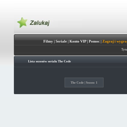
Filmy
|
Seriale
|
Konto VIP
|
Pomoc
|
Zagraj i wygra
Tytu
Lista sezonów serialu
The Code
The Code | Sezon: 1