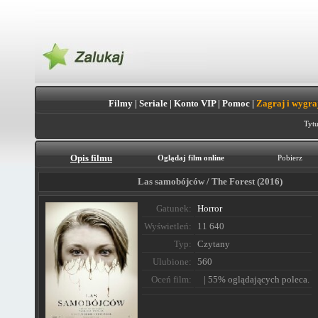
Filmy
|
Seriale
|
Konto VIP
|
Pomoc
|
Zagraj i wygra
Tytu
Opis filmu
Oglądaj film online
Pobierz
Las samobójców / The Forest (2016)
Gatunek:
Horror
Wyświetleń:
11 640
Typ:
Czytany
Ulubione:
560
Oceń film:
| 55% oglądających poleca.