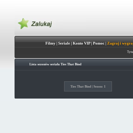
Filmy
|
Seriale
|
Konto VIP
|
Pomoc
|
Zagraj i wygra
Tytu
Lista sezonów serialu
Ties That Bind
Ties That Bind | Sezon: 1