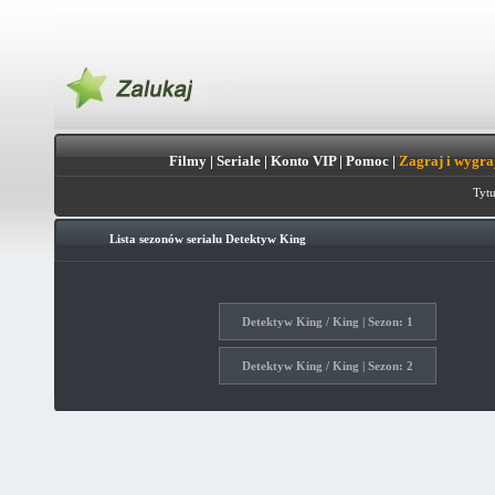
Filmy
|
Seriale
|
Konto VIP
|
Pomoc
|
Zagraj i wygra
Tytu
Lista sezonów serialu
Detektyw King
Detektyw King / King | Sezon: 1
Detektyw King / King | Sezon: 2