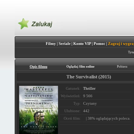
Filmy
|
Seriale
|
Konto VIP
|
Pomoc
|
Zagraj i wygra
Tytu
Opis filmu
Oglądaj film online
Pobierz
The Survivalist (2015)
Gatunek:
Thriller
Wyświetleń:
9 566
Typ:
Czytany
Ulubione:
442
Oceń film:
| 38% oglądających poleca.