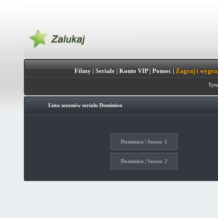
Filmy
|
Seriale
|
Konto VIP
|
Pomoc
|
Zagraj i wygra
Tytu
Lista sezonów serialu
Dominion
Dominion | Sezon: 1
Dominion | Sezon: 2