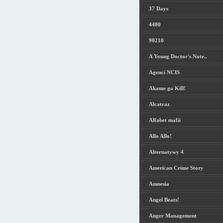
37 Days
4400
90210
A Young Doctor's Note..
Agenci NCIS
Akame ga Kill!
Alcatraz
Alfabet mafii
Allo Allo!
Alternatywy 4
American Crime Story
Amnesia
Angel Beats!
Anger Management