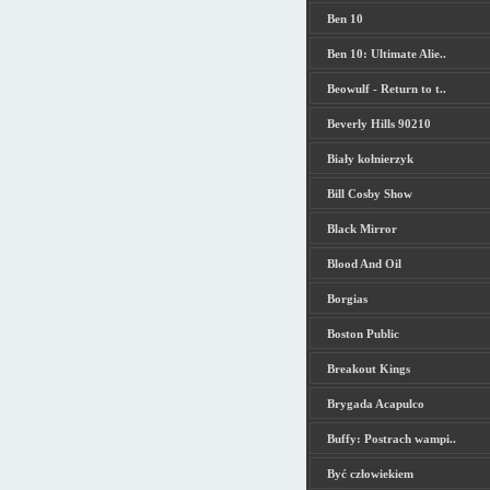
Ben 10
Ben 10: Ultimate Alie..
Beowulf - Return to t..
Beverly Hills 90210
Biały kołnierzyk
Bill Cosby Show
Black Mirror
Blood And Oil
Borgias
Boston Public
Breakout Kings
Brygada Acapulco
Buffy: Postrach wampi..
Być człowiekiem