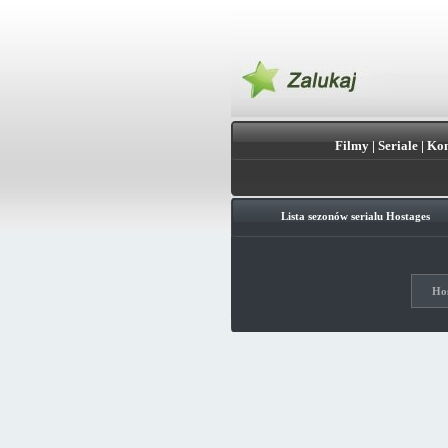
Filmy
|
Seriale
|
Kon
Lista sezonów serialu
Hostages
Hos