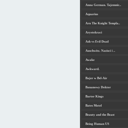
Anna German. Tajemnic..
Aquarius
Arn The Knight Templa..
Arystokraci
Ash vs Evil Dead
Auschwitz. Nazisci i ..
Awake
Awkward.
Bajer w Bel-Air
Bananowy Doktor
Barter Kings
Bates Motel
Beauty and the Beast
Being Human US