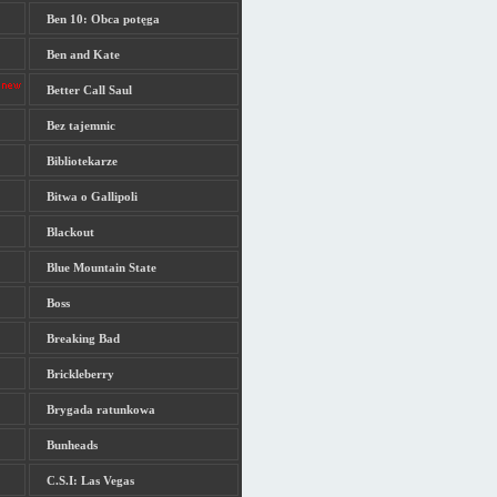
Ben 10: Obca potęga
Ben and Kate
Better Call Saul
Bez tajemnic
Bibliotekarze
Bitwa o Gallipoli
Blackout
Blue Mountain State
Boss
Breaking Bad
Brickleberry
Brygada ratunkowa
Bunheads
C.S.I: Las Vegas