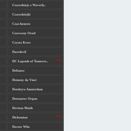
Czarodzieje z Waverly..
Czarodziejki
Czas honoru
Czerwony Orzeł
Czysta Krew
Daredevil
DC Legends of Tomorro..
Defiance
Demony da Vinci
Detektyw Amsterdam
Detonator Orgun
Devious Maids
Dickensian
Doctor Who