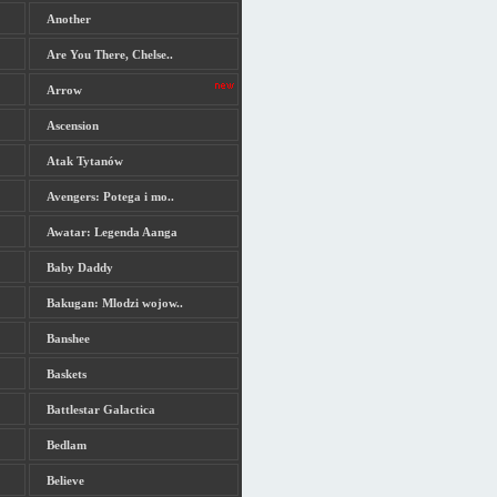
Another
Are You There, Chelse..
Arrow
Ascension
Atak Tytanów
Avengers: Potega i mo..
Awatar: Legenda Aanga
Baby Daddy
Bakugan: Mlodzi wojow..
Banshee
Baskets
Battlestar Galactica
Bedlam
Believe