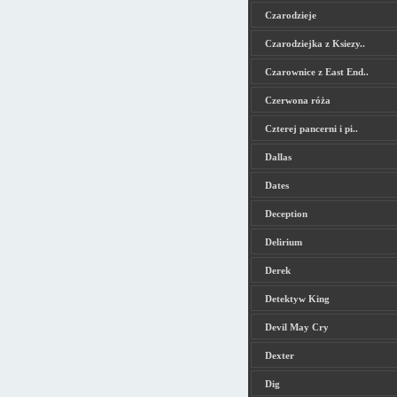
Czarodzieje
Czarodziejka z Ksiezy..
Czarownice z East End..
Czerwona róża
Czterej pancerni i pi..
Dallas
Dates
Deception
Delirium
Derek
Detektyw King
Devil May Cry
Dexter
Dig