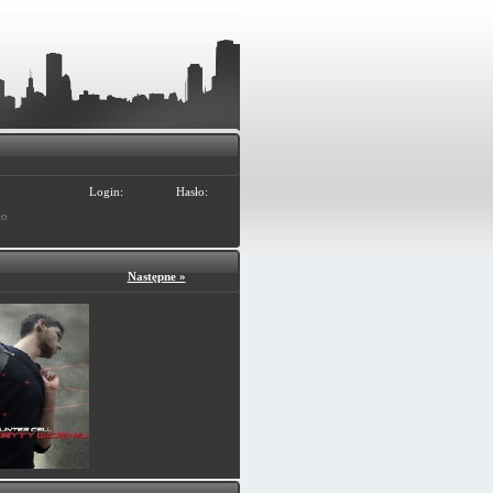
Login:
Hasło:
ło
Następne »