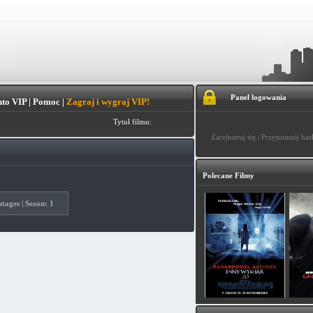
Panel logowania
to VIP
|
Pomoc
|
Zagraj i wygraj VIP!
Tytuł filmu:
Zarejestruj się
|
Przypomnij has
Polecane Filmy
tages | Sezon: 1