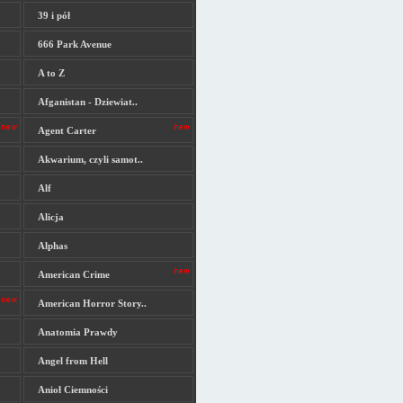
39 i pół
666 Park Avenue
A to Z
Afganistan - Dziewiat..
Agent Carter
Akwarium, czyli samot..
Alf
Alicja
Alphas
American Crime
American Horror Story..
Anatomia Prawdy
Angel from Hell
Anioł Ciemności