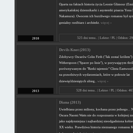
Oparta na faktach historia życia Leonie Glimour (Em
amerykańskiej dziennikarki i asystentki pisarza Yona
Nakamura). Owocem ich burzliwego romansu był syn
genialny rzeźbiarz i architekt.
więcej »
525 dni temu.. | Lektor / PL | Odsłon: 2
2010
Devils Knot (2013)
Zdobywcy Oscarów Colin Firth ("Jak zostać królem")
Witherspoon ("Spacer po linie"), w porywającym thril
porównywanym do "Rzeki tajemnic" Clinta Eastwood
na prawdziwych wydarzeniach, które w połowie lat
dziewięćdziesiątych ubieg..
więcej »
528 dni temu.. | Lektor / PL | Odsłon: 4
2013
Diana (2013)
Uwielbiana przez miliony, kochana przez jednego..
Oscara Naomi Watts nie do rozpoznania w kolejnej zn
jako najsłynniejsza i najbardziej nieodgadniona kobi
XX wieku. Prawdziwa historia nieznanego romansu K