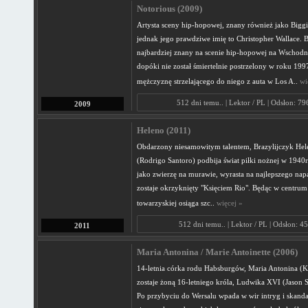
Notorious (2009)
Artysta sceny hip-hopowej, znany również jako Biggi
jednak jego prawdziwe imię to Christopher Wallace. 
najbardziej znany na scenie hip-hopowej na Wschod
dopóki nie został śmiertelnie postrzelony w roku 199
mężczyznę strzelającego do niego z auta w Los A..
wi
512 dni temu.. | Lektor / PL | Odsłon: 7
2009
Heleno (2011)
Obdarzony niesamowitym talentem, Brazylijczyk Hele
(Rodrigo Santoro) podbija świat piłki nożnej w 1940
jako zwierzę na murawie, wyrasta na najlepszego napa
zostaje okrzyknięty "Księciem Rio". Będąc w centrum
towarzyskiej osiąga szc..
więcej »
512 dni temu.. | Lektor / PL | Odsłon: 4
2011
Maria Antonina / Marie Antoinette (2006)
14-letnia córka rodu Habsburgów, Maria Antonina (Ki
zostaje żoną 16-letniego króla, Ludwika XVI (Jason 
Po przybyciu do Wersalu wpada w wir intryg i skanda