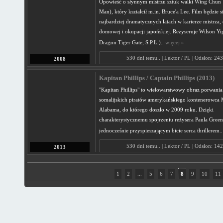
Opowieść o słynnym mistrzu sztuk walki Wing Chun 
Man), który kształcił m.in. Bruce'a Lee. Film będzie s
najbardziej dramatycznych latach w karierze mistrza,
domowej i okupacji japońskiej. Reżyseruje Wilson Yip
Dragon Tiger Gate, S.P.L.)..
więcej »
530 dni temu.. | Lektor / PL | Odsłon: 24
2008
Kapitan Phillips / Captain Phillips (2013)
"Kapitan Phillips" to wielowarstwowy obraz porwania
somalijskich piratów amerykańskiego kontenerowca 
Alabama, do którego doszło w 2009 roku. Dzięki
charakterystycznemu spojrzeniu reżysera Paula Greengr
jednocześnie przyspieszającym bicie serca thrillerem.
530 dni temu.. | Lektor / PL | Odsłon: 14
2013
1
2
...
5
6
7
8
9
10
11