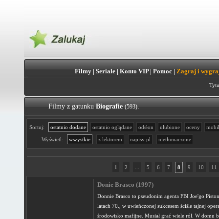
Filmy
|
Seriale
|
Konto VIP
|
Pomoc
|
Zagraj i wygra
Tytu
Filmy z gatunku
Biografie
.
(593)
Sortuj:
ostatnio dodane
ostatnio oglądane
odsłon
ulubione
oceny
mobi
Wyświetl:
wszystkie
z lektorem
napisy pl
nietłumaczone
1
2
...
5
6
7
8
9
10
11
Donie Brasco (1997)
Donnie Brasco to pseudonim agenta FBI Joe'go Piston
latach 70., w uwieńczonej sukcesem ściśle tajnej operac
środowisko mafijne. Musiał grać wiele ról. W domu 