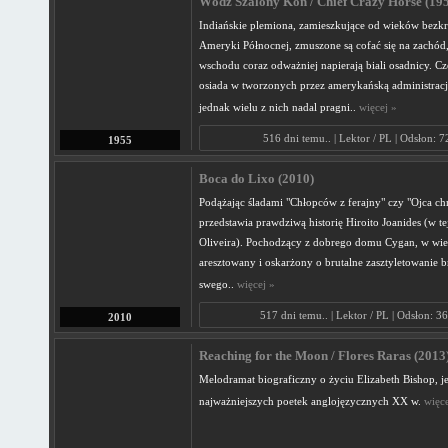
Wódz Szalony Koń / Chief Crazy Horse (195
Indiańskie plemiona, zamieszkujące od wieków bezk
Ameryki Północnej, zmuszone są cofać się na zachód
wschodu coraz odważniej napierają biali osadnicy. Cz
osiada w tworzonych przez amerykańską administracj
jednak wielu z nich nadal pragni..
więcej »
516 dni temu.. | Lektor / PL | Odsłon: 7
1955
Boca do Lixo (2010)
Podążając śladami "Chłopców z ferajny" czy "Ojca chr
przedstawia prawdziwą historię Hiroito Joanides (w tej
Oliveira). Pochodzący z dobrego domu Cygan, w wiek
aresztowany i oskarżony o brutalne zasztyletowanie 
swego..
więcej »
517 dni temu.. | Lektor / PL | Odsłon: 3
2010
Reaching for the Moon / Flores Raras (2013
Melodramat biograficzny o życiu Elizabeth Bishop, je
najważniejszych poetek anglojęzycznych XX w.
więce