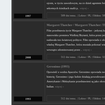
ojcem, w życiu zawodowym, na co dzień agentem fe
sekretnych ścieżkach mafii p..
więcej »
509 dni temu.. | Lektor / PL | Odsłon: 5
1997
Margaret Thatcher / Margaret Thatcher: Th
Film przedstawia życie Margaret Thatcher - jedynej k
stanowisku premiera Wielkiej Brytanii, która przez jed
nadawała ton światowej polityce. Film opowiada o okr
władzę Margaret Thatcher, która musiała pokonać wie
wewnątrz zdominowanej przez ..
więcej »
512 dni temu.. | Lektor / PL | Odsłon: 3
2008
Geronimo (1993)
Opowieść o wodzu Apaczów. Geronimo opowiada swo
historię. Geronimo i jego ludzie działają powodowani
Amerykanie i Meksykanie przedstawieni są jako okrut
Indian.
więcej »
512 dni temu.. | Lektor / PL | Odsłon: 1
1993