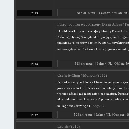
518 dni temu.. | Czytany | Odsłon: 291
2013
Futro: portret wyobrażony Diane Arbus / Fu.
Film biograficzny opowiadający historię Diane Arbus
Kidman), słynnej Amerykanki zajmującej się fotogra
przyniosły jej portrety pacjentów szpitali psychiatryc
transwestytów. W 1971 roku Diane popełniła samobó
523 dni temu.. | Lektor / PL | Odsłon: 5
2006
Czyngis-Chan / Mongol (2007)
Film ukazuje życie Chingis Chana, najpotężniejszeg
przywódcy w historii. W wieku 9 lat młody Tamudżin t
wskutek zdrady nie może zająć jego miejsca. Dorastaj
niewolnik musi uciekać i szukać pomocy. Dzięki wytr
mu się odnaleźć żonę z k..
więcej »
524 dni temu.. | Lektor / PL | Odsłon: 4
2007
Leonie (2010)