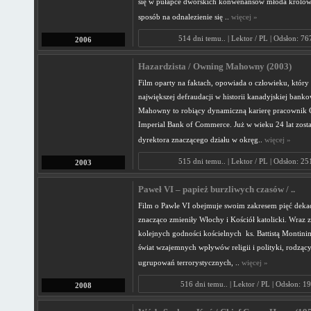
się w pułapce dworskich konwenansów młoda królow
sposób na odnalezienie się ..
więcej »
514 dni temu.. | Lektor / PL | Odsłon: 7
2006
Hazardzista / Owning Mahowny (2003)
Film oparty na faktach, opowiada o człowieku, który 
największej defraudacji w historii kanadyjskiej bank
Mahowny to robiący dynamiczną karierę pracownik 
Imperial Bank of Commerce. Już w wieku 24 lat zosta
dyrektora znaczącego działu w okręg..
więcej »
515 dni temu.. | Lektor / PL | Odsłon: 2
2003
Paweł VI – papież burzliwych czasów / ..
Film o Pawle VI obejmuje swoim zakresem pięć dekad
znacząco zmieniły Włochy i Kościół katolicki. Wraz 
kolejnych godności kościelnych ks. Battistą Montin
świat wzajemnych wpływów religii i polityki, rodzący
ugrupowań terrorystycznych, ..
więcej »
516 dni temu.. | Lektor / PL | Odsłon: 1
2008