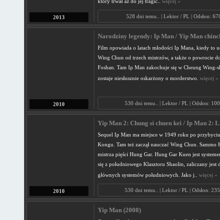
który trwał aż do jej tragic..
więcej »
528 dni temu.. | Lektor / PL | Odsłon: 6
2013
Narodziny legendy: Ip Man / Yip Man chinch
Film opowiada o latach młodości Ip Mana, kiedy to uc
Wing Chun od trzech mistrzów, a także o powrocie d
Foshan. Tam Ip Man zakochuje się w Cheung Wing-s
zostaje niesłusznie oskarżony o morderstwo.
więcej »
530 dni temu.. | Lektor / PL | Odsłon: 10
2010
Yip Man 2: Chung si chuen kei / Ip Man 2: L.
Sequel Ip Man ma miejsce w 1949 roku po przybyci
Kongu. Tam też zaczął nauczać Wing Chun. Sammo 
mistrza pięści Hung Gar. Hung Gar Kuen jest syst
się z południowego Klasztoru Shaolin, zaliczany jest 
głównych systemów południowych. Jako j..
więcej »
530 dni temu.. | Lektor / PL | Odsłon: 23
2010
Yip Man (2008)