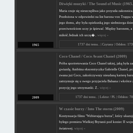
Dźwięki muzyki / The Sound of Music (1965.
Maria czuje się nieszczęśliwa jako przyszła zakonnica
Przełożona w odpowiedzi na list barona von Trappa w
jego domu, aby była opiekunką jego siedmiorga dziec
przeciwnościom uczy je śpiewać. Między baronem, a 
miłość.Jednak ich szczę�..
więcej »
1737 dni temu.. | Czytany | Odsłon: 17
1965
Coco Chanel / Coco Avant Chanel (2009)
Próba sportretowania Coco Chanel takiej, jaką była za
gwiazdą. Ambitna ekscentryczka Gabrielle Chanel, pr
zwana już Coco, zakończywszy nieudaną karierę baro
zatrzymuje się u swego przyjaciela Balsana i wkrótc
pozycję jego utrzymanki. Z..
więcej »
1737 dni temu.. | Lektor / PL | Odsłon: 7
2009
W czasie burzy / Into The storm (2009)
Kontynuacja filmu "Wzbierająca burza", który ukazuje
byłego premiera Wielkiej Brytanii pod koniec II woj
światowej.
więcej »