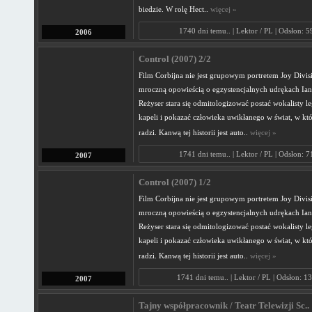
biedzie. W rolę Hect..
więcej »
1740 dni temu.. | Lektor / PL | Odsłon: 
2006
Control (2007) 2/2
Film Corbijna nie jest grupowym portretem Joy Divisi
mroczną opowieścią o egzystencjalnych udrękach Iana
Reżyser stara się odmitologizować postać wokalisty l
kapeli i pokazać człowieka uwikłanego w świat, w kt
radzi. Kanwą tej historii jest auto..
więcej »
1741 dni temu.. | Lektor / PL | Odsłon: 
2007
Control (2007) 1/2
Film Corbijna nie jest grupowym portretem Joy Divisi
mroczną opowieścią o egzystencjalnych udrękach Iana
Reżyser stara się odmitologizować postać wokalisty l
kapeli i pokazać człowieka uwikłanego w świat, w kt
radzi. Kanwą tej historii jest auto..
więcej »
1741 dni temu.. | Lektor / PL | Odsłon: 1
2007
Tajny współpracownik / Teatr Telewizji Sc..