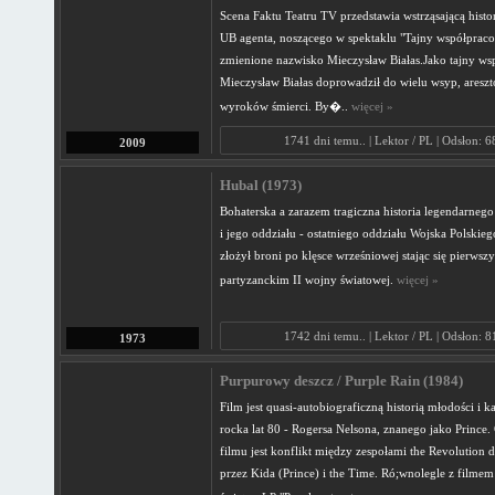
Scena Faktu Teatru TV przedstawia wstrząsającą histo
UB agenta, noszącego w spektaklu "Tajny współprac
zmienione nazwisko Mieczysław Białas.Jako tajny w
Mieczysław Białas doprowadził do wielu wsyp, areszt
wyroków śmierci. By�..
więcej »
1741 dni temu.. | Lektor / PL | Odsłon: 
2009
Hubal (1973)
Bohaterska a zarazem tragiczna historia legendarneg
i jego oddziału - ostatniego oddziału Wojska Polskieg
złożył broni po klęsce wrześniowej stając się pierws
partyzanckim II wojny światowej.
więcej »
1742 dni temu.. | Lektor / PL | Odsłon: 
1973
Purpurowy deszcz / Purple Rain (1984)
Film jest quasi-autobiograficzną historią młodości i k
rocka lat 80 - Rogersa Nelsona, znanego jako Prince. 
filmu jest konflikt między zespołami the Revolutio
przez Kida (Prince) i the Time. Ró;wnolegle z filmem 