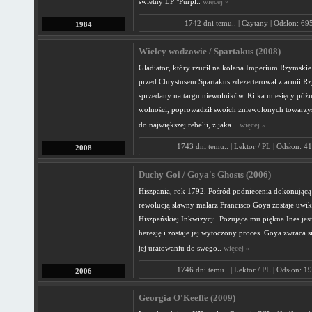
świetny LP "Purpl..
więcej »
1742 dni temu.. | Czytany | Odsłon: 69
1984
Wielcy wodzowie / Spartakus (2008)
Gladiator, który rzucił na kolana Imperium Rzymski
przed Chrystusem Spartakus zdezerterował z armii Rz
sprzedany na targu niewolników. Kilka miesięcy późni
wolności, poprowadził swoich zniewolonych towarzy
do największej rebelii, z jaka ..
więcej »
1743 dni temu.. | Lektor / PL | Odsłon: 4
2008
Duchy Goi / Goya's Ghosts (2006)
Hiszpania, rok 1792. Pośród podniecenia dokonującą 
rewolucją sławny malarz Francisco Goya zostaje uwi
Hiszpańskiej Inkwizycji. Pozująca mu piękna Ines jes
herezję i zostaje jej wytoczony proces. Goya zwraca 
jej uratowaniu do swego..
więcej »
1746 dni temu.. | Lektor / PL | Odsłon: 1
2006
Georgia O'Keeffe (2009)