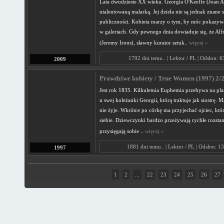
Lata dwudzieste XX wieku. Georgia O'Keeffe (Joan Al
utalentowaną malarką. Jej dzieła nie są jednak znane s
publiczności. Kobieta marzy o tym, by móc pokazyw
w galeriach. Gdy pewnego dnia dowiaduje się, że Alfre
(Jeremy Irons), sławny kurator sztuk..
więcej »
1792 dni temu.. | Lektor / PL | Odsłon: 
2009
Prawdziwe kobiety / True Women (1997) 2/
Jest rok 1835. Kilkuletnia Euphemia przebywa na pla
u swej koleżanki Georgii, którą traktuje jak siostrę.
nie żyje. Wkrótce po córkę ma przyjechać ojciec, któr
siebie. Dziewczynki bardzo przeżywają rychłe rozstani
przysięgają sobie ..
więcej »
1881 dni temu.. | Lektor / PL | Odsłon: 1
1997
1
2
...
22
23
24
25
26
27