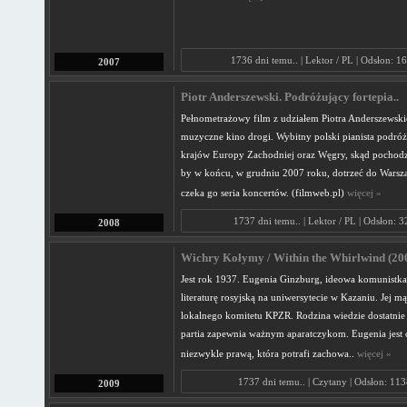
1736 dni temu.. | Lektor / PL | Odsłon: 1
2007
Piotr Anderszewski. Podróżujący fortepia..
Pełnometrażowy film z udziałem Piotra Anderszewski
muzyczne kino drogi. Wybitny polski pianista podróż
krajów Europy Zachodniej oraz Węgry, skąd pochodzi
by w końcu, w grudniu 2007 roku, dotrzeć do Warsz
czeka go seria koncertów. (filmweb.pl)
więcej »
1737 dni temu.. | Lektor / PL | Odsłon: 
2008
Wichry Kołymy / Within the Whirlwind (200
Jest rok 1937. Eugenia Ginzburg, ideowa komunistka
literaturę rosyjską na uniwersytecie w Kazaniu. Jej mą
lokalnego komitetu KPZR. Rodzina wiedzie dostatnie ż
partia zapewnia ważnym aparatczykom. Eugenia jest 
niezwykle prawą, która potrafi zachowa..
więcej »
1737 dni temu.. | Czytany | Odsłon: 11
2009