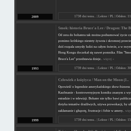
1738 dni temu.. | Lektor / PL | Odsłon: 1
2009
Smok: historia Bruce'a Lee / Dragon: The Br
Od zera do bohatera tak można podsumować życie cz
pomimo krótkiego niestety żywota i skromnej przecie
dziś rozpala umysły ludzi na całym świecie, a w sw
Hong Kongu doczekał się nawet pomnika. Film "Smok
Bruce'a Lee" przedstawia dzieje..
więcej »
1739 dni temu.. | Lektor / PL | Odsłon: 3
1993
Człowiek z księżyca / Man on the Moon (1..
Opowieść o legendzie amerykańskiego show-biznes
Kaufmanie - kontrowersyjnym komiku znanym z wy
estradzie i w telewizji. Bohater nie tylko bawi publicz
dotyka tematów drażliwych, używa prowokacji, by u
zakłamanie i głupotę, frustracje i fobie w amery..
więc
1739 dni temu.. | Lektor / PL | Odsłon: 1
1999