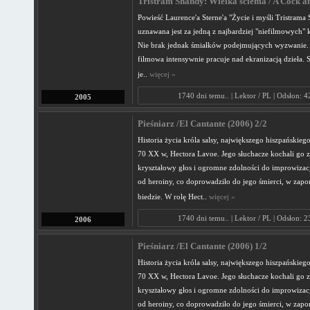
Tristram Shandy: Wielka ściema / A Cock an
Powieść Laurence'a Sterne'a "Życie i myśli Tristrama
uznawana jest za jedną z najbardziej "niefilmowych" k
Nie brak jednak śmiałków podejmujących wyzwanie. 
filmowa intensywnie pracuje nad ekranizacją dzieła. S
je..
więcej »
1740 dni temu.. | Lektor / PL | Odsłon: 
2005
Pieśniarz /El Cantante (2006) 2/2
Historia życia króla salsy, największego hiszpańskiego
70 XX w, Hectora Lavoe. Jego słuchacze kochali go z
kryształowy głos i ogromne zdolności do improwizacji
od heroiny, co doprowadziło do jego śmierci, w zapo
biedzie. W rolę Hect..
więcej »
1740 dni temu.. | Lektor / PL | Odsłon: 
2006
Pieśniarz /El Cantante (2006) 1/2
Historia życia króla salsy, największego hiszpańskiego
70 XX w, Hectora Lavoe. Jego słuchacze kochali go z
kryształowy głos i ogromne zdolności do improwizacji
od heroiny, co doprowadziło do jego śmierci, w zapo