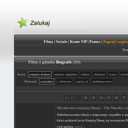
Filmy
|
Seriale
|
Konto VIP
|
Pomoc
|
Zagraj i wygra
Tytu
Filmy z gatunku
Biografie
.
(593)
Sortuj:
ostatnio dodane
ostatnio oglądane
odsłon
ulubione
oceny
mobi
Wyświetl:
wszystkie
z lektorem
napisy pl
nietłumaczone
1
2
...
22
23
24
25
26
27
Morderstwo księżnej Diany / The Murder of.
Sfabularyzowana relacja z tragicznego wypadku w pa
który pozbawił życia Księżną Dianę, jej towarzysza 
i ich szofera.
więcej »