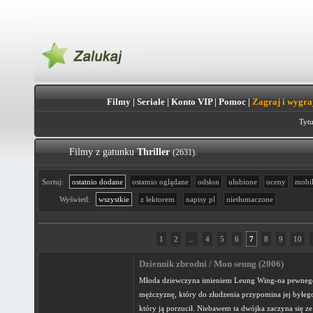
Filmy
|
Seriale
|
Konto VIP
|
Pomoc
|
Zagraj i wygra
Tytu
Filmy z gatunku
Thriller
.
(2631)
Sortuj:
ostatnio dodane
ostatnio oglądane
odsłon
ulubione
oceny
mobi
Wyświetl:
wszystkie
z lektorem
napisy pl
nietłumaczone
1
2
...
4
5
6
7
8
9
10
Dziennik zbrodni / Mon seung (2006)
Młoda dziewczyna imieniem Leung Wing-na pewnego
mężczyznę, który do złudzenia przypomina jej byłeg
który ją porzucił. Niebawem ta dwójka zaczyna się ze