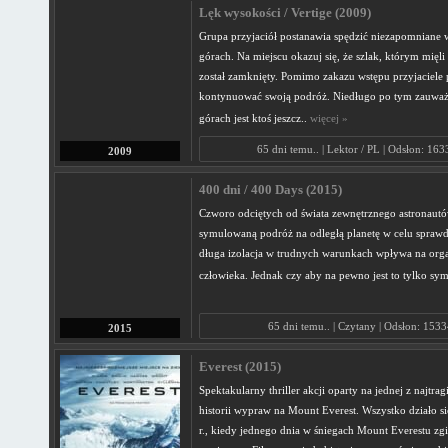
Lęk wysokości / Vertige (2009)
Grupa przyjaciół postanawia spędzić niezapomniane 
górach. Na miejscu okazuj się, że szlak, którym mięl
został zamknięty. Pomimo zakazu wstępu przyjaciele 
kontynuować swoją podróż. Niedługo po tym zauważa
górach jest ktoś jeszcz..
więcej »
65 dni temu.. | Lektor / PL | Odsłon: 16
2009
400 dni / 400 Days (2015)
Czworo odciętych od świata zewnętrznego astronau
symulowaną podróż na odległą planetę w celu sprawdz
długa izolacja w trudnych warunkach wpływa na org
człowieka. Jednak czy aby na pewno jest to tylko sy
65 dni temu.. | Czytany | Odsłon: 1533
2015
Everest (2015)
Spektakularny thriller akcji oparty na jednej z najtra
historii wypraw na Mount Everest. Wszystko działo s
r., kiedy jednego dnia w śniegach Mount Everestu zg