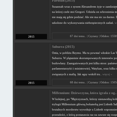
Partisan (2015)
Susannah wraz z synem Alexandrem żyje w zamkniętej
na której czele stoi Gregori. Udziela on schronienia 
nie mają się gdzie podziać. Ale nie ma nic za darmo. D
szkolone do wykonywania niebezpiecznych zadań.
wi
67 dni temu.. | Czytany | Odsłon: 1558
2015
Suburra (2015)
Ostia, w pobliżu Rzymu. Ma tu powstać włoskie Las 
Suburra. W plątaninie skorumpowanych interesów pow
budowlany. Zaangażowanych jest kilka stron: państw
parlamentarzyści i ministrowie), Watykan, oraz kilka 
związanych z mafią. Jak sępy wokół tru..
więcej »
68 dni temu.. | Czytany | Odsłon: 1505
2015
Millennium: Dziewczyna, która igrała z og..
W kolejnej, po "Mężczyznach, którzy nienawidzą kobi
trylogii Millennium główną bohaterką jest Lisbeth Sal
brutalnych morderstw wywołuje u Lisbeth wspomnie
przeszłości, z którą postanawia raz na zawsze się roz