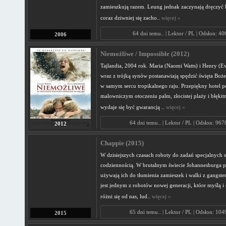
zamieszkują razem. Leung jednak zaczynają dręczyć h
coraz dziwniej się zacho..
więcej »
64 dni temu.. | Lektor / PL | Odsłon: 40
2006
Niemożliwe / Impossible (2012)
Tajlandia, 2004 rok. Maria (Naomi Watts) i Henry (
wraz z trójką synów postanawiają spędzić święta Boż
w samym sercu tropikalnego raju. Przepiękny hotel 
malowniczym otoczeniu palm, złocistej plaży i błęki
wydaje się być gwarancją ..
więcej »
64 dni temu.. | Lektor / PL | Odsłon: 96
2012
Chappie (2015)
W dzisiejszych czasach roboty do zadań specjalnych st
codziennością. W brutalnym świecie Johannesburga po
używają ich do tłumienia zamieszek i walki z gangste
jest jednym z robotów nowej generacji, które myślą i 
różni się od nas, lud..
więcej »
65 dni temu.. | Lektor / PL | Odsłon: 10
2015