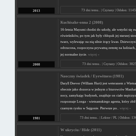
73 dni temu.. | Czytany | Odsłon: 1145
2013
Kuchisake-onna 2 (2008)
16-letnia Mayumi chodzi do szkoły, ale wstydzi się s
rówieśników, po tym jak były chłopak jej starszej siost
twarz, wylewając na nią silnie żrący kwas. Dziewczyn
odrzucona, rozpoczyna prywatną zemstę na ludziach, 
jej normalne życie.
więcej »
73 dni temu.. | Czytany | Odsłon: 382
2008
Naoczny świadek / Eyewitness (1981)
Daryll Deever (William Hurt) jest weteranem z Wiet
obecnie jako dozorca w jednym z biurowców Manhat
nocy, zamykając budynek, znajduje on ciało mężczy
rozpoznaje Longa - wietnamskiego agenta, który zbił
czarnym rynku w Sajgonie. Pierwsze po..
więcej »
73 dni temu.. | Lektor / PL | Odsłon: 13
1981
W ukryciu / Hide (2011)