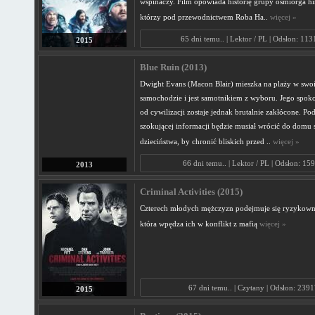
wspinaczy. Film opowiada historię grupy ośmiorga hi
którzy pod przewodnictwem Roba Ha..
więcej »
65 dni temu.. | Lektor / PL | Odsłon: 11
2015
Blue Ruin (2013)
Dwight Evans (Macon Blair) mieszka na plaży w swo
samochodzie i jest samotnikiem z wyboru. Jego spoko
od cywilizacji zostaje jednak brutalnie zakłócone. 
szokującej informacji będzie musiał wrócić do domu
dzieciństwa, by chronić bliskich przed ..
więcej »
66 dni temu.. | Lektor / PL | Odsłon: 15
2013
Criminal Activities (2015)
Czterech młodych mężczyzn podejmuje się ryzykowne
która wpędza ich w konflikt z mafią
więcej »
67 dni temu.. | Czytany | Odsłon: 2391
2015