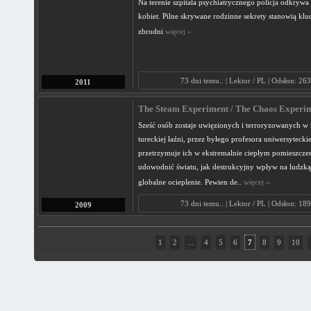
Na terenie szpitala psychiatrycznego policja odkrywa 
kobiet. Pilne skrywane rodzinne sekrety stanowią klu
zbrodni
więcej »
73 dni temu.. | Lektor / PL | Odsłon: 26
2011
The Steam Experiment / The Chaos Experim
Sześć osób zostaje uwięzionych i terroryzowanych w m
tureckiej łaźni, przez byłego profesora uniwersyteckie
przetrzymuje ich w ekstremalnie ciepłym pomieszcze
udowodnić światu, jak destrukcyjny wpływ na ludzk
globalne ocieplenie. Pewien de..
więcej »
73 dni temu.. | Lektor / PL | Odsłon: 18
2009
1
2
...
4
5
6
7
8
9
10