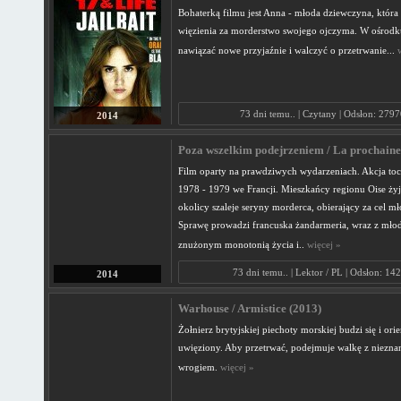
Bohaterką filmu jest Anna - młoda dziewczyna, która 
więzienia za morderstwo swojego ojczyma. W ośrod
nawiązać nowe przyjaźnie i walczyć o przetrwanie...
73 dni temu.. | Czytany | Odsłon: 2797
2014
Poza wszelkim podejrzeniem / La prochaine 
Film oparty na prawdziwych wydarzeniach. Akcja tocz
1978 - 1979 we Francji. Mieszkańcy regionu Oise żyj
okolicy szaleje seryny morderca, obierający za cel mł
Sprawę prowadzi francuska żandarmeria, wraz z mło
znużonym monotonią życia i..
więcej »
73 dni temu.. | Lektor / PL | Odsłon: 14
2014
Warhouse / Armistice (2013)
Żołnierz brytyjskiej piechoty morskiej budzi się i orien
uwięziony. Aby przetrwać, podejmuje walkę z niezn
wrogiem.
więcej »