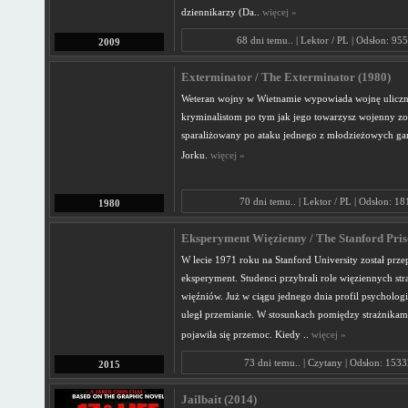
dziennikarzy (Da..
więcej »
68 dni temu.. | Lektor / PL | Odsłon: 95
2009
Exterminator / The Exterminator (1980)
Weteran wojny w Wietnamie wypowiada wojnę ulicz
kryminalistom po tym jak jego towarzysz wojenny zos
sparaliżowany po ataku jednego z młodzieżowych 
Jorku.
więcej »
70 dni temu.. | Lektor / PL | Odsłon: 18
1980
Eksperyment Więzienny / The Stanford Priso
W lecie 1971 roku na Stanford University został pr
eksperyment. Studenci przybrali role więziennych str
więźniów. Już w ciągu jednego dnia profil psycholog
uległ przemianie. W stosunkach pomiędzy strażnikam
pojawiła się przemoc. Kiedy ..
więcej »
73 dni temu.. | Czytany | Odsłon: 1533
2015
Jailbait (2014)