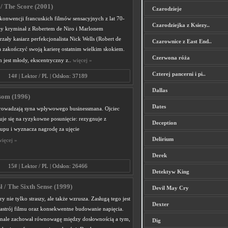
 The Score (2001)
Czarodzieje
onwencji francuskich filmów sensacyjnych z lat 70-
Czarodziejka z Ksiezy..
ły kryminał z Robertem de Niro i Marlonem
zały kasiarz perfekcjonalista Nick Wells (Robert de
Czarownice z East End..
a zakończyć swoją karierę ostatnim wielkim skokiem.
Czerwona róża
 jest młody, ekscentryczny z..
więcej »
Czterej pancerni i pi..
14# | Lektor / PL | Odsłon: 37189
Dallas
som (1996)
Dates
rowadzają syna wpływowego businessmana. Ojciec
uje się na ryzykowne posunięcie: rezygnuje z
Deception
upu i wyznacza nagrodę za ujęcie
Delirium
więcej »
Derek
15# | Lektor / PL | Odsłon: 26466
Detektyw King
ł / The Sixth Sense (1999)
Devil May Cry
óry nie tylko straszy, ale także wzrusza. Zasługą tego jest
Dexter
astrój filmu oraz konsekwentne budowanie napięcia.
nale zachował równowagę między dosłownością a tym,
Dig