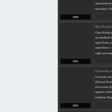
samochodowe z
telewidzów. Pi
2008
Bez Przedaw
Claire Kubik j
szczebelkach 
męża Toma, za 
superdomu w S
nagle, pewneg
2002
Czerwony s
Czerwony smok
(Edward Norto
przez prasę Z
agentów, który
(Anthony Hopk
2002