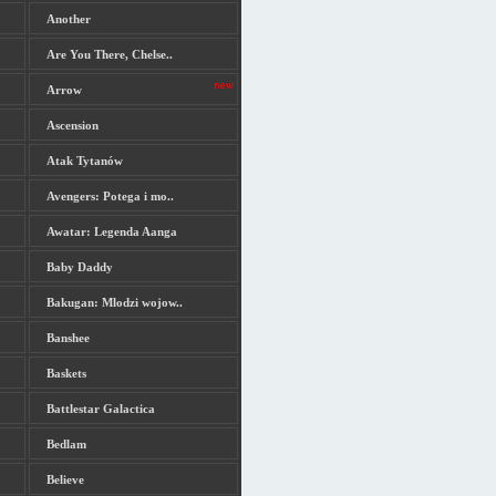
Another
Are You There, Chelse..
Arrow
Ascension
Atak Tytanów
Avengers: Potega i mo..
Awatar: Legenda Aanga
Baby Daddy
Bakugan: Mlodzi wojow..
Banshee
Baskets
Battlestar Galactica
Bedlam
Believe