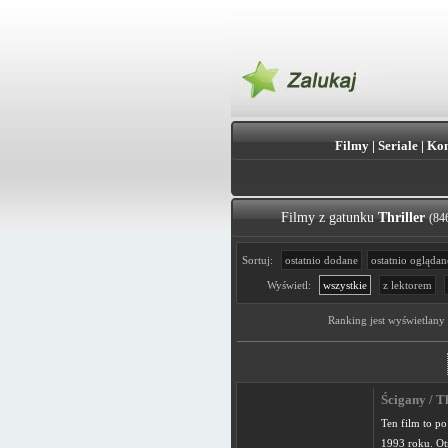
Filmy
|
Seriale
|
Kon
Filmy z gatunku
Thriller
(84
Sortuj:
ostatnio dodane
ostatnio oglądan
Wyświetl:
wszystkie
z lektorem
Ranking jest wyświetlany
Ścigany / T
Ten film to p
1993 roku. Ot