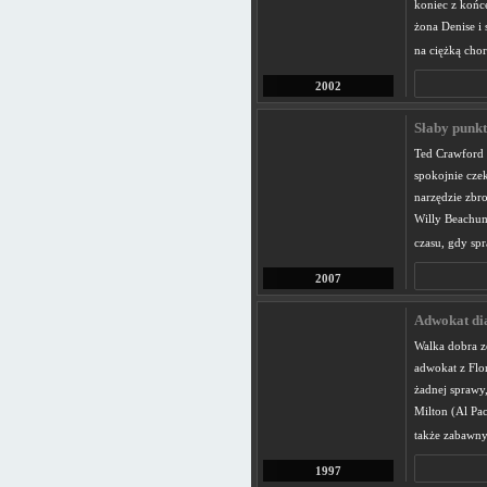
koniec z końce
żona Denise i
na ciężką chor
2002
Słaby punkt
Ted Crawford (
spokojnie czek
narzędzie zbro
Willy Beachum
czasu, gdy sp
2007
Adwokat dia
Walka dobra z
adwokat z Flo
żadnej sprawy,
Milton (Al Pac
także zabawny
1997