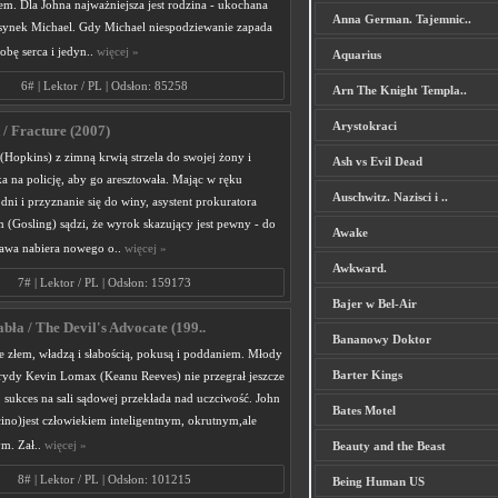
m. Dla Johna najważniejsza jest rodzina - ukochana
Anna German. Tajemnic..
 synek Michael. Gdy Michael niespodziewanie zapada
obę serca i jedyn..
więcej »
Aquarius
6# | Lektor / PL | Odsłon: 85258
Arn The Knight Templa..
Arystokraci
 / Fracture (2007)
Hopkins) z zimną krwią strzela do swojej żony i
Ash vs Evil Dead
a na policję, aby go aresztowała. Mając w ręku
Auschwitz. Nazisci i ..
dni i przyznanie się do winy, asystent prokuratora
 (Gosling) sądzi, że wyrok skazujący jest pewny - do
Awake
rawa nabiera nowego o..
więcej »
Awkward.
7# | Lektor / PL | Odsłon: 159173
Bajer w Bel-Air
bła / The Devil's Advocate (199..
Bananowy Doktor
e złem, władzą i słabością, pokusą i poddaniem. Młody
Barter Kings
rydy Kevin Lomax (Keanu Reeves) nie przegrał jeszcze
 sukces na sali sądowej przekłada nad uczciwość. John
Bates Motel
ino)jest człowiekiem inteligentnym, okrutnym,ale
m. Zał..
więcej »
Beauty and the Beast
8# | Lektor / PL | Odsłon: 101215
Being Human US