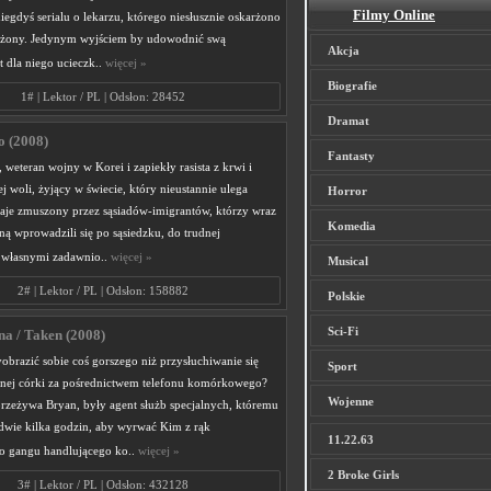
Filmy Online
egdyś serialu o lekarzu, którego niesłusznie oskarżono
 żony. Jedynym wyjściem by udowodnić swą
Akcja
t dla niego ucieczk..
więcej »
Biografie
1# | Lektor / PL | Odsłon: 28452
Dramat
o (2008)
Fantasty
 weteran wojny w Korei i zapiekły rasista z krwi i
ej woli, żyjący w świecie, który nieustannie ulega
Horror
aje zmuszony przez sąsiadów-imigrantów, którzy wraz
Komedia
ną wprowadzili się po sąsiedzku, do trudnej
z własnymi zadawnio..
więcej »
Musical
2# | Lektor / PL | Odsłon: 158882
Polskie
Sci-Fi
a / Taken (2008)
brazić sobie coś gorszego niż przysłuchiwanie się
Sport
nej córki za pośrednictwem telefonu komórkowego?
Wojenne
rzeżywa Bryan, były agent służb specjalnych, któremu
edwie kilka godzin, aby wyrwać Kim z rąk
11.22.63
o gangu handlującego ko..
więcej »
2 Broke Girls
3# | Lektor / PL | Odsłon: 432128