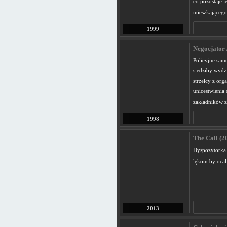
co pozostaje 
mieszkającego 
1999
Negocjator 
Policyjne sam
siedziby wydz
strzelcy z org
unicestwienia
zakładników z
1998
The Call (2
Dyspozytorka 
lękom by ocal
2013