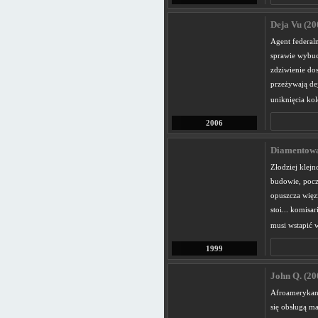
Deja Vu (20
Agent federal
sprawie wybu
zdziwienie dos
przeżywają dej
uniknięcia kol
2006
Diamentowa 
Złodziej klej
budowie, pocz
opuszcza więzi
stoi... komisa
musi wstapić w
1999
John Q. (20
Afroamerykani
się obsługą m