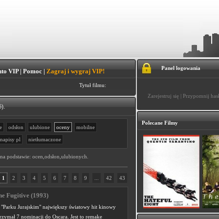
Panel logowania
to VIP
|
Pomoc
|
Zagraj i wygraj VIP!
Tytuł filmu:
Zarejestruj się
|
Przypomnij has
.
6)
Polecane Filmy
e
odsłon
ulubione
oceny
mobilne
napisy pl
nietłumaczone
 na podstawie: ocen,odsłon,ulubionych.
1
2
3
4
5
6
7
8
9
...
42
43
he Fugitive (1993)
o "Parku Jurajskim" największy światowy hit kinowy
rzymał 7 nominacji do Oscara. Jest to remake