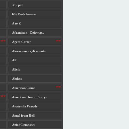
39 i pół
666 Park Avenue
A to Z
Afganistan - Dziewiat..
Agent Carter
Akwarium, czyli samot..
Alf
Alicja
Alphas
American Crime
American Horror Story..
Anatomia Prawdy
Angel from Hell
Anioł Ciemności