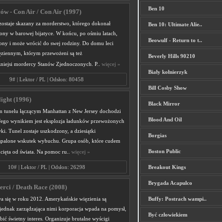
Ben 10
ów - Con Air / Con Air (1997)
ostaje skazany za morderstwo, którego dokonał
Ben 10: Ultimate Alie..
żony w barowej bijatyce. W końcu, po ośmiu latach,
Beowulf - Return to t..
iony i może wrócić do swej rodziny. Do domu leci
ziennym, którym przewożeni są też
Beverly Hills 90210
zniejsi mordercy Stanów Zjednoczonych. P..
więcej »
Biały kołnierzyk
9# | Lektor / PL | Odsłon: 80458
Bill Cosby Show
light (1996)
Black Mirror
tunelu łączącym Manhattan z New Jersey dochodzi
Blood And Oil
ego wynikiem jest eksplozja ładunków przewożonych
ki. Tunel zostaje uszkodzony, a dziesiątki
Borgias
palone wskutek wybuchu. Grupa osób, które cudem
Boston Public
odcięta od świata. Na pomoc ru..
więcej »
10# | Lektor / PL | Odsłon: 26298
Breakout Kings
Brygada Acapulco
rci / Death Race (2008)
a się w roku 2012. Amerykańskie więzienia są
Buffy: Postrach wampi..
 jednak zarządzająca nimi korporacja wpada na pomysł,
Być człowiekiem
bić świetny interes. Organizuje brutalne wyścigi