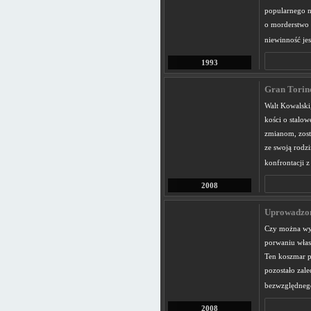
popularnego ni
o morderstwo
niewinność jes
1993
Gran Torin
Walt Kowalski,
kości o stalow
zmianom, zost
ze swoją rodzi
konfrontacji 
2008
Uprowadzon
Czy można wyo
porwaniu włas
Ten koszmar p
pozostało zal
bezwzględneg
2008