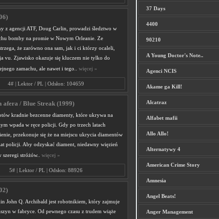
37 Days
06)
4400
ny z agencji ATF, Doug Carlin, prowadzi śledztwo w
chu bomby na promie w Nowym Orleanie. Ze
90210
trzega, że zarówno ona sam, jak i ci którzy ocaleli,
A Young Doctor's Note..
a vu. Zjawisko okazuje się kluczem nie tylko do
ejnego zamachu, ale nawet i tego..
więcej »
Agenci NCIS
4# | Lektor / PL | Odsłon: 104659
Akame ga Kill!
Alcatraz
afera / Blue Streak (1999)
notów kradnie bezcenne diamenty, które ukrywa na
Alfabet mafii
ym wpada w ręce policji. Gdy po trzech latach
Allo Allo!
enie, przekonuje się że na miejscu ukrycia diamentów
riat policji. Aby odzyskać diament, niedawny więzień
Alternatywy 4
 szeregi stróżów..
więcej »
American Crime Story
5# | Lektor / PL | Odsłon: 88926
Amnesia
02)
Angel Beats!
n John Q. Archibald jest robotnikiem, który zajmuje
aszyn w fabryce. Od pewnego czasu z trudem wiąże
Anger Management