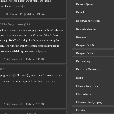
jedynie w sferze naszej wyobraźni. Do domu
Doktor Quinn
w Filadelfi..
więcej »
Domel
16# | Lektor / PL | Odsłon: 119054
Dostawa na telefon
/ The Negotiator (1998)
Dowody zbrodni
ochody otaczają dwudziestopiętrowy budynek głównej
iału spraw wewnętrznych w Chicago. Wyszkoleni
Dracula
anizacji SWAT w każdej chwili przygotowani są do
Dragon Ball GT
 celu, którym jest Danny Roman, przetrzymującego
 szefem wydziału spraw wew..
więcej »
Dragon Ball Z
17# | Lektor / PL | Odsłon: 24916
Dwa światy
013)
Dynastia Tudorów
pogotowia [halle berry] , musi stawić czoła własnym
Ekipa
ić pewną dziewczynę przed mordercą.
więcej »
Ekipa z New Jersey
Ekstradycja
Elitarne Sluzby Specj..
18# | Lektor / PL | Odsłon: 90720
Eureka