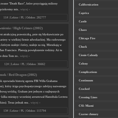
wane "Death Race", które przyciągają miliony
Californication
ęciokrotny mis..
więcej »
Caprica
11# | Lektor / PL | Odsłon: 282777
Castle
nienia / High Crimes (2002)
Chaos
est atrakcyjną prawniczką, pnie się błyskawicznie po
Chicago Fire
kariery w wielkiej firmie adwokackiej. Ma cudownego
którym szaleje i który, szaleje za nią. Mieszkają w
Chuck
an Francisco. Planują powiększenie rodziny. Aż tu
Cienie Calendy
o dnia Tom zo..
więcej »
Colony
12# | Lektor / PL | Odsłon: 36662
Complications
mok / Red Dragon (2002)
Continuum
 opowiada historię agenta FBI Willa Grahama
n), który ściga psychopatycznego zabójcę nazwanego
Cracked
ębową wróżką. Graham jest jednym z najlepszych
 kilka miesięcy wcześniej aresztował Hannibala Lectera
Crossing Lines
ins). Teraz jednak mu..
więcej »
CSI: Miami
13# | Lektor / PL | Odsłon: 115794
Czarne chmury