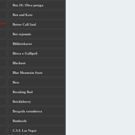
Ben 10: Obca potęga
Ben and Kate
Better Call Saul
Bez tajemnic
Bibliotekarze
Bitwa o Gallipoli
Blackout
Blue Mountain State
Boss
Breaking Bad
Brickleberry
Brygada ratunkowa
Bunheads
C.S.I: Las Vegas