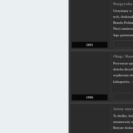
Rozgrywka /
Utrzymany w k
tych, doskona
Brando.Podstar
Niro) zamierz
Jego partnerem
2001
Okup / Ran
Porywacze up
dziecka decyd
wypłacenia ok
kidnaperów..
1996
Szósty zmys
To thriller, kt
niesamowity n
Reżyser dosko