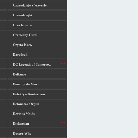
Czarodzieje z Waverly..
Czarodziejki
Czas honoru
Czerwony Orzeł
Czysta Krew
Daredevil
DC Legends of Tomorro..
Defiance
Demony da Vinci
Detektyw Amsterdam
Detonator Orgun
Devious Maids
Dickensian
Doctor Who