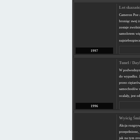
Lot skazańc
Cameron Poe z
broniąc swej 
zostaje zwoln
samolotem wię
najniebezpiec
1997
Tunel / Day
W podwodnym 
do wypadku. J
przez ciężarów
samochodów s
ocalały, jest 
1996
Wyścig Śmie
Akcja rozgryw
przepełnione,
jak na tym zro