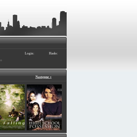
Login:
Hasło:
ło
Następne »