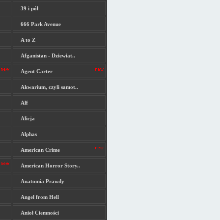
39 i pół
666 Park Avenue
A to Z
Afganistan - Dziewiat..
Agent Carter
Akwarium, czyli samot..
Alf
Alicja
Alphas
American Crime
American Horror Story..
Anatomia Prawdy
Angel from Hell
Anioł Ciemności