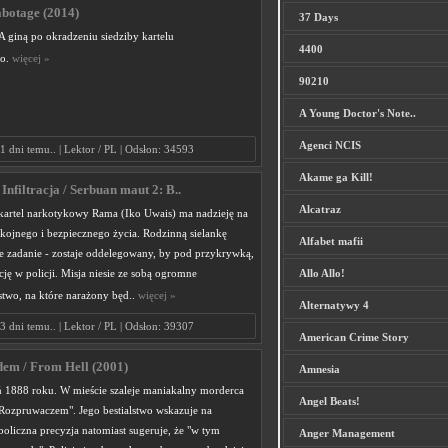
abotage (2014)
37 Days
 giną po okradzeniu siedziby kartelu
4400
go.
więcej »
90210
A Young Doctor's Note..
Agenci NCIS
1 dni temu.. | Lektor / PL | Odsłon: 34593
Akame ga Kill!
Infiltracja / Serbuan maut 2: B..
Alcatraz
 kartel narkotykowy Rama (Iko Uwais) ma nadzieję na
kojnego i bezpiecznego życia. Rodzinną sielankę
Alfabet mafii
 zadanie - zostaje oddelegowany, by pod przykrywką,
ę w policji. Misja niesie ze sobą ogromne
Allo Allo!
stwo, na które narażony będ..
więcej »
Alternatywy 4
3 dni temu.. | Lektor / PL | Odsłon: 39307
American Crime Story
dem / From Hell (2001)
Amnesia
ń 1888 roku. W mieście szaleje maniakalny morderca
Angel Beats!
ozpruwaczem". Jego bestialstwo wskazuje na
boliczna precyzja natomiast sugeruje, że "w tym
Anger Management