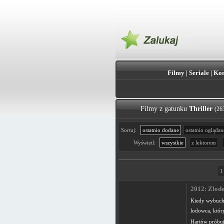
Filmy
|
Seriale
|
Kon
Filmy z gatunku
Thriller
(26
Sortuj:
ostatnio dodane
ostatnio oglądan
Wyświetl:
wszystkie
z lektorem
1
2012: Zlodo
Kiedy wybuch
lodowca, któr
Hartów próbuj