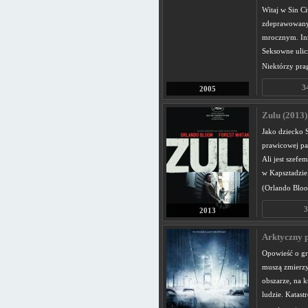
Witaj w Sin Ci
zdeprawowanyc
mrocznym. Inn
Seksowne ulic
Niektórzy prag
3
2005
Zulu (2013)
Jako dziecko S
prawicowej par
Ali jest szefe
w Kapsztadzie
(Orlando Bloom
3
2013
Arktyczny p
Opowieść o gr
muszą zmierzy
obszarze, na 
ludzie. Katast