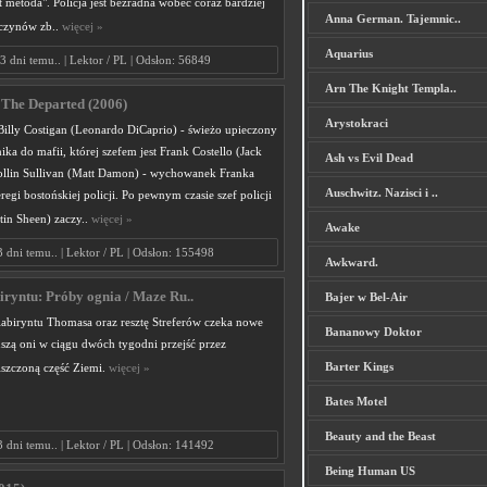
st metoda". Policja jest bezradna wobec coraz bardziej
Anna German. Tajemnic..
czynów zb..
więcej »
Aquarius
3 dni temu.. | Lektor / PL | Odsłon: 56849
Arn The Knight Templa..
/ The Departed (2006)
Arystokraci
Billy Costigan (Leonardo DiCaprio) - świeżo upieczony
nika do mafii, której szefem jest Frank Costello (Jack
Ash vs Evil Dead
ollin Sullivan (Matt Damon) - wychowanek Franka
Auschwitz. Nazisci i ..
regi bostońskiej policji. Po pewnym czasie szef policji
in Sheen) zaczy..
więcej »
Awake
3 dni temu.. | Lektor / PL | Odsłon: 155498
Awkward.
iryntu: Próby ognia / Maze Ru..
Bajer w Bel-Air
 labiryntu Thomasa oraz resztę Streferów czeka nowe
Bananowy Doktor
zą oni w ciągu dwóch tygodni przejść przez
Barter Kings
iszczoną część Ziemi.
więcej »
Bates Motel
Beauty and the Beast
3 dni temu.. | Lektor / PL | Odsłon: 141492
Being Human US