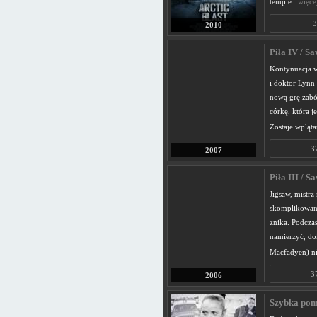
tempie..
więce
3
2010
Piła IV / Sa
Kontynuacja wy
i doktor Lynn 
nową grę zabó
córkę, która j
Zostaje wpląta
3
2007
Piła III / S
Jigsaw, mistr
skomplikowany
znika. Podcza
namierzyć, do
Macfadyen) nie
3
2006
Szybka pomo