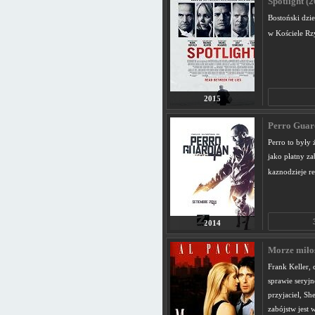
Spotlight (2
Bostoński dzi
w Kościele R
2015
Perro Guar
Perro to były 
jako płatny z
kaznodzieje re
2014
Morze miłoś
Frank Keller,
sprawie seryj
przyjaciel, S
zabójstw jest 