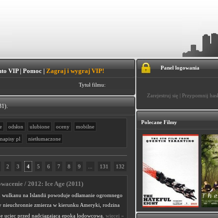
Panel logowania
to VIP
|
Pomoc
|
Zagraj i wygraj VIP!
Tytuł filmu:
Zarejestruj się
|
Przypomnij has
.
31)
Polecane Filmy
e
odsłon
ulubione
oceny
mobilne
napisy pl
nietłumaczone
2
3
4
5
6
7
8
9
...
131
132
wacenie / 2012: Ice Age (2011)
 wulkanu na Islandii powoduje odłamanie ogromnego
y nieuchronnie zmierza w kierunku Ameryki, rodzina
e uciec przed nadciągającą epoką lodowcową.
więcej »