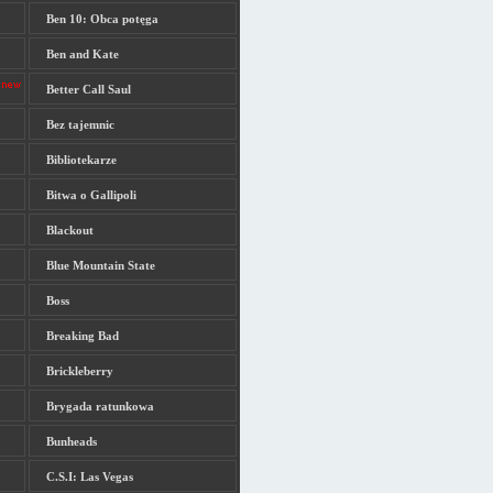
Ben 10: Obca potęga
Ben and Kate
Better Call Saul
Bez tajemnic
Bibliotekarze
Bitwa o Gallipoli
Blackout
Blue Mountain State
Boss
Breaking Bad
Brickleberry
Brygada ratunkowa
Bunheads
C.S.I: Las Vegas