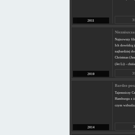
3
2011
Niezniszcza
Najnowszy fil
Ich dowódcą je
najbardziej do
Christmas (Jas
(Jet Li) - chiń
3
2010
Bardzo posz
Tajemniczy Cz
Hamburgu z żą
czym wzbudza
3
2014