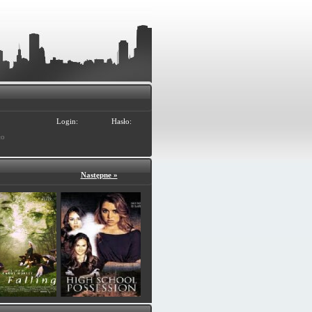
Login:
Hasło:
ło
Następne »