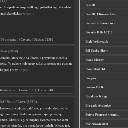
015)
Ben 10
ennik wpada na trop wielkiego pedofilskiego skandalu
zymskokatolickim
więcej »
Ben 10: Ultimate Alie..
Beowulf - Return to t..
Beverly Hills 90210
34 dni temu.. | Czytany | Odsłon: 32392
Biały kołnierzyk
Bill Cosby Show
dián (2014)
żołnierz, który żyje na uboczu i przyjmuje zlecenia
Black Mirror
abójca. W trakcie kolejnego zadania mężczyzna poznaje
Blood And Oil
ligijnej grupy.
więcej »
Borgias
Boston Public
34 dni temu.. | Lektor / PL | Odsłon: 8400
Breakout Kings
ci / Sea of Love (1989)
Brygada Acapulco
 detektyw z wydziału zabójstw, prowadzi śledztwo w
nego mordercy. Podobną sprawą zajmuje się jego
Buffy: Postrach wampi..
herman. Okazuje się, że między dwoma przypadkami
Być człowiekiem
więcej zbieżności, niż początkowo sądzili. Wiedzą już,