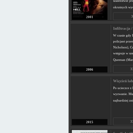
szaleństwie je
okrutnych wy
3
2001
Infiltracja 
W czasie gdy 
policjant prze
Nicholson), C
wstępuje w sze
Queenan (Mart
3
2006
Więzień lab
Po ucieczce z
wyzwanie. Mus
najbardziej zn
3
2015