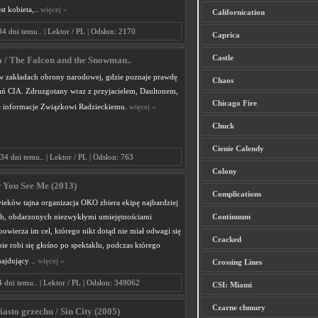
st kobieta,..
więcej »
Californication
34 dni temu.. | Lektor / PL | Odsłon: 2170
Caprica
Castle
a / The Falcon and the Snowman..
 w zakładach obrony narodowej, gdzie poznaje prawdę
Chaos
łań CIA. Zdruzgotany wraz z przyjacielem, Daultonem,
Chicago Fire
ne informacje Związkowi Radzieckiemu.
więcej »
Chuck
Cienie Calendy
34 dni temu.. | Lektor / PL | Odsłon: 763
Colony
w You See Me (2013)
Complications
wieków tajna organizacja OKO zbiera ekipę najbardziej
h, obdarzonych niezwykłymi umiejętnościami
Continuum
 powierza im cel, którego nikt dotąd nie miał odwagi się
Cracked
ie robi się głośno po spektaklu, podczas którego
ajdujący ..
więcej »
Crossing Lines
4 dni temu.. | Lektor / PL | Odsłon: 349062
CSI: Miami
Czarne chmury
iasto grzechu / Sin City (2005)