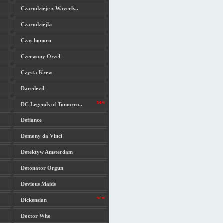
Czarodzieje z Waverly..
Czarodziejki
Czas honoru
Czerwony Orzeł
Czysta Krew
Daredevil
DC Legends of Tomorro..
Defiance
Demony da Vinci
Detektyw Amsterdam
Detonator Orgun
Devious Maids
Dickensian
Doctor Who