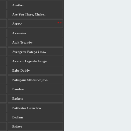
Another
Are You There, Chelse..
Arrow
Ascension
Atak Tytanów
Avengers: Potega i mo..
Awatar: Legenda Aanga
Baby Daddy
Bakugan: Mlodzi wojow..
Banshee
Baskets
Battlestar Galactica
Bedlam
Believe