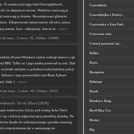
ty. To miasto przyciąga ludzi bezwzględnych,
Czarodzieje
h i ze złamanym sercem. Niektórzy nazywają je
Czarodziejka z Ksiezy..
i nazywają je domem. Skorumpowani gliniarze.
znice. Zdesperowani samozwańczy obrońcy prawa.
Czarownice z East End..
ną zemsty. Inni - odkupienia. Jeszcze in..
więcej »
Czerwona róża
4 dni temu.. | Lektor / PL | Odsłon: 104900
Czterej pancerni i pi..
Dallas
okhela (Forest Whitaker) cudem uniknął śmierci z rąk
Dates
tii RPA. Tylko on i jego matka przetrwali tę rzeź. Dziś
m wydziału zabójstw w południowoafrykańskiej policji
Deception
. Jednym z jego pracowników jest Brian Epkeen
), biały f..
więcej »
Delirium
4 dni temu.. | Lektor / PL | Odsłon: 24555
Derek
Detektyw King
odmuch / Arctic Blast (2010)
upie naukowców, którzy pod wodzą Jacka Tate'a
Devil May Cry
ć się z lodową mgłą niszczącą atmosferę ziemską. Na
Dexter
którym doszło do niebezpiecznego zjawiska umierają
rofa rozprzestrzenia się w zastraszającym
Dig