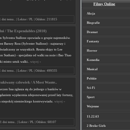
Filmy Online
Akcja
1 dni temu.. | Lektor / PL | Odsłon: 211815
Biografie
lni / The Expendables (2010)
Dramat
m Sylvestra Stallone opowiada o grupie najemników.
Fantasty
st Barney Ross (Sylvester Stallone) - najstarszy i
świadczony ze wszystkich. Reszta ekipy to Lee
Horror
on Statham) - specjalista od walki na noże i Bao Thao
Komedia
ski mistrz sztuk walki..
więcej »
Musical
1 dni temu.. | Lektor / PL | Odsłon: 499335
Polskie
ukiwany człowiek / A Most Wante..
Sci-Fi
eczen Issa zgłasza się do jednego z banków w
daniem wypłacenia zdeponowanej przed laty fortuny,
Sport
 niepokój niemieckiego kontrwywiadu.
więcej »
Wojenne
11.22.63
1 dni temu.. | Lektor / PL | Odsłon: 68107
2 Broke Girls