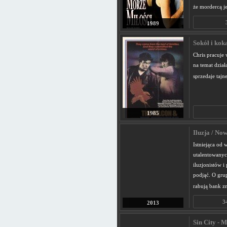
że mordercą je
1989
Sokół i kok
Chris pracuje
na temat dzia
sprzedaje taj
1985
Iluzja / No
Istniejąca od 
utalentowanyc
iluzjonistów i
podjąć. O grup
rabują bank zn
3
2013
Sin City - M