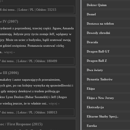
j »
Doktor Quinn
6 dni temu.. | Lektor / PL | Odsłon: 55215
Domel
w IV (2007)
Dostawa na telefon
darzeń z poprzedniej, trzeciej części. Jigsaw, Amanda
Dowody zbrodni
umierają. Jedynie przy życiu zostaje Jeff, wplątany w
jcy. Może on uciec z budynku, bądź uratować swoją
Dracula
est gdzieś uwięziona. Postanawia uratować córkę.
Dragon Ball GT
n..
więcej »
Dragon Ball Z
7 dni temu.. | Lektor / PL | Odsłon: 180499
Dwa światy
aw III (2006)
Dynastia Tudorów
z makabry i autor napawających przerażeniem,
ch gier, po raz kolejny wymyka się sprawiedliwości i
Ekipa
s gdy miejscy detektywi z trudem próbują go
ktor Lynn Denlon (Bahar Soomekh) i Jeff (Angus
Ekipa z New Jersey
 wiedzą jeszcze, że to właśnie oni..
więcej »
Ekstradycja
7 dni temu.. | Lektor / PL | Odsłon: 168013
Elitarne Sluzby Specj..
c / First Response (2015)
Eureka