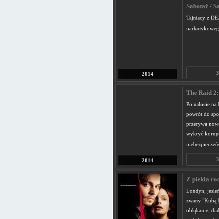
Sabotaż / S
Tajniacy z DEA
narkotykowe
3
2014
The Raid 2: 
Po nalocie na
powrót do spo
przerywa nowe
wykryć korupcj
niebezpieczeń
3
2014
Z piekła ro
Londyn, jesie
zwany "Kubą R
obłąkanie, dia