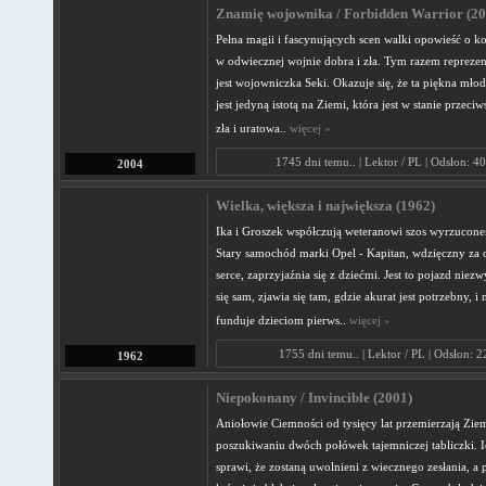
Znamię wojownika / Forbidden Warrior (20
Pełna magii i fascynujących scen walki opowieść o ko
w odwiecznej wojnie dobra i zła. Tym razem reprezen
jest wojowniczka Seki. Okazuje się, że ta piękna mło
jest jedyną istotą na Ziemi, która jest w stanie przeciw
zła i uratowa..
więcej »
1745 dni temu.. | Lektor / PL | Odsłon: 4
2004
Wielka, większa i największa (1962)
Ika i Groszek współczują weteranowi szos wyrzucon
Stary samochód marki Opel - Kapitan, wdzięczny za
serce, zaprzyjaźnia się z dziećmi. Jest to pojazd niez
się sam, zjawia się tam, gdzie akurat jest potrzebny, i
funduje dzieciom pierws..
więcej »
1755 dni temu.. | Lektor / PL | Odsłon: 
1962
Niepokonany / Invincible (2001)
Aniołowie Ciemności od tysięcy lat przemierzają Zie
poszukiwaniu dwóch połówek tajemniczej tabliczki. I
sprawi, że zostaną uwolnieni z wiecznego zesłania, a 