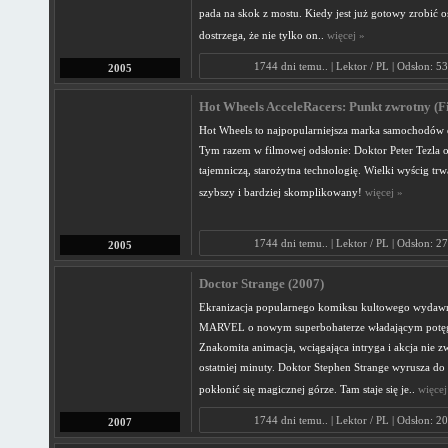
pada na skok z mostu. Kiedy jest już gotowy zrobić o
dostrzega, że nie tylko on..
więcej »
1744 dni temu.. | Lektor / PL | Odsłon: 5
2005
Hot Wheels AcceleRacers: Punkt zwrotny (Fil
Hot Wheels to najpopularniejsza marka samochodów 
Tym razem w filmowej odsłonie: Doktor Peter Tezla
tajemniczą, starożytna technologię. Wielki wyścig trwa
szybszy i bardziej skomplikowany!
więcej »
1744 dni temu.. | Lektor / PL | Odsłon: 2
2005
Doctor Strange (2007)
Ekranizacja popularnego komiksu kultowego wydaw
MARVEL o nowym superbohaterze władającym potęg
Znakomita animacja, wciągająca intryga i akcja nie zw
ostatniej minuty. Doktor Stephen Strange wyrusza do
pokłonić się magicznej górze. Tam staje się je..
więcej
1744 dni temu.. | Lektor / PL | Odsłon: 2
2007