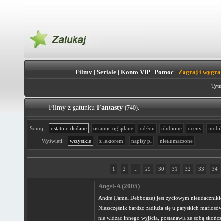
Filmy
|
Seriale
|
Konto VIP
|
Pomoc
|
Zagraj i wygra
Tytu
Filmy z gatunku
Fantasty
.
(740)
Sortuj:
ostatnio dodane
ostatnio oglądane
odsłon
ulubione
oceny
mobi
Wyświetl:
wszystkie
z lektorem
napisy pl
nietłumaczone
1
2
...
29
30
31
32
33
34
Angel-A (2005)
André (Jamel Debbouze) jest życiowym nieudaczniki
Nieszczęśnik bardzo zadłuża się u paryskich mafiosów 
nie widząc innego wyjścia, postanawia ze sobą skońc