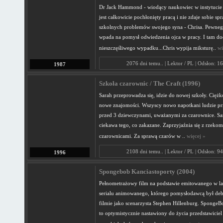
Dr Jack Hammond - wiodący naukowiec w instytuci
jest całkowicie pochłonięty pracą i nie zdaje sobie sp
szkolnych problemów swojego syna - Chrisa. Pewneg
wpada na pomysł odwiedzenia ojca w pracy. I tam do
nieszczęśliwego wypadku...Chris wypija miksturę..
wi
2076 dni temu.. | Lektor / PL | Odsłon: 1
1987
Szkoła czarownic / The Craft (1996)
Sarah przeprowadza się, idzie do nowej szkoły. Ciężk
nowe znajomości. Wszyscy nowo napotkani ludzie prz
przed 3 dziewczynami, uważanymi za czarownice. Sa
ciekawa tego, co zakazane. Zaprzyjaźnia się z rzeko
czarownicami. Za sprawą czarów w ..
więcej »
2108 dni temu.. | Lektor / PL | Odsłon: 9
1996
Spongebob Kanciastoporty (2004)
Pełnometrażowy film na podstawie emitowanego w l
serialu animowanego, którego pomysłodawcą był deb
filmie jako scenarzysta Stephen Hillenburg. SpongeB
to optymistycznie nastawiony do życia przedstawicie