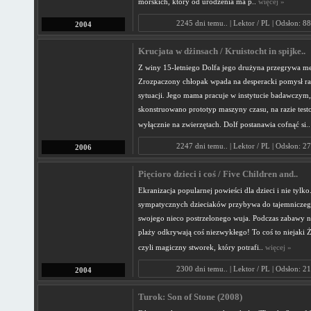
morskich, który od urodzenia ma p..
więcej »
2245 dni temu.. | Lektor / PL | Odsłon: 8
2004
Krucjata w dżinsach / Kruistocht in spijke..
Z winy 15-letniego Dolfa jego drużyna przegrywa mec
Zrozpaczony chłopak wpada na desperacki pomysł ra
sytuacji. Jego mama pracuje w instytucie badawczym
skonstruowano prototyp maszyny czasu, na razie tes
wyłącznie na zwierzętach. Dolf postanawia cofnąć si.
2247 dni temu.. | Lektor / PL | Odsłon: 2
2006
Pięcioro dzieci i coś / Five Children and..
Ekranizacja popularnej powieści dla dzieci i nie tylko
sympatycznych dzieciaków przybywa do tajemnicze
swojego nieco postrzelonego wuja. Podczas zabawy na
plaży odkrywają coś niezwykłego! To coś to niejaki 
czyli magiczny stworek, który potrafi..
więcej »
2300 dni temu.. | Lektor / PL | Odsłon: 2
2004
Turok: Son of Stone (2008)