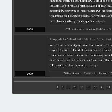
Film został oparty na serii komiksów "Turok: Son of
Indianin Turok broniąc swoich bliskich popada w szał 
napastników, przy tym poważnie raniąc swojego brat
wydarzeniu rada starszych postanawia wypędzić Turo
Po 16 latach spędzonych na wyganian..
więcej »
2309 dni temu.. | Czytany | Odsłon: 38
2008
Trup jak Ja / Dead Like Me: Life After Deat.
W życiu każdego następują czasem zmiany w życiu p
również. George (Ellen Muth) jest żniwiarzem już od p
zmian właśnie nastał. Rube odszedł zostawiając swo
nowemu szefowi. Pod panowaniem Camerona (Henry 
cała czwórka szybko zapomina ..
więcej »
2482 dni temu.. | Lektor / PL | Odsłon: 6
2009
1
2
...
29
30
31
32
33
34