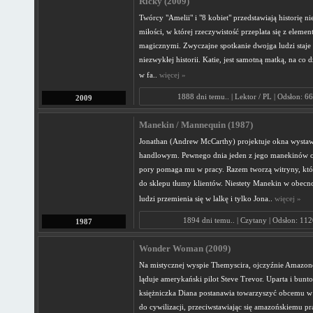
Ricky (2009)
Twórcy "Amelii" i "8 kobiet" przedstawiają historię n
miłości, w której rzeczywistość przeplata się z elemen
magicznymi. Zwyczajne spotkanie dwojga ludzi staje 
niezwykłej historii. Katie, jest samotną matką, na co 
w fa..
więcej »
1888 dni temu.. | Lektor / PL | Odsłon: 6
2009
Manekin / Mannequin (1987)
Jonathan (Andrew McCarthy) projektuje okna wyst
handlowym. Pewnego dnia jeden z jego manekinów oż
pory pomaga mu w pracy. Razem tworzą witryny, któr
do sklepu tłumy klientów. Niestety Manekin w obecn
ludzi przemienia się w lalkę i tylko Jona..
więcej »
1894 dni temu.. | Czytany | Odsłon: 11
1987
Wonder Woman (2009)
Na mistycznej wyspie Themyscira, ojczyźnie Amazon
ląduje amerykański pilot Steve Trevor. Uparta i bunt
księżniczka Diana postanawia towarzyszyć obcemu w
do cywilizacji, przeciwstawiając się amazońskiemu p