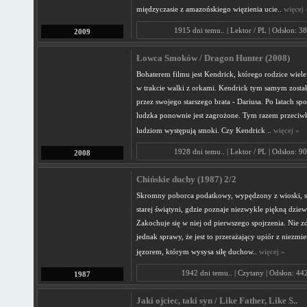
międzyczasie z amazońskiego więzienia ucie..
więcej 
1915 dni temu.. | Lektor / PL | Odsłon: 3
2009
Łowca Smoków / Dragon Hunter (2008)
Bohaterem filmu jest Kendrick, którego rodzice wiele 
w trakcie walki z orkami. Kendrick tym samym zost
przez swojego starszego brata - Dariusa. Po latach spo
ludzka ponownie jest zagrożone. Tym razem przeciw
ludziom występują smoki. Czy Kendrick ..
więcej »
1928 dni temu.. | Lektor / PL | Odsłon: 9
2008
Chińskie duchy (1987) 2/2
Skromny poborca podatkowy, wypędzony z wioski, 
starej świątyni, gdzie poznaje niezwykle piękną dzie
Zakochuje się w niej od pierwszego spojrzenia. Nie zd
jednak sprawy, że jest to przerażający upiór z niezmi
jęzorem, którym wysysa siłę duchow..
więcej »
1942 dni temu.. | Czytany | Odsłon: 44
1987
Jaki ojciec, taki syn / Like Father, Like S..