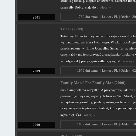
której się błąkają, ulegnie zniszczeniu. Czterech ludz
przez siły Dobra, staje do ..
więcej »
1760 dni temu.. | Lektor / PL | Odsłon: 3
2001
Timer (2009)
Tytułowy Timer to urządzenie odliczające czas do chw
wymarzonego partnera życiowego. W wizji Los Angel
przedstawionej w filmie Jacqueline Schaeffer, za ni
cenę, każdy może skorzystać z urządzenia (implantu
w nadgarstek) precyzyjnie odliczającego d..
więcej »
1875 dni temu.. | Lektor / PL | Odsłon: 6
2009
Family Man / The Family Man (2000)
Jack Campbell ma wszystko. A przynajmniej tak mu si
prezesem jednej z największych firm na Wall Street, ub
w najdroższe garnitury, jeździ sportowym ferrari...i j
licząc oczywiście pięknych kobiet, które przewijają si
sypialnię). Cza..
więcej »
1887 dni temu.. | Lektor / PL | Odsłon: 5
2000