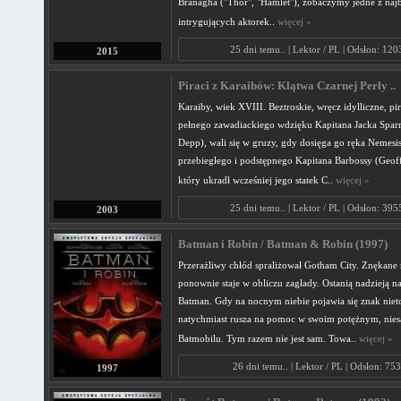
Branagha ("Thor", "Hamlet"), zobaczymy jedne z najb
intrygujących aktorek..
więcej »
25 dni temu.. | Lektor / PL | Odsłon: 12
2015
Piraci z Karaibów: Klątwa Czarnej Perły ..
Karaiby, wiek XVIII. Beztroskie, wręcz idylliczne, pir
pełnego zawadiackiego wdzięku Kapitana Jacka Spar
Depp), wali się w gruzy, gdy dosięga go ręka Nemesi
przebiegłego i podstępnego Kapitana Barbossy (Geof
który ukradł wcześniej jego statek C..
więcej »
25 dni temu.. | Lektor / PL | Odsłon: 39
2003
Batman i Robin / Batman & Robin (1997)
Przerażliwy chłód spraliżował Gotham City. Znękane 
ponownie staje w obliczu zagłady. Ostanią nadzieją na 
Batman. Gdy na nocnym niebie pojawia się znak niet
natychmiast rusza na pomoc w swoim potężnym, ni
Batmobilu. Tym razem nie jest sam. Towa..
więcej »
26 dni temu.. | Lektor / PL | Odsłon: 75
1997