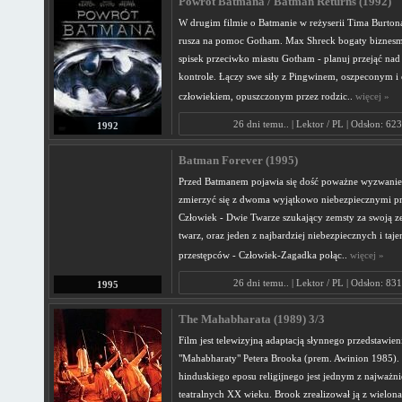
Powrót Batmana / Batman Returns (1992)
W drugim filmie o Batmanie w reżyserii Tima Burto
rusza na pomoc Gotham. Max Shreck bogaty biznesm
spisek przeciwko miastu Gotham - planuj przejąć nad
kontrole. Łączy swe siły z Pingwinem, oszpeconym 
człowiekiem, opuszczonym przez rodzic..
więcej »
26 dni temu.. | Lektor / PL | Odsłon: 62
1992
Batman Forever (1995)
Przed Batmanem pojawia się dość poważne wyzwanie
zmierzyć się z dwoma wyjątkowo niebezpiecznymi p
Człowiek - Dwie Twarze szukający zemsty za swoją z
twarz, oraz jeden z najbardziej niebezpiecznych i taj
przestępców - Człowiek-Zagadka połąc..
więcej »
26 dni temu.. | Lektor / PL | Odsłon: 83
1995
The Mahabharata (1989) 3/3
Film jest telewizyjną adaptacją słynnego przedstawien
"Mahabharaty" Petera Brooka (prem. Awinion 1985). 
hinduskiego eposu religijnego jest jednym z najważni
teatralnych XX wieku. Brook zrealizował ją z wielon