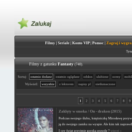
Filmy
|
Seriale
|
Konto VIP
|
Pomoc
|
Zagraj i wygra
Tytu
Filmy z gatunku
Fantasty
.
(740)
Sortuj:
ostatnio dodane
ostatnio oglądane
odsłon
ulubione
oceny
mobi
Wyświetl:
wszystkie
z lektorem
napisy pl
nietłumaczone
1
2
3
4
5
6
7
8
9
Zaklęty w smoka / On - drakon (2015)
Podczas swojego ślubu, księżniczkę Mirosławę poryw
ją do swojego zamku na wyspie. Ale kim tak naprawdę
I czy świat przyjmie gorzką prawdę ?
więcej »