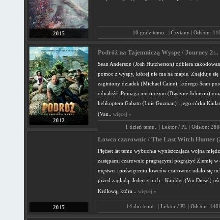
10 godz temu.. | Czytany | Odsłon: 11
2015
Podróż na Tajemniczą Wyspę / Journey 2:..
Sean Anderson (Josh Hutcherson) odbiera zakodowan
pomoc z wyspy, której nie ma na mapie. Znajduje się
zaginiony dziadek (Michael Caine), którego Sean pos
odnaleźć. Pomaga mu ojczym (Dwayne Johnson) oraz
helikoptera Gabato (Luis Guzman) i jego córka Kaila
(Van..
więcej »
2012
1 dzień temu.. | Lektor / PL | Odsłon: 28
Łowca czarownic / The Last Witch Hunter (2
Pięćset lat temu wybuchła wyniszczająca wojna międz
zastępami czarownic pragnącymi pogrążyć Ziemię w c
męstwu i poświęceniu łowców czarownic udało się uc
przed zagładą. Jeden z nich - Kaulder (Vin Diesel) uśm
Królową, która ..
więcej »
14 dni temu.. | Lektor / PL | Odsłon: 14
2015