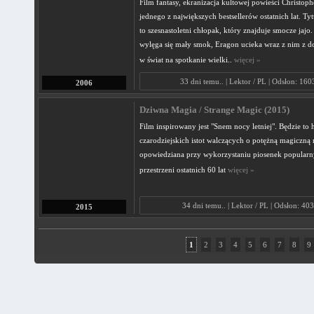
Film fantasy, ekranizacja kultowej powieści Christophe
jednego z największych bestsellerów ostatnich lat. T
to szesnastoletni chłopak, który znajduje smocze jajo.
wylęga się mały smok, Eragon ucieka wraz z nim z d
w świat na spotkanie wielki..
więcej »
33 dni temu.. | Lektor / PL | Odsłon: 16
2006
Dziwna Magia / Strange Magic (2015)
Film inspirowany jest "Snem nocy letniej". Będzie to h
czarodziejskich istot walczących o potężną magiczną 
opowiedziana przy wykorzystaniu piosenek popularn
przestrzeni ostatnich 60 lat
więcej »
34 dni temu.. | Lektor / PL | Odsłon: 40
2015
1
2
3
4
5
6
7
8
9