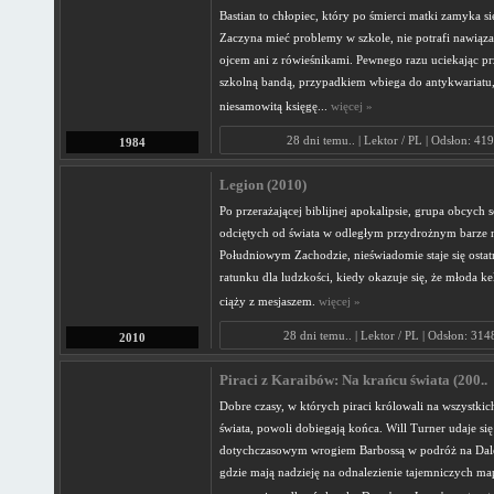
Bastian to chłopiec, który po śmierci matki zamyka si
Zaczyna mieć problemy w szkole, nie potrafi nawiąza
ojcem ani z rówieśnikami. Pewnego razu uciekając p
szkolną bandą, przypadkiem wbiega do antykwariatu,
niesamowitą księgę...
więcej »
28 dni temu.. | Lektor / PL | Odsłon: 41
1984
Legion (2010)
Po przerażającej biblijnej apokalipsie, grupa obcych s
odciętych od świata w odległym przydrożnym barze 
Południowym Zachodzie, nieświadomie staje się ostat
ratunku dla ludzkości, kiedy okazuje się, że młoda ke
ciąży z mesjaszem.
więcej »
28 dni temu.. | Lektor / PL | Odsłon: 31
2010
Piraci z Karaibów: Na krańcu świata (200..
Dobre czasy, w których piraci królowali na wszystki
świata, powoli dobiegają końca. Will Turner udaje się
dotychczasowym wrogiem Barbossą w podróż na Dal
gdzie mają nadzieję na odnalezienie tajemniczych map