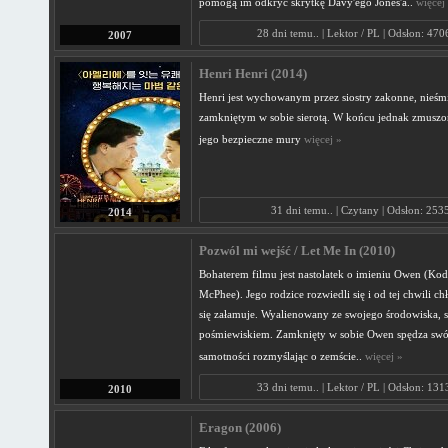
pomogą im odkryć skrytkę Davy'ego Jones'a..
więcej
28 dni temu.. | Lektor / PL | Odsłon: 47
2007
Henri Henri (2014)
Henri jest wychowanym przez siostry zakonne, nieśm
zamkniętym w sobie sierotą. W końcu jednak zmuszon
jego bezpieczne mury
więcej »
31 dni temu.. | Czytany | Odsłon: 253
2014
Pozwól mi wejść / Let Me In (2010)
Bohaterem filmu jest nastolatek o imieniu Owen (Kod
McPhee). Jego rodzice rozwiedli się i od tej chwili ch
się załamuje. Wyalienowany ze swojego środowiska, st
pośmiewiskiem. Zamknięty w sobie Owen spędza swó
samotności rozmyślając o zemście..
więcej »
33 dni temu.. | Lektor / PL | Odsłon: 13
2010
Eragon (2006)