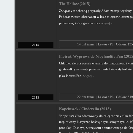
The Hollow (2015)
Związany z ochroną przyrody Adam zostaje wysłany d
Podczas swoich obserwacji w lesie miejscowi ostrzega
potworem, który grasuje nocą
więcej »
14 dni temu.. | Lektor / PL | Odsłon: 13
2015
Piotruś. Wyprawa do Nibylandii / Pan (2015
Chłopiec sierota zostaje wysłany do magicznego świat
gdzie odkrywa swoje przeznaczenie i staje się bohat
jako Piotruś Pan.
więcej »
22 dni temu.. | Lektor / PL | Odsłon: 34
2015
Kopciuszek / Cinderella (2015)
"Kopciuszek" to adresowany do całej rodziny film fa
inspirowany klasyczną baśnią o tym samym tytule. W
produkcji Disneya, w reżyserii nominowanego do Os