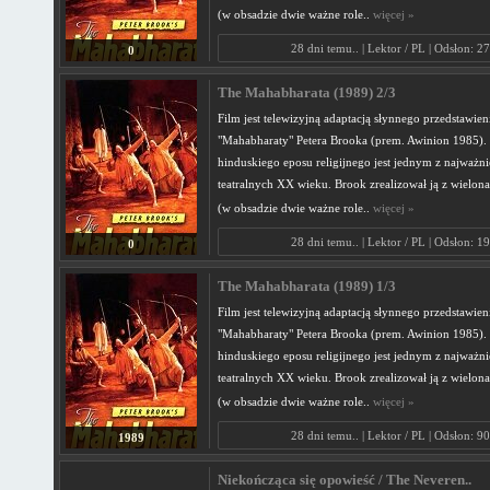
(w obsadzie dwie ważne role..
więcej »
28 dni temu.. | Lektor / PL | Odsłon: 2
0
The Mahabharata (1989) 2/3
Film jest telewizyjną adaptacją słynnego przedstawien
"Mahabharaty" Petera Brooka (prem. Awinion 1985). 
hinduskiego eposu religijnego jest jednym z najważni
teatralnych XX wieku. Brook zrealizował ją z wielon
(w obsadzie dwie ważne role..
więcej »
28 dni temu.. | Lektor / PL | Odsłon: 1
0
The Mahabharata (1989) 1/3
Film jest telewizyjną adaptacją słynnego przedstawien
"Mahabharaty" Petera Brooka (prem. Awinion 1985). 
hinduskiego eposu religijnego jest jednym z najważni
teatralnych XX wieku. Brook zrealizował ją z wielon
(w obsadzie dwie ważne role..
więcej »
28 dni temu.. | Lektor / PL | Odsłon: 9
1989
Niekończąca się opowieść / The Neveren..