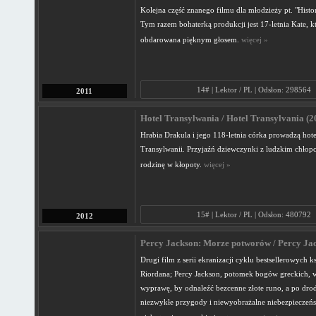
Kolejna część znanego filmu dla młodzieży pt. "Histo
Tym razem bohaterką produkcji jest 17-letnia Kate, kt
obdarowana pięknym głosem.
więcej »
14# | Lektor / PL | Odsłon: 298564
2011
Hotel Transylwania / Hotel Transylvania (20
Hrabia Drakula i jego 118-letnia córka prowadzą hot
Transylwanii. Przyjaźń dziewczynki z ludzkim chło
rodzinę w kłopoty.
więcej »
15# | Lektor / PL | Odsłon: 480792
2012
Percy Jackson: Morze potworów / Percy Jac
Drugi film z serii ekranizacji cyklu bestsellerowych k
Riordana; Percy Jackson, potomek bogów greckich, 
wyprawę, by odnaleźć bezcenne złote runo, a po drod
niezwykłe przygody i niewyobrażalne niebezpieczeńs