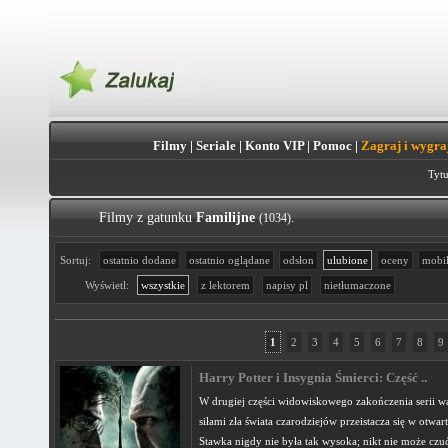
Filmy
|
Seriale
|
Konto VIP
|
Pomoc
|
Zagraj i wygra
Tytu
Filmy z gatunku
Familijne
.
(1034)
Sortuj:
ostatnio dodane
ostatnio oglądane
odsłon
ulubione
oceny
mobi
Wyświetl:
wszystkie
z lektorem
napisy pl
nietłumaczone
1
2
3
4
5
6
7
8
9
Harry Potter i Insygnia Śmierci: Część ..
W drugiej części widowiskowego zakończenia serii wa
siłami zła świata czarodziejów przeistacza się w otwar
Stawka nigdy nie była tak wysoka; nikt nie może czuć