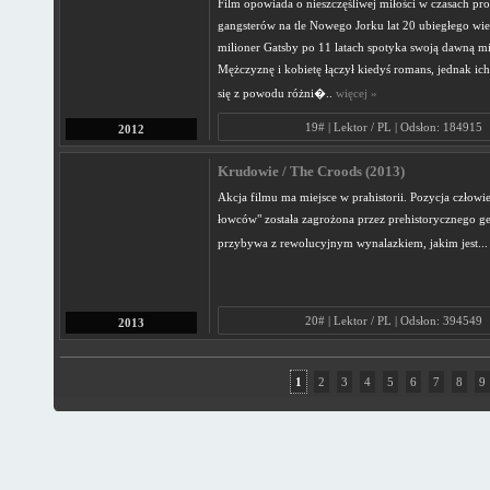
Film opowiada o nieszczęśliwej miłości w czasach proh
gangsterów na tle Nowego Jorku lat 20 ubiegłego wi
milioner Gatsby po 11 latach spotyka swoją dawną mi
Mężczyznę i kobietę łączył kiedyś romans, jednak ich
się z powodu różni�..
więcej »
19# | Lektor / PL | Odsłon: 184915
2012
Krudowie / The Croods (2013)
Akcja filmu ma miejsce w prahistorii. Pozycja człowie
łowców" została zagrożona przez prehistorycznego ge
przybywa z rewolucyjnym wynalazkiem, jakim jest...
20# | Lektor / PL | Odsłon: 394549
2013
1
2
3
4
5
6
7
8
9