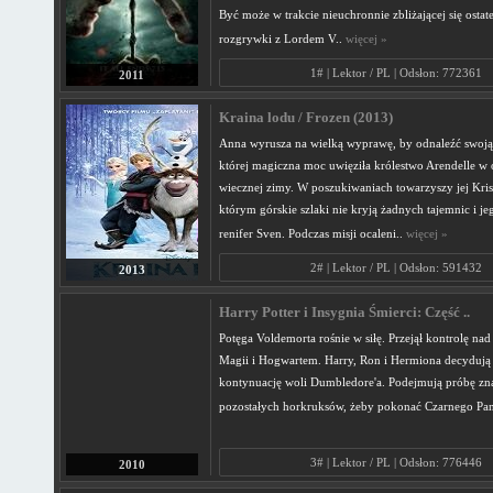
Być może w trakcie nieuchronnie zbliżającej się ostat
rozgrywki z Lordem V..
więcej »
1# | Lektor / PL | Odsłon: 772361
2011
Kraina lodu / Frozen (2013)
Anna wyrusza na wielką wyprawę, by odnaleźć swoją s
której magiczna moc uwięziła królestwo Arendelle w
wiecznej zimy. W poszukiwaniach towarzyszy jej Kris
którym górskie szlaki nie kryją żadnych tajemnic i je
renifer Sven. Podczas misji ocaleni..
więcej »
2# | Lektor / PL | Odsłon: 591432
2013
Harry Potter i Insygnia Śmierci: Część ..
Potęga Voldemorta rośnie w siłę. Przejął kontrolę na
Magii i Hogwartem. Harry, Ron i Hermiona decydują 
kontynuację woli Dumbledore'a. Podejmują próbę zna
pozostałych horkruksów, żeby pokonać Czarnego Pa
3# | Lektor / PL | Odsłon: 776446
2010