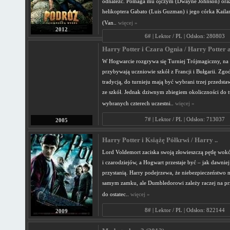
odnaleźć. Pomaga mu ojczym (Dwayne Johnson) oraz
helikoptera Gabato (Luis Guzman) i jego córka Kaila
(Van..
więcej »
2012
6# | Lektor / PL | Odsłon: 280803
Harry Potter i Czara Ognia / Harry Potter a
W Hogwarcie rozgrywa się Turniej Trójmagiczny, na 
przybywają uczniowie szkół z Francji i Bułgarii. Zgod
tradycją, do turnieju mają być wybrani trzej przedstaw
ze szkół. Jednak dziwnym zbiegiem okoliczności do tu
wybranych czterech uczestni..
więcej »
7# | Lektor / PL | Odsłon: 713037
2005
Harry Potter i Książę Półkrwi / Harry ..
Lord Voldemort zaciska swoją złowieszczą pętlę wokó
i czarodziejów, a Hogwart przestaje być – jak dawniej
przystanią. Harry podejrzewa, że niebezpieczeństwo m
samym zamku, ale Dumbledorowi zależy raczej na p
do ostatec..
więcej »
8# | Lektor / PL | Odsłon: 822144
2009