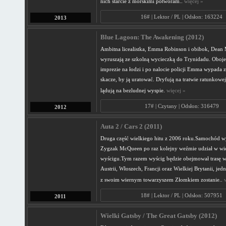
nich starcie z morskimi potworam..
więcej »
16# | Lektor / PL | Odsłon: 163224
2013
Blue Lagoon: The Awakening (2012)
Ambitna licealistka, Emma Robinson i obibok, Dean
wyruszają ze szkolną wycieczką do Trynidadu. Oboje
imprezie na łodzi i po nalocie policji Emma wypada z
skacze, by ją uratować. Dryfują na tratwie ratunkowej 
lądują na bezludnej wyspie.
więcej »
17# | Czytany | Odsłon: 316479
2012
Auta 2 / Cars 2 (2011)
Druga część wielkiego hitu z 2006 roku.Samochód 
Zygzak McQueen po raz kolejny weźmie udział w wi
wyścigu.Tym razem wyścig będzie obejmował trasę w 
Austrii, Włoszech, Francji oraz Wielkiej Brytanii, je
z swoim wiernym towarzyszem Złomkiem zostanie..
18# | Lektor / PL | Odsłon: 507951
2011
Wielki Gatsby / The Great Gatsby (2012)