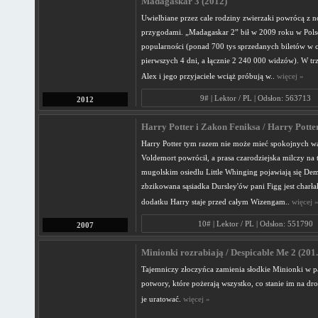
Madagaskar 3 (2012)
Uwielbiane przez cale rodziny zwierzaki powrócą z 
przygodami. „Madagaskar 2” bił w 2009 roku w Pols
popularności (ponad 700 tys sprzedanych biletów w 
pierwszych 4 dni, a łącznie 2 240 000 widzów). W trze
Alex i jego przyjaciele wciąż próbują w..
więcej »
9# | Lektor / PL | Odsłon: 563713
2012
Harry Potter i Zakon Feniksa / Harry Potter
Harry Potter tym razem nie może mieć spokojnych wa
Voldemort powrócił, a prasa czarodziejska milczy na 
mugolskim osiedlu Little Whinging pojawiają się Dem
zbzikowana sąsiadka Dursley'ów pani Figg jest charł
dodatku Harry staje przed całym Wizengam..
więcej 
10# | Lektor / PL | Odsłon: 551790
2007
Minionki rozrabiają / Despicable Me 2 (201.
Tajemniczy złoczyńca zamienia słodkie Minionki w 
potwory, które pożerają wszystko, co stanie im na dr
je uratować.
więcej »