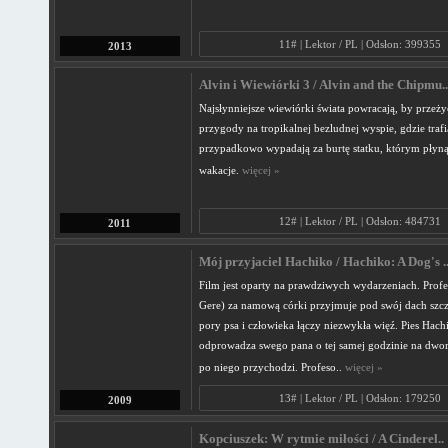
11# | Lektor / PL | Odsłon: 399355
2013
Alvin i Wiewiórki 3 / Alvin and the Chipmu..
Najsłynniejsze wiewiórki świata powracają, by przeż
przygody na tropikalnej bezludnej wyspie, gdzie trafi
przypadkowo wypadają za burtę statku, którym płyną
wakacje.
więcej »
12# | Lektor / PL | Odsłon: 484731
2011
Mój przyjaciel Hachiko / Hachiko: A Dog's .
Film jest oparty na prawdziwych wydarzeniach. Profe
Gere) za namową córki przyjmuje pod swój dach szcz
pory psa i człowieka łączy niezwykła więź. Pies Hach
odprowadza swego pana o tej samej godzinie na dworz
po niego przychodzi. Profeso..
więcej »
13# | Lektor / PL | Odsłon: 179250
2009
Kopciuszek: W rytmie miłości / A Cinderel..