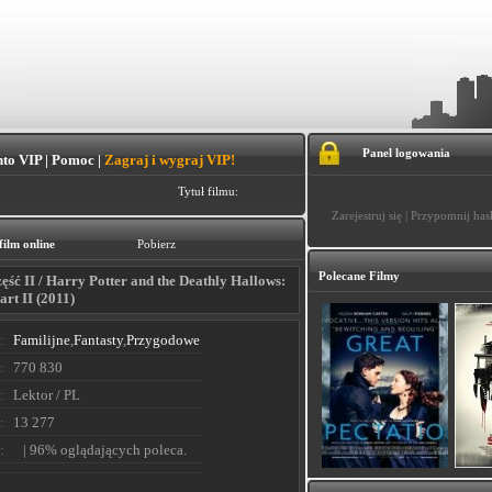
Panel logowania
to VIP
|
Pomoc
|
Zagraj i wygraj VIP!
Tytuł filmu:
Zarejestruj się
|
Przypomnij has
film online
Pobierz
Polecane Filmy
ęść II / Harry Potter and the Deathly Hallows:
art II (2011)
:
Familijne
,
Fantasty
,
Przygodowe
:
770 830
:
Lektor / PL
:
13 277
:
| 96% oglądających poleca.