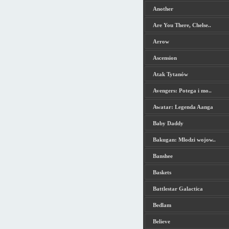
Another
Are You There, Chelse..
Arrow
Ascension
Atak Tytanów
Avengers: Potega i mo..
Awatar: Legenda Aanga
Baby Daddy
Bakugan: Mlodzi wojow..
Banshee
Baskets
Battlestar Galactica
Bedlam
Believe