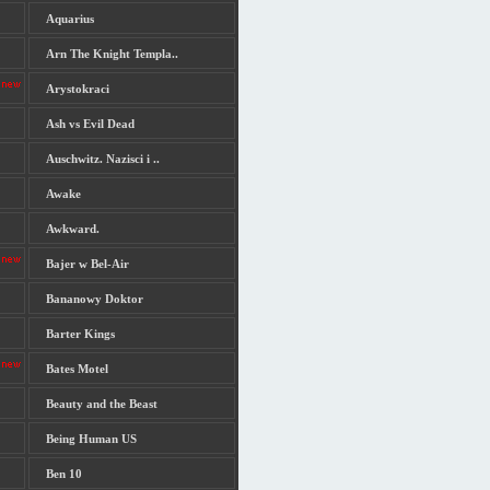
Aquarius
Arn The Knight Templa..
Arystokraci
Ash vs Evil Dead
Auschwitz. Nazisci i ..
Awake
Awkward.
Bajer w Bel-Air
Bananowy Doktor
Barter Kings
Bates Motel
Beauty and the Beast
Being Human US
Ben 10