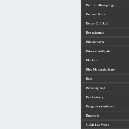
Ben 10: Obca potęga
Ben and Kate
Better Call Saul
Bez tajemnic
Bibliotekarze
Bitwa o Gallipoli
Blackout
Blue Mountain State
Boss
Breaking Bad
Brickleberry
Brygada ratunkowa
Bunheads
C.S.I: Las Vegas