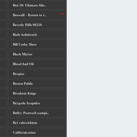
Ben 10: Ultimate Alie..
Beowulf - Return to t..
Beverly Hills 90210
Biały kołnierzyk
Bill Cosby Show
Black Mirror
Blood And Oil
Borgias
Boston Public
Breakout Kings
Brygada Acapulco
Buffy: Postrach wampi..
Być człowiekiem
Californication