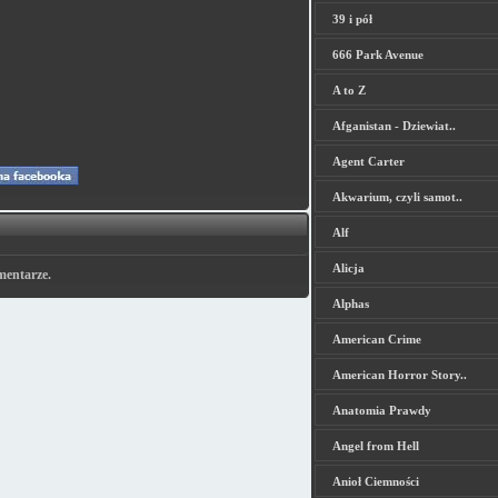
39 i pół
666 Park Avenue
A to Z
Afganistan - Dziewiat..
Agent Carter
Akwarium, czyli samot..
Alf
Alicja
mentarze.
Alphas
American Crime
American Horror Story..
Anatomia Prawdy
Angel from Hell
Anioł Ciemności