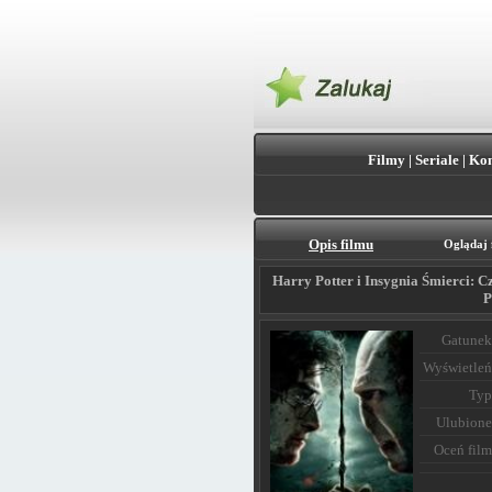
Filmy
|
Seriale
|
Kon
Opis filmu
Oglądaj 
Harry Potter i Insygnia Śmierci: Cz
P
Gatunek
Wyświetleń
Typ
Ulubione
Oceń film