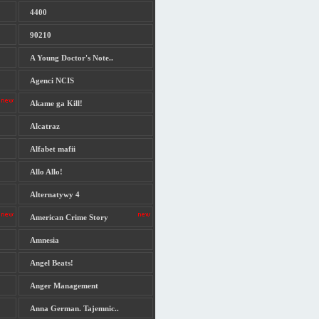
4400
90210
A Young Doctor's Note..
Agenci NCIS
Akame ga Kill!
Alcatraz
Alfabet mafii
Allo Allo!
Alternatywy 4
American Crime Story
Amnesia
Angel Beats!
Anger Management
Anna German. Tajemnic..