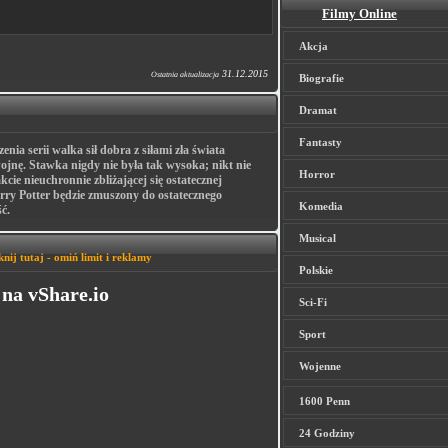
Filmy Online
Akcja
31.12.2015
Ostatnia aktualizacja
Biografie
Dramat
Fantasty
ia serii walka sił dobra z siłami zła świata
wojnę. Stawka nigdy nie była tak wysoka; nikt nie
Horror
cie nieuchronnie zbliżającej się ostatecznej
ry Potter będzie zmuszony do ostatecznego
Komedia
ć.
Musical
knij tutaj - omiń limit i reklamy
Polskie
na vShare.io
Sci-Fi
Sport
Wojenne
1600 Penn
24 Godziny