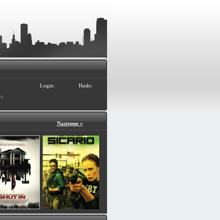
Login:
Hasło:
ło
Następne »