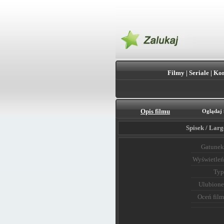
Filmy
|
Seriale
|
Kon
Opis filmu
Oglądaj 
Spisek / Lar
Gatunek
Wyświetleń
Typ
Ulubione
Oceń film