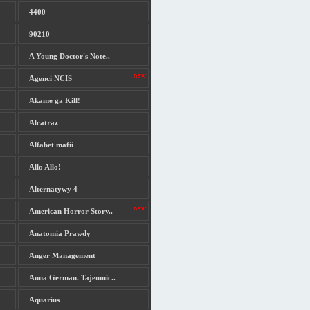
4400
90210
A Young Doctor's Note..
Agenci NCIS
Akame ga Kill!
Alcatraz
Alfabet mafii
Allo Allo!
Alternatywy 4
American Horror Story..
Anatomia Prawdy
Anger Management
Anna German. Tajemnic..
Aquarius