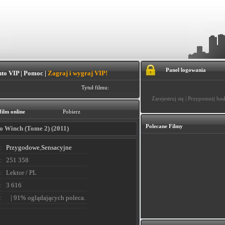
Panel logowania
to VIP
|
Pomoc
|
Zagraj i wygraj VIP!
Tytuł filmu:
Zarejestruj się
|
Przypomnij has
film online
Pobierz
Polecane Filmy
go Winch (Tome 2) (2011)
:
Przygodowe
,
Sensacyjne
:
251 358
:
Lektor / PL
:
3 616
:
| 91% oglądających poleca.