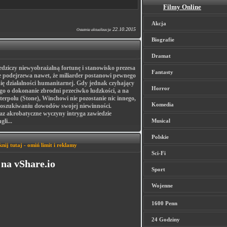
Filmy Online
Akcja
22.10.2015
Ostatnia aktualizacja
Biografie
Dramat
iedziczy niewyobrażalną fortunę i stanowisko prezesa
Fantasty
 podejrzewa nawet, że miliarder postanowi pewnego
się działalności humanitarnej. Gdy jednak czyhający
Horror
go o dokonanie zbrodni przeciwko ludzkości, a na
terpolu (Stone), Winchowi nie pozostanie nic innego,
Komedia
 poszukiwaniu dowodów swojej niewinności.
raz akrobatyczne wyczyny intryga zawiedzie
li...
Musical
Polskie
knij tutaj - omiń limit i reklamy
Sci-Fi
na vShare.io
Sport
Wojenne
1600 Penn
24 Godziny