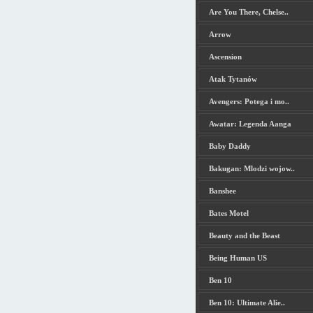
Are You There, Chelse..
Arrow
Ascension
Atak Tytanów
Avengers: Potega i mo..
Awatar: Legenda Aanga
Baby Daddy
Bakugan: Mlodzi wojow..
Banshee
Bates Motel
Beauty and the Beast
Being Human US
Ben 10
Ben 10: Ultimate Alie..