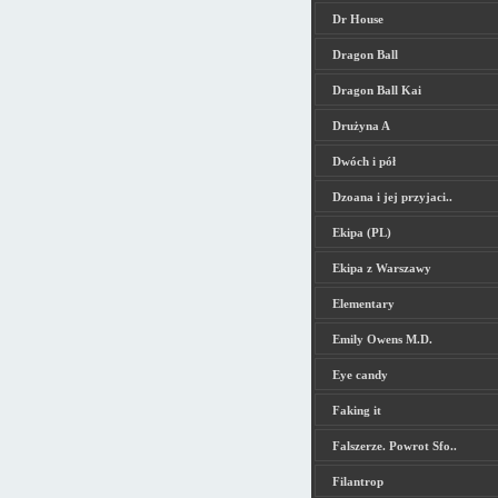
Dr House
Dragon Ball
Dragon Ball Kai
Drużyna A
Dwóch i pół
Dzoana i jej przyjaci..
Ekipa (PL)
Ekipa z Warszawy
Elementary
Emily Owens M.D.
Eye candy
Faking it
Falszerze. Powrot Sfo..
Filantrop