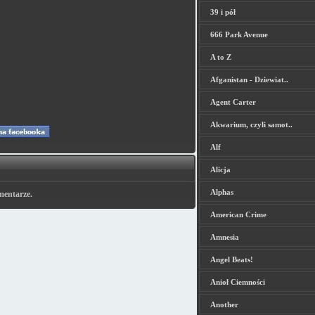
39 i pół
666 Park Avenue
A to Z
Afganistan - Dziewiat..
Agent Carter
Akwarium, czyli samot..
Alf
Alicja
Alphas
mentarze.
American Crime
Amnesia
Angel Beats!
Anioł Ciemności
Another