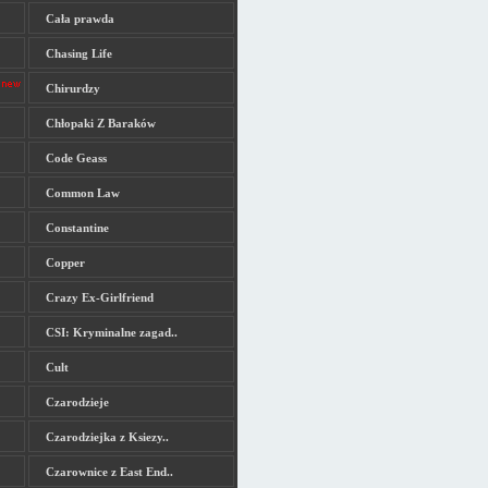
Cała prawda
Chasing Life
Chirurdzy
Chłopaki Z Baraków
Code Geass
Common Law
Constantine
Copper
Crazy Ex-Girlfriend
CSI: Kryminalne zagad..
Cult
Czarodzieje
Czarodziejka z Ksiezy..
Czarownice z East End..