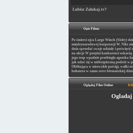
Lubisz Zalukaj.tv?
Opis Filmu
Po śmierci ojca Largo Winch (Sisley) dz
międzynarodowej korporacji W. Nikt nie
dnia sprzedać swoje udziały i poświęcić 
na akcje W potężni konkurenci oskarżą 
jego trop wpadnie przebiegła agentka In
jak udać się w niebezpieczną podróż w
Obfitująca w niezwykłe pościgi, walki o
bohatera w samo serce birmańskiej dżung
Oglądaj Film Online
Kli
Ogladaj 