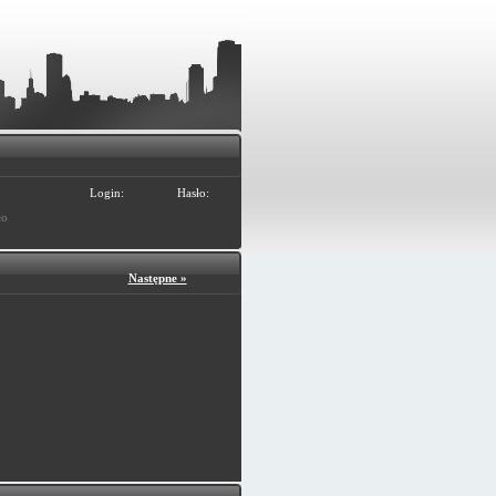
Login:
Hasło:
ło
Następne »