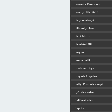
Beowulf - Return to t..
Beverly Hills 90210
Biały kołnierzyk
Bill Cosby Show
Black Mirror
Blood And Oil
Borgias
Boston Public
Breakout Kings
Brygada Acapulco
Buffy: Postrach wampi..
Być człowiekiem
Californication
Caprica