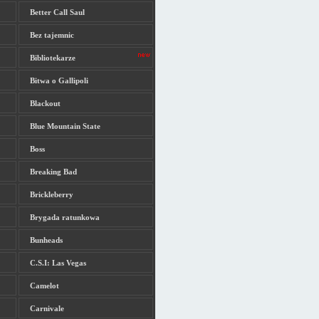
Better Call Saul
Bez tajemnic
Bibliotekarze
Bitwa o Gallipoli
Blackout
Blue Mountain State
Boss
Breaking Bad
Brickleberry
Brygada ratunkowa
Bunheads
C.S.I: Las Vegas
Camelot
Carnivale