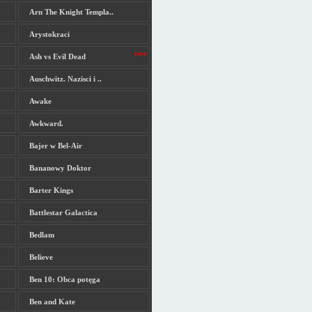
Arn The Knight Templa..
Arystokraci
Ash vs Evil Dead
Auschwitz. Nazisci i ..
Awake
Awkward.
Bajer w Bel-Air
Bananowy Doktor
Barter Kings
Battlestar Galactica
Bedlam
Believe
Ben 10: Obca potęga
Ben and Kate