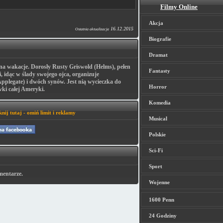
Filmy Online
Akcja
16.12.2015
Ostatnia aktualizacja
Biografie
Dramat
a wakacje. Dorosły Rusty Griswold (Helms), pełen
Fantasty
i, idąc w ślady swojego ojca, organizuje
pplegate) i dwóch synów. Jest nią wycieczka do
Horror
ki całej Ameryki.
Komedia
knij tutaj - omiń limit i reklamy
Musical
Polskie
Sci-Fi
Sport
mentarze.
Wojenne
1600 Penn
24 Godziny