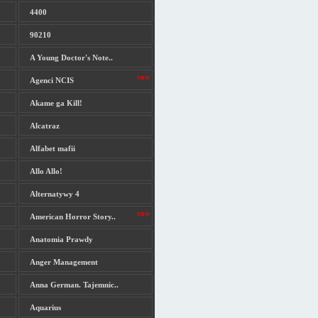
4400
90210
A Young Doctor's Note..
Agenci NCIS
Akame ga Kill!
Alcatraz
Alfabet mafii
Allo Allo!
Alternatywy 4
American Horror Story..
Anatomia Prawdy
Anger Management
Anna German. Tajemnic..
Aquarius