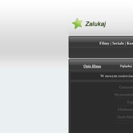
Filmy
|
Seriale
|
Kon
Opis filmu
Oglądaj 
W nowym zwierciadl
Gatunek
Wyświetleń
Typ
Ulubione
Oceń film