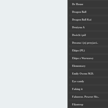
Dr House
Dragon Ball
Dragon Ball Kai
Drużyna A
Dwóch i pół
Dzoana i jej przyjaci..
Ekipa (PL)
Ekipa z Warszawy
Elementary
Emily Owens M.D.
Eye candy
Faking it
Falszerze. Powrot Sfo..
Filantrop