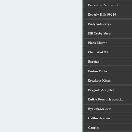
Beowulf - Return to t..
Beverly Hills 90210
Biały kołnierzyk
Bill Cosby Show
Black Mirror
Blood And Oil
Borgias
Boston Public
Breakout Kings
Brygada Acapulco
Buffy: Postrach wampi..
Być człowiekiem
Californication
Caprica