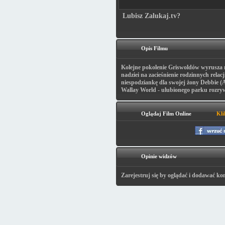
Lubisz Zalukaj.tv?
Opis Filmu
Kolejne pokolenie Griswoldów wyrusza n
nadziei na zacieśnienie rodzinnych relacj
niespodziankę dla swojej żony Debbie (A
Wallay World - ulubionego parku rozryw
Oglądaj Film Online
Kli
Opinie widzów
Zarejestruj się by oglądać i dodawać ko