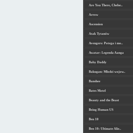
Are You There, Chelse..
Arrow
Ascension
Atak Tytanów
Avengers: Potega i mo..
Awatar: Legenda Aanga
Baby Daddy
Bakugan: Mlodzi wojow..
Banshee
Bates Motel
Beauty and the Beast
Being Human US
Ben 10
Ben 10: Ultimate Alie..