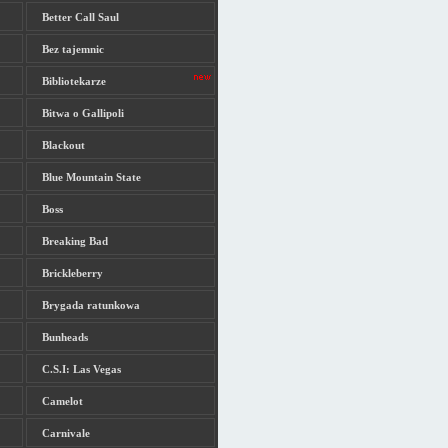
Better Call Saul
Bez tajemnic
Bibliotekarze
Bitwa o Gallipoli
Blackout
Blue Mountain State
Boss
Breaking Bad
Brickleberry
Brygada ratunkowa
Bunheads
C.S.I: Las Vegas
Camelot
Carnivale