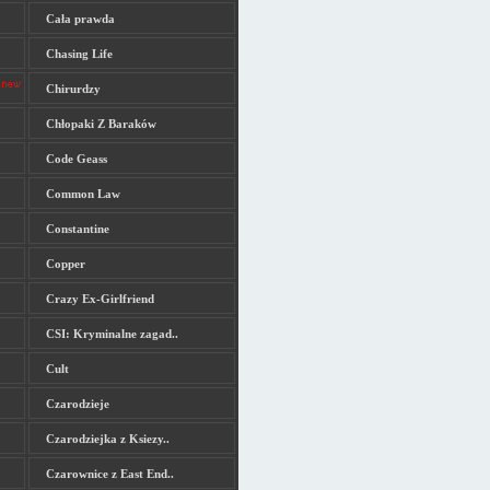
Cała prawda
Chasing Life
Chirurdzy
Chłopaki Z Baraków
Code Geass
Common Law
Constantine
Copper
Crazy Ex-Girlfriend
CSI: Kryminalne zagad..
Cult
Czarodzieje
Czarodziejka z Ksiezy..
Czarownice z East End..