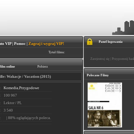
Panel logowania
to VIP
|
Pomoc
|
Zagraj i wygraj VIP!
Tytuł filmu:
Zarejestruj się
|
Przypomnij has
film online
Pobierz
Polecane Filmy
e: Wakacje / Vacation (2015)
:
Komedia
,
Przygodowe
:
100 967
:
Lektor / PL
:
3 540
:
| 88% oglądających poleca.