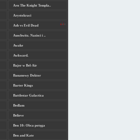
Arn The Knight Templa..
Arystokraci
Ash vs Evil Dead
Auschwitz. Nazisci i ..
Awake
Awkward.
Bajer w Bel-Air
Bananowy Doktor
Barter Kings
Battlestar Galactica
Bedlam
Believe
Ben 10: Obca potęga
Ben and Kate