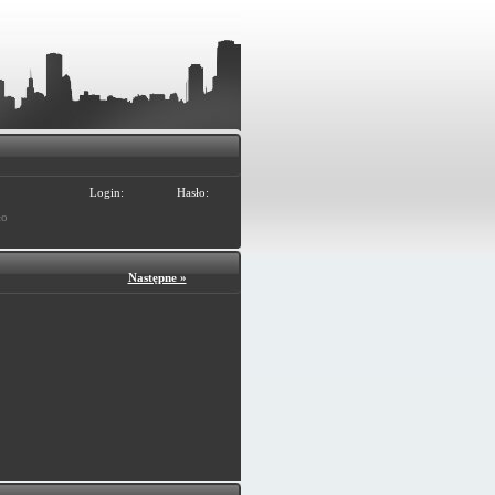
Login:
Hasło:
ło
Następne »