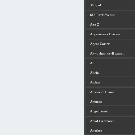
39 i pół
666 Park Avenue
A to Z
Afganistan - Dziewiat..
Agent Carter
Akwarium, czyli samot..
Alf
Alicja
Alphas
American Crime
Amnesia
Angel Beats!
Anioł Ciemności
Another