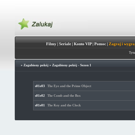
Filmy
|
Seriale
|
Konto VIP
|
Pomoc
|
Zagraj i wygra
Tytu
»
Zagubiony pokój
»
Zagubiony pokój - Sezon 1
s01e03
The Eye and the Prime Object
s01e02
The Comb and the Box
s01e01
The Key and the Clock