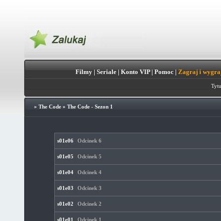
Filmy
|
Seriale
|
Konto VIP
|
Pomoc
|
Zagraj i wygra
Tytu
»
The Code
»
The Code - Sezon 1
s01e06
Odcinek 6
s01e05
Odcinek 5
s01e04
Odcinek 4
s01e03
Odcinek 3
s01e02
Odcinek 2
s01e01
Odcinek 1