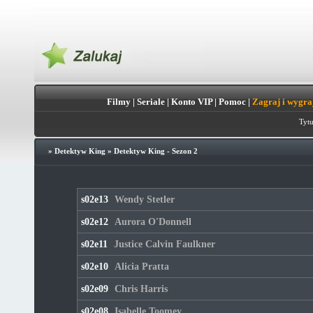
Filmy
|
Seriale
|
Konto VIP
|
Pomoc
|
Zagraj i wygra
Tytu
»
Detektyw King
»
Detektyw King - Sezon 2
s02e13
Wendy Stetler
s02e12
Aurora O'Donnell
s02e11
Justice Calvin Faulkner
s02e10
Alicia Pratta
s02e09
Chris Harris
s02e08
Isabelle Toomey