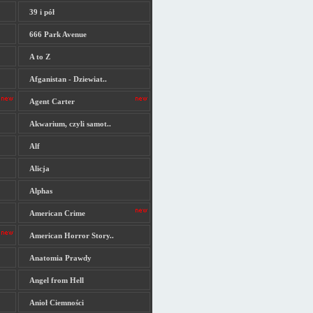
39 i pół
666 Park Avenue
A to Z
Afganistan - Dziewiat..
Agent Carter
Akwarium, czyli samot..
Alf
Alicja
Alphas
American Crime
American Horror Story..
Anatomia Prawdy
Angel from Hell
Anioł Ciemności