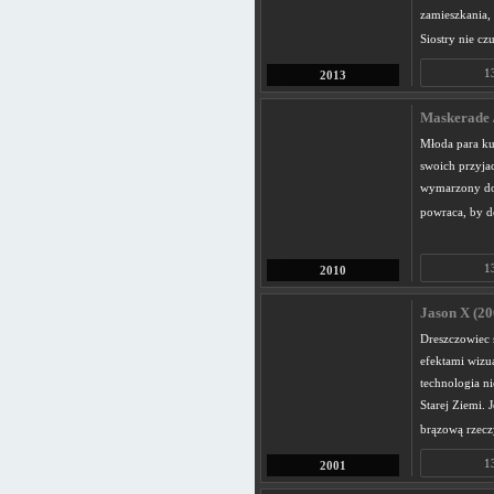
zamieszkania, 
Siostry nie czu
1
2013
Maskerade 
Młoda para ku
swoich przyja
wymarzony dom
powraca, by 
1
2010
Jason X (20
Dreszczowiec 
efektami wizua
technologia ni
Starej Ziemi. 
brązową rzecz
1
2001