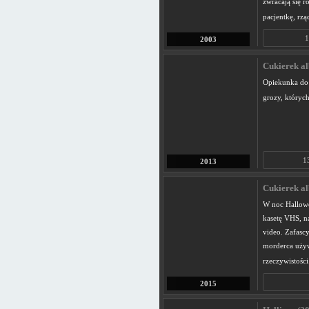
zwracają się r
pacjentkę, rzą
1
2003
Cukierek alb
Opiekunka do 
grozy, któryc
1
2013
Cukierek alb
W noc Hallowe
kasetę VHS, na
video. Zafasc
morderca używa
rzeczywistości
2015