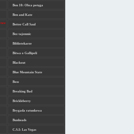
Ben 10: Obca potęga
Ben and Kate
Better Call Saul
Bez tajemnic
Bibliotekarze
Bitwa o Gallipoli
Blackout
Blue Mountain State
Boss
Breaking Bad
Brickleberry
Brygada ratunkowa
Bunheads
C.S.I: Las Vegas