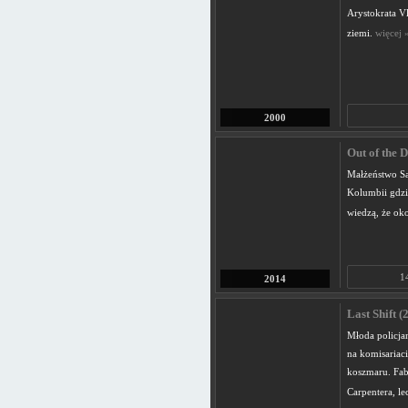
Arystokrata V
ziemi.
więcej 
2000
Out of the 
Małżeństwo Sar
Kolumbii gdzie
wiedzą, że oko
1
2014
Last Shift (
Młoda policja
na komisariac
koszmaru. Fab
Carpentera, l