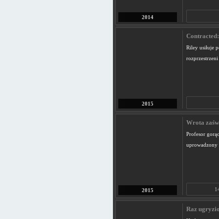
2014
Contracted:
Riley usiłuje
rozprzestrzeni
2015
Wrota zaświ
Profesor gorą
uprowadzony 
1
2015
Raz ugryzio