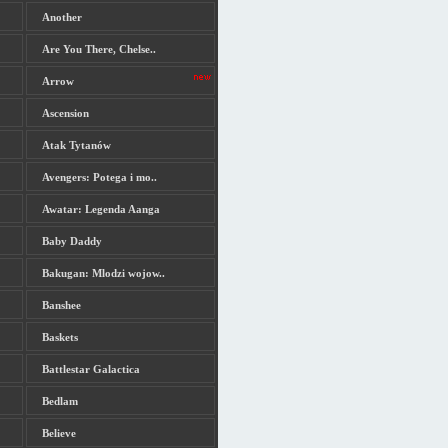
Another
Are You There, Chelse..
Arrow
Ascension
Atak Tytanów
Avengers: Potega i mo..
Awatar: Legenda Aanga
Baby Daddy
Bakugan: Mlodzi wojow..
Banshee
Baskets
Battlestar Galactica
Bedlam
Believe