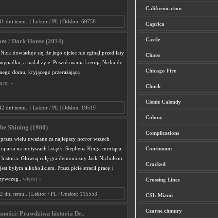
Californication
41 dni temu.. | Lektor / PL | Odsłon: 69758
Caprica
Castle
m / Dark House (2014)
ick dowiaduje się, że jego ojciec nie zginął przed laty
Chaos
wypadku, a nadal żyje. Poszukiwania kierują Nicka do
Chicago Fire
nnego domu, kryjącego przerażającą
ęcej »
Chuck
Cienie Calendy
42 dni temu.. | Lektor / PL | Odsłon: 19519
Colony
The Shining (1980)
Complications
t przez wielu uważane za najlepszy horror wszech
to oparta na motywach książki Stephena Kinga mrożąca
Continuum
 historia. Główną rolę gra demoniczny Jack Nicholson.
Cracked
jest byłym alkoholikiem. Przez picie stracił pracę i
orywczeg..
więcej »
Crossing Lines
2 dni temu.. | Lektor / PL | Odsłon: 115553
CSI: Miami
Czarne chmury
ności: Prawdziwa historia Dr..