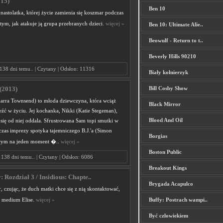
015)
Ben 10
 nastolatka, której życie zamienia się koszmar podczas
ym, jak atakuje ją grupa przebranych dzieci.
więcej »
Ben 10: Ultimate Alie..
Beowulf - Return to t..
Beverly Hills 90210
138 dni temu.. | Czytany | Odsłon: 11316
Biały kołnierzyk
Bill Cosby Show
(2013)
arra Townsend) to młoda dziewczyna, która wciąż
Black Mirror
leźć w życiu. Jej kochanka, Nikki (Katie Stegeman),
Blood And Oil
 się od niej oddala. Sfrustrowana Sam topi smutki w
czas imprezy spotyka tajemniczego B.J.'a (Simon
Borgias
tórym na jeden moment �..
więcej »
Boston Public
138 dni temu.. | Czytany | Odsłon: 6086
Breakout Kings
 Rozdział 3 / Insidious: Chapte..
Brygada Acapulco
 czując, że duch matki chce się z nią skontaktować,
 medium Elise.
więcej »
Buffy: Postrach wampi..
Być człowiekiem