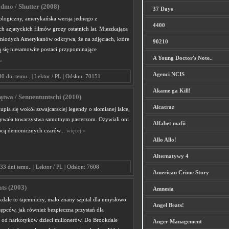
idmo / Shutter (2008)
37 Days
hologiczny, amerykańska wersja jednego z
4400
ch azjatyckich filmów grozy ostatnich lat. Mieszkająca
młodych Amerykanów odkrywa, że na zdjęciach, które
90210
ą się niesamowite postaci przypominające
A Young Doctor's Note..
»
Agenci NCIS
30 dni temu.. | Lektor / PL | Odsłon: 70151
Akame ga Kill!
ątwa / Sennentuntschi (2010)
Alcatraz
upia się wokół szwajcarskiej legendy o słomianej lalce,
ywała towarzystwa samotnym pasterzom. Ożywiali oni
Alfabet mafii
cą demonicznych czarów...
więcej »
Allo Allo!
Alternatywy 4
33 dni temu.. | Lektor / PL | Odsłon: 7608
American Crime Story
ats (2003)
Amnesia
dale to tajemniczy, mało znany szpital dla umysłowo
Angel Beats!
ępców, jak również bezpieczna przystań dla
 od narkotyków dzieci milionerów. Do Brookdale
Anger Management