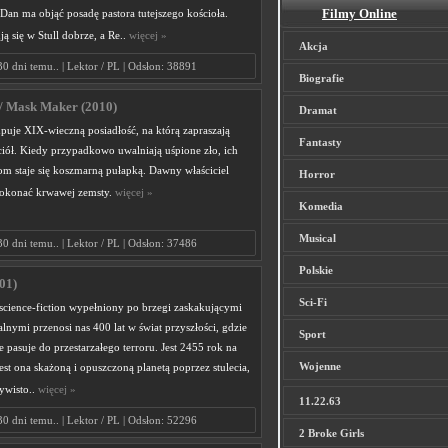
Filmy Online
Dan ma objąć posadę pastora tutejszego kościoła.
ją się w Stull dobrze, a Re..
więcej »
Akcja
30 dni temu.. | Lektor / PL | Odsłon: 38891
Biografie
/ Mask Maker (2010)
Dramat
puje XIX-wieczną posiadłość, na którą zapraszają
Fantasty
ciół. Kiedy przypadkowo uwalniają uśpione zło, ich
 staje się koszmarną pułapką. Dawny właściciel
Horror
dokonać krwawej zemsty.
więcej »
Komedia
Musical
30 dni temu.. | Lektor / PL | Odsłon: 37486
Polskie
01)
Sci-Fi
science-fiction wypełniony po brzegi zaskakującymi
lnymi przenosi nas 400 lat w świat przyszłości, gdzie
Sport
e pasuje do przestarzałego terroru. Jest 2455 rok na
Wojenne
Jest ona skażoną i opuszczoną planetą poprzez stulecia,
ywisto..
więcej »
11.22.63
30 dni temu.. | Lektor / PL | Odsłon: 52296
2 Broke Girls