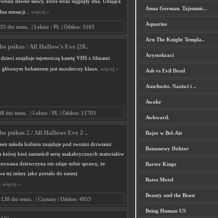
ównież dawne sławy, które teraz sięgnęły dna. Udająca
Anna German. Tajemnic..
dna sensacji ..
więcej »
Aquarius
33 dni temu.. | Lektor / PL | Odsłon: 5163
Arn The Knight Templa..
o psikus / All Hallow's Eve (20..
Arystokraci
dzieci znajduje tajemniczą kasetę VHS z filmami
h głównym bohaterem jest morderczy klaun.
więcej »
Ash vs Evil Dead
Auschwitz. Nazisci i ..
Awake
38 dni temu.. | Lektor / PL | Odsłon: 11703
Awkward.
o psikus 2 / All Hallows Eve 2 ..
Bajer w Bel-Air
en młoda kobieta znajduje pod swoimi drzwiami
Bananowy Doktor
 której ktoś zamieścił serię makabrycznych materiałów
ynowana dziewczyna nie zdaje sobie sprawy, że
Barter Kings
 tej taśmy jako portalu do naszej
Bates Motel
.
więcej »
Beauty and the Beast
138 dni temu.. | Czytany | Odsłon: 4953
Being Human US