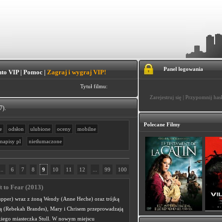
Panel logowania
to VIP
|
Pomoc
|
Zagraj i wygraj VIP!
Tytuł filmu:
Zarejestruj się
|
Przypomnij has
.
7)
Polecane Filmy
e
odsłon
ulubione
oceny
mobilne
napisy pl
nietłumaczone
...
6
7
8
9
10
11
12
...
99
100
t to Fear (2013)
pper) wraz z żoną Wendy (Anne Heche) oraz trójką
cą (Rebekah Brandes), Mary i Chrisem przeprowadzają
lkiego miasteczka Stull. W nowym miejscu