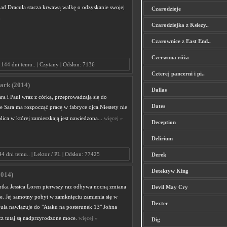
lad Dracula stacza krwawą walkę o odzyskanie swojej
Czarodzieje
»
Czarodziejka z Ksiezy..
Czarownice z East End..
Czerwona róża
144 dni temu.. | Czytany | Odsłon: 7136
Czterej pancerni i pi..
Dark (2014)
Dallas
a i Paul wraz z córką, przeprowadzają się do
Dates
 Sara ma rozpocząć pracę w fabryce ojca.Niestety nie
lica w której zamieszkają jest nawiedzona...
więcej »
Deception
Delirium
44 dni temu.. | Lektor / PL | Odsłon: 77425
Derek
Detektyw King
2014)
ntka Jessica Loren pierwszy raz odbywa nocną zmiana
Devil May Cry
ie. Jej samotny pobyt w zamknięciu zamienia się w
Dexter
uła nawiązuje do "Ataku na posterunek 13" Johna
ecz tutaj są nadprzyrodzone moce.
więcej »
Dig