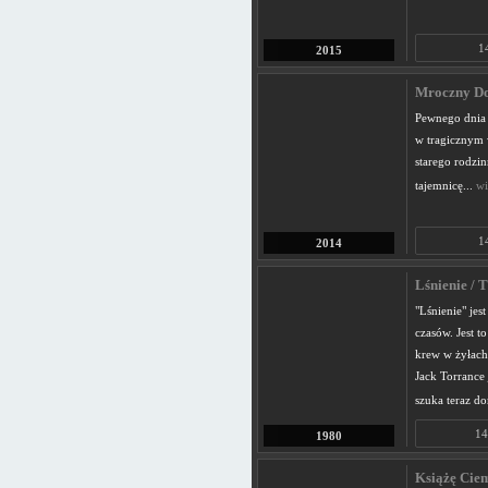
1
2015
Mroczny Do
Pewnego dnia N
w tragicznym 
starego rodzi
tajemnicę...
wi
1
2014
Lśnienie / 
"Lśnienie" jes
czasów. Jest 
krew w żyłach
Jack Torrance 
szuka teraz d
14
1980
Książę Ciem