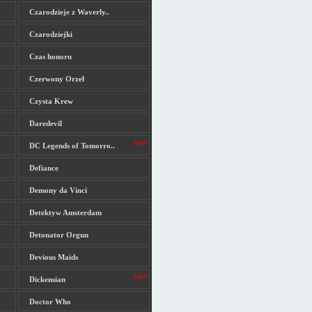
Czarodzieje z Waverly..
Czarodziejki
Czas honoru
Czerwony Orzeł
Czysta Krew
Daredevil
DC Legends of Tomorro..
Defiance
Demony da Vinci
Detektyw Amsterdam
Detonator Orgun
Devious Maids
Dickensian
Doctor Who