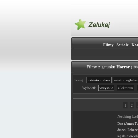
Filmy
|
Seriale
|
Kon
Filmy z gatunku
Horror
(198
Sortuj:
ostatnio dodane
ostatnio oglądan
Wyświetl:
wszystkie
z lektorem
1
2
Nothing Lef
Dan (James Tu
dzieci, Rebec
się do niewie