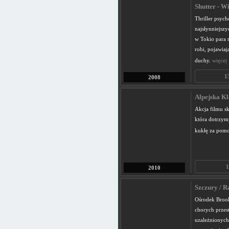
Shutter - W
Thriller psyc
najsłynniejszy
w Tokio para 
robi, pojawiaj
duchy.
więcej 
1
2008
Alpejska Kl
Akcja filmu sk
która dotrzym
kukłę za pomo
1
2010
Szczury / R
Ośrodek Brook
chorych przest
uzależnionych