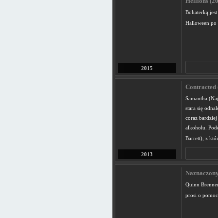
Hellions (2
Bohaterką jest
Halloween po t
2015
Contracted 
Samantha (Naj
stara się odna
coraz bardziej
alkoholu. Pod
Barrett), z k
2013
Naznaczony:
Quinn Brenner,
prosi o pomoc