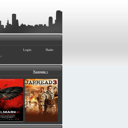
Login:
Hasło:
ło
Następne »