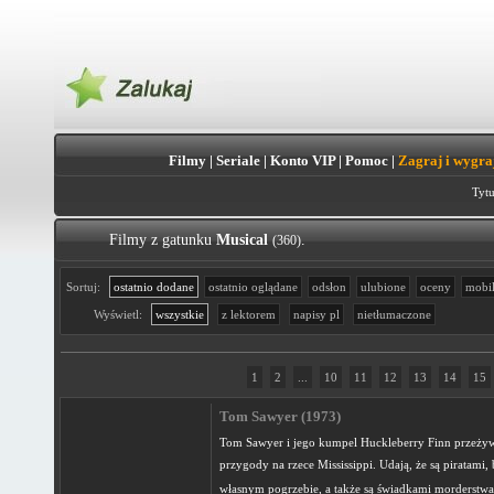
Filmy
|
Seriale
|
Konto VIP
|
Pomoc
|
Zagraj i wygra
Tytu
Filmy z gatunku
Musical
.
(360)
Sortuj:
ostatnio dodane
ostatnio oglądane
odsłon
ulubione
oceny
mobi
Wyświetl:
wszystkie
z lektorem
napisy pl
nietłumaczone
1
2
...
10
11
12
13
14
15
Tom Sawyer (1973)
Tom Sawyer i jego kumpel Huckleberry Finn przeżyw
przygody na rzece Mississippi. Udają, że są piratami, 
własnym pogrzebie, a także są świadkami morderstwa