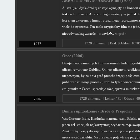
ABBA: The Movie / ABBA: Film (1977)
Australijski dysk-dżokej zostaje wynajęty na koncer
trakcie tournee po Australii. Jego występy są jednak b
jest złym aktorem, a humor przez niego reprezentow
wiele do życzenia. Ten mało oryginalny film ma jedn
niepodważalną wartość - muzyk�..
więcej »
1728 dni temu.. | Brak | Odsłon: 1078
1977
Once (2006)
Dwoje nieco samotnych i opuszczonych ludzi, zagub
ulicach gwarnego Dublina. On jest ulicznym grajkiem
niepewnym, by za dnia grać przechodzącej pośpieszn
publiczności swoje piosenki; robi to tylko wieczorami
emigrantką z Czech, sprzedaje róże, sprząta mieszkan
1728 dni temu.. | Lektor / PL | Odsłon: 4
2006
Duma i uprzedzenie / Bride & Prejudice ..
Współczesne Indie. Hinduska matrona, pani Bakshi, 
jeden cel- chce jak najkorzystniej wydać za mąż swoje
Znakomitą okazją do zapolowania na zięciów jest zbli
uroczystość zaślubin. Na przyjęciu pojawią się przyb