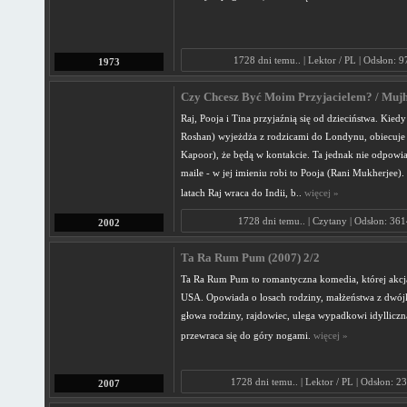
1728 dni temu.. | Lektor / PL | Odsłon: 
1973
Czy Chcesz Być Moim Przyjacielem? / Mujh
Raj, Pooja i Tina przyjaźnią się od dzieciństwa. Kiedy
Roshan) wyjeżdża z rodzicami do Londynu, obiecuje 
Kapoor), że będą w kontakcie. Ta jednak nie odpowia
maile - w jej imieniu robi to Pooja (Rani Mukherjee).
latach Raj wraca do Indii, b..
więcej »
1728 dni temu.. | Czytany | Odsłon: 36
2002
Ta Ra Rum Pum (2007) 2/2
Ta Ra Rum Pum to romantyczna komedia, której akcja
USA. Opowiada o losach rodziny, małżeństwa z dwójk
głowa rodziny, rajdowiec, ulega wypadkowi idylliczn
przewraca się do góry nogami.
więcej »
1728 dni temu.. | Lektor / PL | Odsłon: 2
2007