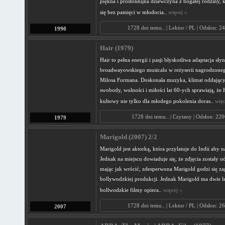
piękna i prostolinijna dziewczyna z bogatej rodziny, 
się bez pamięci w młodocia..
więcej »
1728 dni temu.. | Lektor / PL | Odsłon: 2
1990
Hair (1979)
Hair to pełna energii i pasji błyskotliwa adaptacja sły
broadwayowskiego musicalu w reżyserii nagrodzone
Milosa Formana. Doskonała muzyka, klimat oddając
swobody, wolności i miłości lat 60-ych sprawiają, że H
kultowy nie tylko dla młodego pokolenia doras..
więc
1728 dni temu.. | Czytany | Odsłon: 22
1979
Marigold (2007) 2/2
Marigold jest aktorką, która przylatuje do Indii aby n
Jednak na miejscu dowiaduje się, że zdjęcia zostały 
mając jak wrócić, zdesperwona Marigold godzi się z
bollywodzkiej produkcji. Jednak Marigold ma dwie l
bollwodzkie filmy opiera..
więcej »
1728 dni temu.. | Lektor / PL | Odsłon: 2
2007