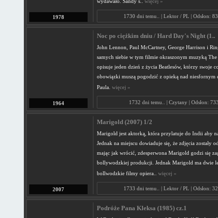
wydawało. Sandy s..
więcej »
1730 dni temu.. | Lektor / PL | Odsłon: 8
1978
Noc po ciężkim dniu / Hard Day's Night (1..
John Lennon, Paul McCartney, George Harrison i Ring
samych siebie w tym filmie okraszonym muzyką The 
opisuje jeden dzień z życia Beatlesów, którzy swoje c
obowiązki muszą pogodzić z opieką nad niesfornym 
Paula.
więcej »
1732 dni temu.. | Czytany | Odsłon: 73
1964
Marigold (2007) 1/2
Marigold jest aktorką, która przylatuje do Indii aby n
Jednak na miejscu dowiaduje się, że zdjęcia zostały 
mając jak wrócić, zdesperwona Marigold godzi się z
bollywodzkiej produkcji. Jednak Marigold ma dwie l
bollwodzkie filmy opiera..
więcej »
1733 dni temu.. | Lektor / PL | Odsłon: 3
2007
Podróże Pana Kleksa (1985) cz.1