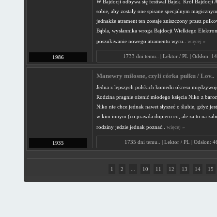
W Bajdocji odbywa się festiwal Bajek. Król Bajdocji 
sobie, aby zostały one spisane specjalnym magiczny
jednakże atrament ten zostaje zniszczony przez pułk
Bąbla, wysłannika wroga Bajdocji Wielkiego Elektron
poszukiwanie nowego atramentu wyru..
więcej »
1733 dni temu.. | Lektor / PL | Odsłon: 1
1986
Manewry miłosne, czyli córka pułku / Lov..
Jedna z lepszych polskich komedii okresu międzywo
Rodzina pragnie ożenić młodego księcia Niko z bar
Niko nie chce jednak nawet słyszeć o ślubie, gdyż jes
w kim innym (co prawda dopiero co, ale za to na zab
rodziny jedzie jednak poznać..
więcej »
1735 dni temu.. | Lektor / PL | Odsłon: 
1935
1
2
...
10
11
12
13
14
15