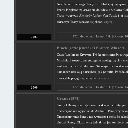
Nastolatka z nadwagą Tracy Turnblad i jej najlepsza p
Penny Pingleton zgłaszają się do udziału w Corny Col
Tracy wygrywa. Ale kiedy Amber Von Tussle i jej ma
zniszczyć Tracy zaczyna się chaos.
więcej »
1728 dni temu.. | Lektor / PL | Odsłon: 4
2007
Bracie, gdzie jesteś? / O Brother, Where A..
Czasy Wielkiego Kryzysu. Trójka uciekinierów z wię
Mississippi rozpoczyna przygodę swojego życia - ch
wolność i wrócić do domów. Nie mając nic do stracen
kajdanach uciekają najszybciej jak potrafią. Podróż ok
niezwykłą przygodą pełną ba..
więcej »
1728 dni temu.. | Lektor / PL | Odsłon: 1
2000
Grease (1978)
Sandy i Danny spędzają razem wakacje na plaży, pod
dziewczyna ma wyjechać do Australii. Para przyrzeka 
Niespodziewanie Sandy nie wyjeżdża i trafia do szkoły
chodzi Danny. Okazuje się jednak, że jest on nieco inny