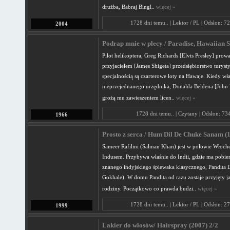
drużba, Babraj Bingl..
więcej »
1728 dni temu.. | Lektor / PL | Odsłon: 7
2004
Podrap mnie w plecy / Paradise, Hawaiian St
Pilot helikoptera, Greg Richards [Elvis Presley] prow
przyjacielem [James Shigeta] przedsiębiorstwo turyst
specjalnością są czarterowe loty na Hawaje. Kiedy wł
nieprzejednanego urzędnika, Donalda Beldena [John 
grożą mu zawieszeniem licen..
więcej »
1728 dni temu.. | Czytany | Odsłon: 73
1966
Prosto z serca / Hum Dil De Chuke Sanam (1
Sameer Rafilini (Salman Khan) jest w połowie Włoch
Indusem. Przybywa właśnie do Indii, gdzie ma pobier
znanego indyjskiego śpiewaka klasycznego, Pandita 
Gokhale). W domu Pandita od razu zostaje przyjęty j
rodziny. Początkowo co prawda budzi..
więcej »
1728 dni temu.. | Lektor / PL | Odsłon: 2
1999
Lakier do włosów/ Hairspray (2007) 2/2