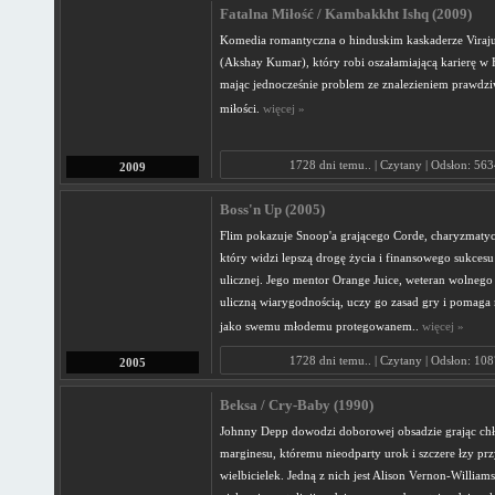
Fatalna Miłość / Kambakkht Ishq (2009)
Komedia romantyczna o hinduskim kaskaderze Viraju
(Akshay Kumar), który robi oszałamiającą karierę w
mając jednocześnie problem ze znalezieniem prawdzi
miłości.
więcej »
1728 dni temu.. | Czytany | Odsłon: 56
2009
Boss'n Up (2005)
Flim pokazuje Snoop'a grającego Corde, charyzmatyc
który widzi lepszą drogę życia i finansowego sukcesu
ulicznej. Jego mentor Orange Juice, weteran wolnego 
uliczną wiarygodnością, uczy go zasad gry i pomaga 
jako swemu młodemu protegowanem..
więcej »
1728 dni temu.. | Czytany | Odsłon: 10
2005
Beksa / Cry-Baby (1990)
Johnny Depp dowodzi doborowej obsadzie grając chł
marginesu, któremu nieodparty urok i szczere łzy pr
wielbicielek. Jedną z nich jest Alison Vernon-Willia