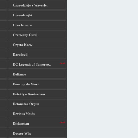
Czarodzieje z Waverly..
Czarodziejki
Czas honoru
Czerwony Orzeł
Czysta Krew
Daredevil
DC Legends of Tomorro..
Defiance
Demony da Vinci
Detektyw Amsterdam
Detonator Orgun
Devious Maids
Dickensian
Doctor Who