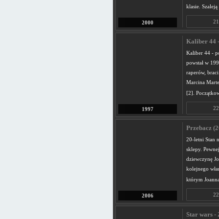
klasie. Szalej
21
2000
Kaliber 44 
Kaliber 44 - 
powstał w 199
raperów, braci
Marcina Mart
[2]. Początko
22
1997
Przebacz (2
20-letni Stan 
sklepy. Pewnej
dziewczynę Joa
kolejnego wła
którym Joanna
22
2006
Star wars -