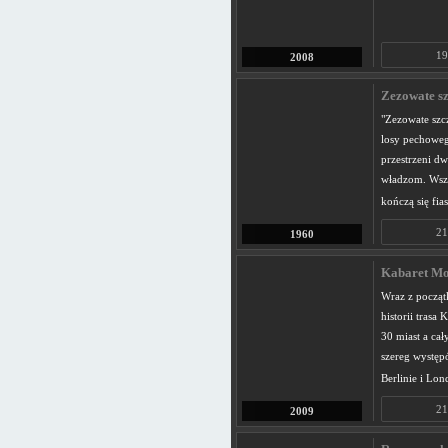
19
2008
Zezowate sz
"Zezowate szc
losy pechoweg
przestrzeni dw
władzom. Wsze
kończą się fia
21
1960
Kabaret Mor
Wraz z począt
historii trasa
30 miast a cał
szereg występ
Berlinie i Lon
21
2009