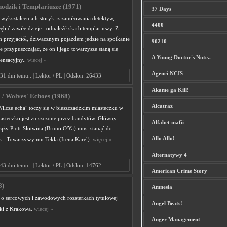
dzik i Templariusze (1971)
37 Days
wykształcenia historyk, z zamiłowania detektyw,
4400
ębić zawiłe dzieje i odnaleźć skarb templariuszy. Z
 przyjaciół, dziwacznym pojazdem jedzie na spotkanie
90210
e przypuszczając, że on i jego towarzysze staną się
A Young Doctor's Note..
sensacyjny..
więcej »
Agenci NCIS
31 dni temu.. | Lektor / PL | Odsłon: 26433
Akame ga Kill!
 / Wolves' Echoes (1968)
Alcatraz
Wilcze echa" toczy się w bieszczadzkim miasteczku w
asteczko jest zniszczone przez bandytów. Główny
Alfabet mafii
ąży Piotr Słotwina (Bruno O'Ya) musi stanąć do
Allo Allo!
ki. Towarzyszy mu Tekla (Irena Karel).
więcej »
Alternatywy 4
43 dni temu.. | Lektor / PL | Odsłon: 14762
American Crime Story
8)
Amnesia
ia o sercowych i zawodowych rozsterkach tytułowej
Angel Beats!
tki z Krakowa.
więcej »
Anger Management