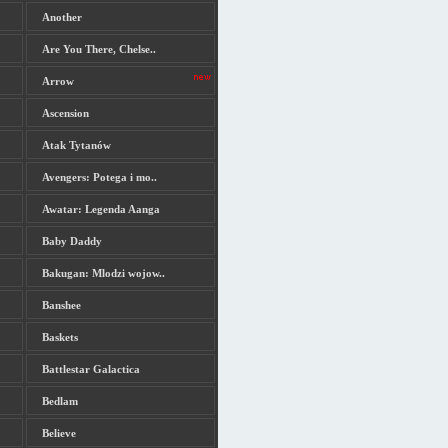
Another
Are You There, Chelse..
Arrow
Ascension
Atak Tytanów
Avengers: Potega i mo..
Awatar: Legenda Aanga
Baby Daddy
Bakugan: Mlodzi wojow..
Banshee
Baskets
Battlestar Galactica
Bedlam
Believe