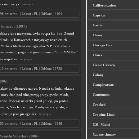
ą za nim wszys..
więcej »
Californication
98 dni temu.. | Lektor / PL | Odsłon: 44494
Caprica
Castle
- koncert (1997)
polska grupa muzyczna wykonująca hip-hop. Zespół
Chaos
4 roku w Katowicach z inicjatywy nastoletnich
Chicago Fire
 Michała Martena znanego jako "Ś.P. Brat Joka" i
ena występującego pod pseudonimem "Lord MM Dab"
Chuck
wo zespół ws..
więcej »
Cienie Calendy
10 dni temu.. | Lektor / PL | Odsłon: 22738
Colony
006)
Complications
należy do ulicznego gangu. Napada na ludzi, okrada
 nocy Stan pod silną presją grupy gwałci młodą
Continuum
nnę. Podczas ucieczki przed policją, po próbie
Cracked
mania, Stan łamie nogę. Przebywa w szpitalu, w
 pracuje jako pielęgniark..
więcej »
Crossing Lines
55 dni temu.. | Lektor / PL | Odsłon: 46546
CSI: Miami
Czarne chmury
 Zemsta Staszka (2006)