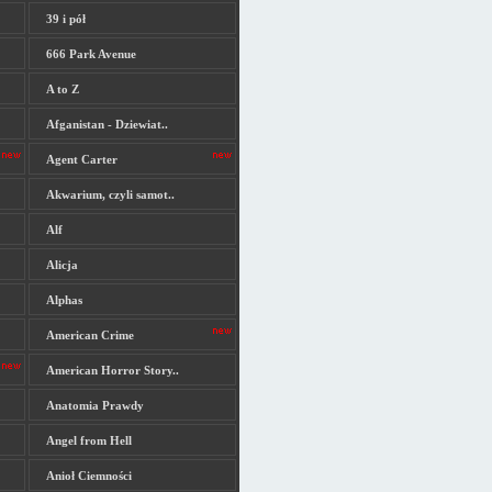
39 i pół
666 Park Avenue
A to Z
Afganistan - Dziewiat..
Agent Carter
Akwarium, czyli samot..
Alf
Alicja
Alphas
American Crime
American Horror Story..
Anatomia Prawdy
Angel from Hell
Anioł Ciemności