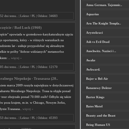
Anna German. Tajemnic..
Aquarius
52 dni temu.. | Lektor / PL | Odsłon: 34683
Arn The Knight Templa..
częście / Bad Luck (1960)
Arystokraci
zęście" opowiada w groteskowo-karykaturalnym ujęciu
o oportunisty, który - w różnych warunkach na
Ash vs Evil Dead
udziestu lat - usiłuje przypodobać się aktualnym
Auschwitz. Nazisci i ..
lkie te próby "dobrze widzianych" metamorfoz
skiem: ..
więcej »
Awake
05 dni temu.. | Lektor / PL | Odsłon: 12170
Awkward.
alnego Niepokoju - Trasasasa (20..
Bajer w Bel-Air
kiem marca 2009 ruszyła największa w dotychczasowej
Bananowy Doktor
 Kabaretu Moralnego Niepokoju. Trasa ta objęła ponad
y tour obejrzało ponad 70.000 osób! Odbyło się także
Barter Kings
ów poza krajem, m.in. w Chicago, Nowym Jorku,
Bates Motel
dynie.Trasasasa..
więcej »
Beauty and the Beast
53 dni temu.. | Lektor / PL | Odsłon: 45393
Being Human US