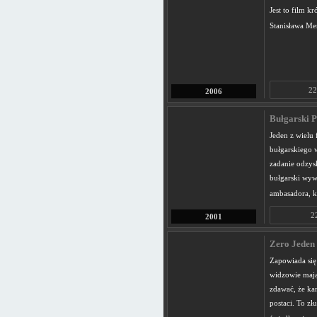
Jest to film 
Stanisława Me
22
2006
Bułgarski P
Jeden z wielu
bułgarskiego 
zadanie odzys
bułgarski wyw
ambasadora, kt
2
2001
Zero Jeden 
Zapowiada się
widzowie mają
zdawać, że k
postaci. To zł