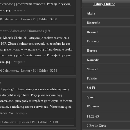
Filmy Online
oniecznością powtórzenia zamachu. Poznaje Krystynę,
acującą j..
więcej »
Akcja
910 dni temu.. | Lektor / PL | Odsłon: 3208
Biografie
ament / Ashes and Diamonds (19..
Dramat
, Maciek Chełmicki, otrzymuje rozkaz zastrzelenia
Fantasty
 PPR. Zbieg okoliczności powoduje, że zabija kogoś
ając się twarzą w twarz ze swoją ofiarą doznaje szoku.
Horror
oniecznością powtórzenia zamachu. Poznaje Krystynę,
Komedia
acującą j..
więcej »
Musical
910 dni temu.. | Lektor / PL | Odsłon: 5254
Polskie
)
Sci-Fi
h byłych górników, którzy w czasie niedzielnej mszy
ją do pobliskiego baru. Przy piwie wspominają
Sport
przeszłości: przygody z urzędem górniczym, z dwoma
Wojenne
palni, z niedzielą czynu partyjnego. Wspominają też
padek "na ..
więcej »
11.22.63
14 dni temu.. | Lektor / PL | Odsłon: 21110
2 Broke Girls