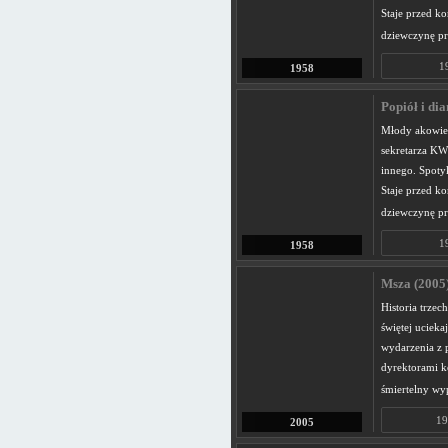
Staje przed k
dziewczynę pr
1
1958
Popiół i di
Młody akowiec
sekretarza KW
innego. Spotyk
Staje przed k
dziewczynę pr
1
1958
Msza (2005
Historia trzec
świętej ucieka
wydarzenia z 
dyrektorami ko
śmiertelny wy
19
2005