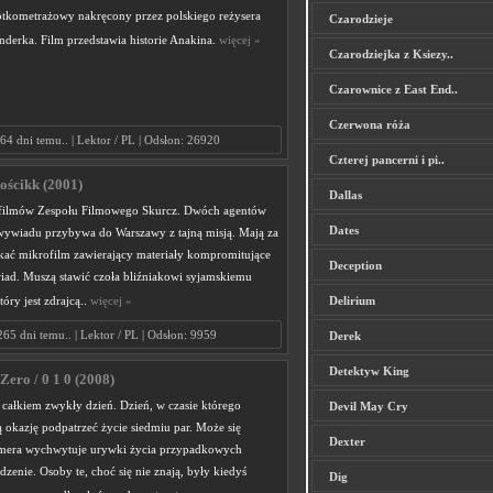
krótkometrażowy nakręcony przez polskiego reżysera
Czarodzieje
nderka. Film przedstawia historie Anakina.
więcej »
Czarodziejka z Ksiezy..
Czarownice z East End..
Czerwona róża
64 dni temu.. | Lektor / PL | Odsłon: 26920
Czterej pancerni i pi..
ościkk (2001)
Dallas
 filmów Zespołu Filmowego Skurcz. Dwóch agentów
Dates
wywiadu przybywa do Warszawy z tajną misją. Mają za
kać mikrofilm zawierający materiały kompromitujące
Deception
iad. Muszą stawić czoła bliźniakowi syjamskiemu
óry jest zdrajcą..
więcej »
Delirium
265 dni temu.. | Lektor / PL | Odsłon: 9959
Derek
Detektyw King
Zero / 0 1 0 (2008)
 całkiem zwykły dzień. Dzień, w czasie którego
Devil May Cry
 okazję podpatrzeć życie siedmiu par. Może się
Dexter
amera wychwytuje urywki życia przypadkowych
udzenie. Osoby te, choć się nie znają, były kiedyś
Dig