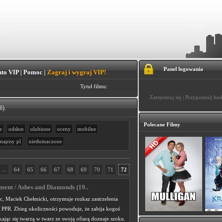
Panel logowania
to VIP
|
Pomoc
|
Zagraj i wygraj VIP!
Tytuł filmu:
Zarejestruj się
|
Przypomnij has
.
6)
Polecane Filmy
e
odsłon
ulubione
oceny
mobilne
napisy pl
nietłumaczone
...
64
65
66
67
68
69
70
71
72
ament / Ashes and Diamonds (19..
, Maciek Chełmicki, otrzymuje rozkaz zastrzelenia
 PPR. Zbieg okoliczności powoduje, że zabija kogoś
ając się twarzą w twarz ze swoją ofiarą doznaje szoku.