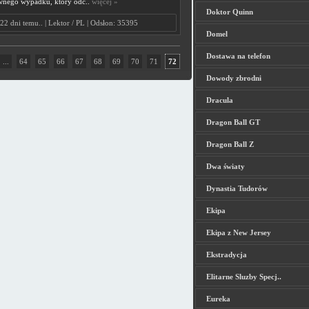
wnego wypadku, który odc..
więcej »
Doktor Quinn
22 dni temu.. | Lektor / PL | Odsłon: 35395
Domel
Dostawa na telefon
...
64
65
66
67
68
69
70
71
72
Dowody zbrodni
Dracula
Dragon Ball GT
Dragon Ball Z
Dwa światy
Dynastia Tudorów
Ekipa
Ekipa z New Jersey
Ekstradycja
Elitarne Sluzby Specj..
Eureka