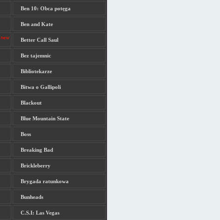
Ben 10: Obca potęga
Ben and Kate
Better Call Saul
Bez tajemnic
Bibliotekarze
Bitwa o Gallipoli
Blackout
Blue Mountain State
Boss
Breaking Bad
Brickleberry
Brygada ratunkowa
Bunheads
C.S.I: Las Vegas