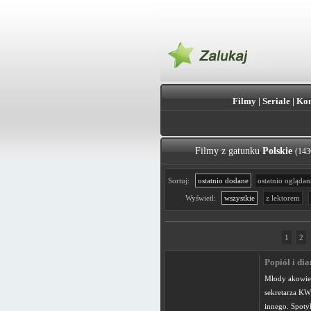
Filmy
|
Seriale
|
Kon
Filmy z gatunku
Polskie
(143
Sortuj:
ostatnio dodane
ostatnio oglądan
Wyświetl:
wszystkie
z lektorem
1
2
Popiół i di
Młody akowiec
sekretarza KW
innego. Spotyk