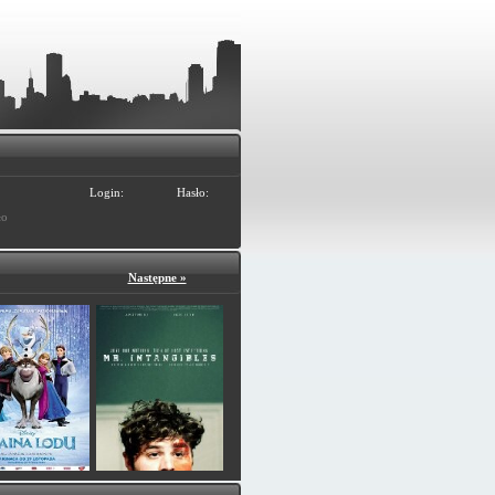
Login:
Hasło:
ło
Następne »