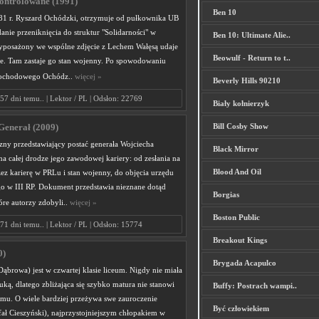
ntrolowane (1991)
Ben 10
1 r. Ryszard Ochódzki, otrzymuje od pułkownika UB
nie przeniknięcia do struktur "Solidarności" w
Ben 10: Ultimate Alie..
posażony we wspólne zdjęcie z Lechem Wałęsą udaje
Beowulf - Return to t..
ie. Tam zastaje go stan wojenny. Po spowodowaniu
ochodowego Ochódz..
więcej »
Beverly Hills 90210
57 dni temu.. | Lektor / PL | Odsłon: 22769
Biały kołnierzyk
Bill Cosby Show
Generał (2009)
zny przedstawiający postać generała Wojciecha
Black Mirror
na całej drodze jego zawodowej kariery: od zesłania na
Blood And Oil
ez karierę w PRLu i stan wojenny, do objęcia urzędu
o w III RP. Dokument przedstawia nieznane dotąd
Borgias
óre autorzy zdobyli..
więcej »
Boston Public
71 dni temu.. | Lektor / PL | Odsłon: 15774
Breakout Kings
0)
Brygada Acapulco
ąbrowa) jest w czwartej klasie liceum. Nigdy nie miała
ką, dlatego zbliżająca się szybko matura nie stanowi
Buffy: Postrach wampi..
emu. O wiele bardziej przeżywa swe zauroczenie
Być człowiekiem
ał Cieszyński), najprzystojniejszym chłopakiem w