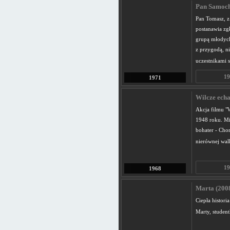
Pan Samocho
Pan Tomasz, z 
postanawia zgł
grupą młodych
z przygodą, ni
uczestnikami 
19
1971
Wilcze echa
Akcja filmu "
1948 roku. Mi
bohater - Chor
nierównej wal
19
1968
Marta (200
Ciepła histor
Marty, studen