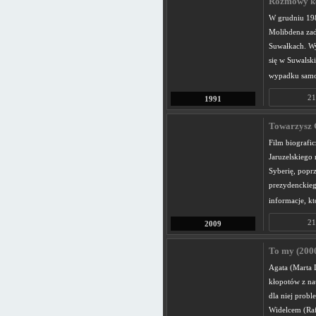
Rozmowy ko
W grudniu 198
Molibdena zada
Suwałkach. Wy
się w Suwalsk
wypadku sam
21
1991
Towarzysz 
Film biografic
Jaruzelskiego 
Syberię, poprz
prezydenckieg
informacje, kt
21
2009
To my (200
Agata (Marta D
kłopotów z nau
dla niej probl
Widelcem (Raf