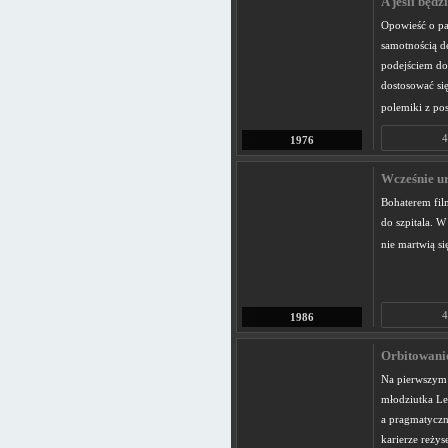
A jeśli będzi
Opowieść o par
samotnością de
podejściem do
dostosować się
polemiki z po
4
1976
Wcześnie u
Bohaterem film
do szpitala. W
nie martwią si
4
1986
Orbitowanie 
Na pierwszym 
młodziutka Le
a pragmatyczn
karierze reżys