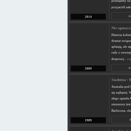
poznajemy na 
przyjaciół zako
4
2014
Nie opuszcz
Historia kobie
dramat związan
splatają, ale s
rady z wewnęt
desperacj..
wię
4
2009
Stadnina /
Australia pod
się najlepiej.
złego sąsiada 
zmuszony jest
Barbicona, cho
4
1989