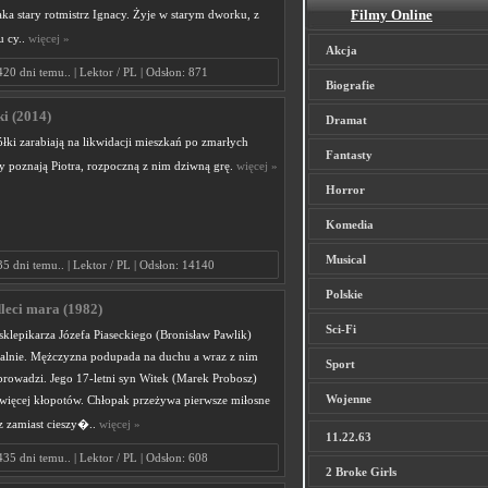
Filmy Online
aka stary rotmistrz Ignacy. Żyje w starym dworku, z
u cy..
więcej »
Akcja
420 dni temu.. | Lektor / PL | Odsłon: 871
Biografie
ki (2014)
Dramat
łki zarabiają na likwidacji mieszkań po zmarłych
Fantasty
y poznają Piotra, rozpoczną z nim dziwną grę.
więcej »
Horror
Komedia
Musical
35 dni temu.. | Lektor / PL | Odsłon: 14140
Polskie
dleci mara (1982)
Sci-Fi
klepikarza Józefa Piaseckiego (Bronisław Pawlik)
atalnie. Mężczyzna podupada na duchu a wraz z nim
Sport
 prowadzi. Jego 17-letni syn Witek (Marek Probosz)
Wojenne
 więcej kłopotów. Chłopak przeżywa pierwsze miłosne
cz zamiast cieszy�..
więcej »
11.22.63
435 dni temu.. | Lektor / PL | Odsłon: 608
2 Broke Girls