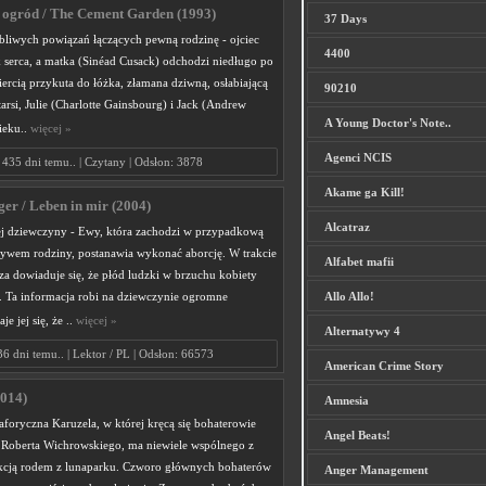
ogród / The Cement Garden (1993)
37 Days
obliwych powiązań łączących pewną rodzinę - ojciec
4400
k serca, a matka (Sinéad Cusack) odchodzi niedługo po
ercią przykuta do łóżka, złamana dziwną, osłabiającą
90210
arsi, Julie (Charlotte Gainsbourg) i Jack (Andrew
A Young Doctor's Note..
ieku..
więcej »
Agenci NCIS
435 dni temu.. | Czytany | Odsłon: 3878
Akame ga Kill!
ger / Leben in mir (2004)
Alcatraz
ej dziewczyny - Ewy, która zachodzi w przypadkową
ływem rodziny, postanawia wykonać aborcję. W trakcie
Alfabet mafii
za dowiaduje się, że płód ludzki w brzuchu kobiety
ć. Ta informacja robi na dziewczynie ogromne
Allo Allo!
e jej się, że ..
więcej »
Alternatywy 4
36 dni temu.. | Lektor / PL | Odsłon: 66573
American Crime Story
014)
Amnesia
foryczna Karuzela, w której kręcą się bohaterowie
Angel Beats!
Roberta Wichrowskiego, ma niewiele wspólnego z
akcją rodem z lunaparku. Czworo głównych bohaterów
Anger Management