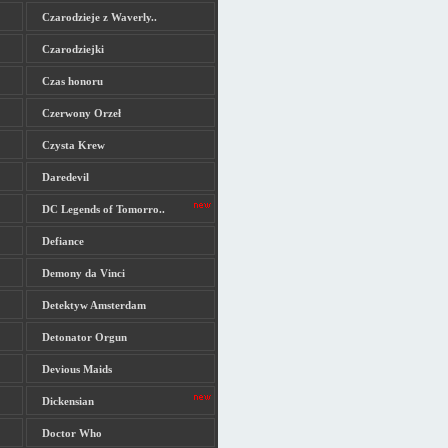
Czarodzieje z Waverly..
Czarodziejki
Czas honoru
Czerwony Orzeł
Czysta Krew
Daredevil
DC Legends of Tomorro..
Defiance
Demony da Vinci
Detektyw Amsterdam
Detonator Orgun
Devious Maids
Dickensian
Doctor Who