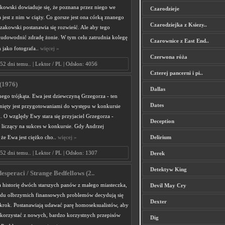
kowski dowiaduje się, że poznana przez niego we
Czarodzieje
a jest z nim w ciąży. Co gorsze jest ona córką znanego
Czarodziejka z Ksiezy..
zakowski postanawia się rozwieść. Ale aby tego
udowodnić zdradę żonie. W tym celu zatrudnia kolegę
Czarownice z East End..
h jako fotografa..
więcej »
Czerwona róża
52 dni temu.. | Lektor / PL | Odsłon: 4056
Czterej pancerni i pi..
(1976)
Dallas
nego trójkąta. Ewa jest dziewczyną Grzegorza - ten
Dates
nięty jest przygotowaniami do występu w konkursie
 O względy Ewy stara się przyjaciel Grzegorza -
Deception
 liczący na sukces w konkursie. Gdy Andrzej
 że Ewa jest ciężko cho..
więcej »
Delirium
52 dni temu.. | Lektor / PL | Odsłon: 1307
Derek
Detektyw King
esperaci / Strange Bedfellows (2..
 historię dwóch starszych panów z małego miasteczka,
Devil May Cry
du olbrzymich finansowych problemów decydują się
Dexter
 krok. Postanawiają udawać parę homoseksualistów, aby
skorzystać z nowych, bardzo korzystnych przepisów
Dig