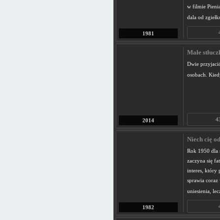
w filmie Pieni
dala od zgiełk
1981
Małe stłucz
Dwie przyjació
osobach. Kied
4
2014
Niech cię o
Rok 1950 dla s
zaczyna się f
interes, który
sprawia coraz
uniesienia, le
1982