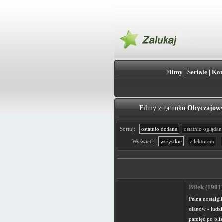
Filmy
|
Seriale
|
Kon
Filmy z gatunku
Obyczajow
Sortuj:
ostatnio dodane
ostatnio oglądan
Wyświetl:
wszystkie
z lektorem
Biłek (1981
Pełna nostalg
ułanów - ludzi
pamięć po blis