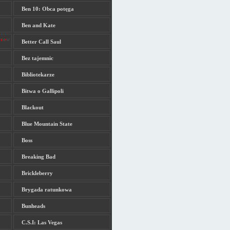
Ben 10: Obca potęga
Ben and Kate
Better Call Saul
Bez tajemnic
Bibliotekarze
Bitwa o Gallipoli
Blackout
Blue Mountain State
Boss
Breaking Bad
Brickleberry
Brygada ratunkowa
Bunheads
C.S.I: Las Vegas