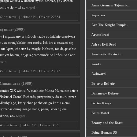
progu wejścia w dorosłe życie. Zawsze, gdy dwóch
Anna German. Tajemnic..
chuje się w tej s..
więcej »
Aquarius
42 dni temu.. | Lektor / PL | Odsłon: 22634
Arn The Knight Templa..
aj mnie (2009)
Arystokraci
ty i mężczyzny, z których każde oddzielnie przeżywa
y ze stratą bliskiej mu osoby. Ich drogi czasami się
Ash vs Evil Dead
ię nie łączą, chociaż by mogły. Kobieta, nie dając sobie
Auschwitz. Nazisci i ..
rznym bólem, bojąc się samotności w końcu, w akcie
cej »
Awake
45 dni temu.. | Lektor / PL | Odsłon: 23072
Awkward.
 Minnamurra (1989)
Bajer w Bel-Air
 koniec XIX wieku. W stadninie Minna Murra nie dzieje
Bananowy Doktor
 Właściciel Cornel Richards, przyciśnięty do muru przez
Allenby`ego, który chce pozbawić go koni i ziemi,
Barter Kings
 sprzedać dumę swego stada, pełnej krwi ogiera
Bates Motel
ć wie, że..
więcej »
Beauty and the Beast
45 dni temu.. | Lektor / PL | Odsłon: 3999
Being Human US