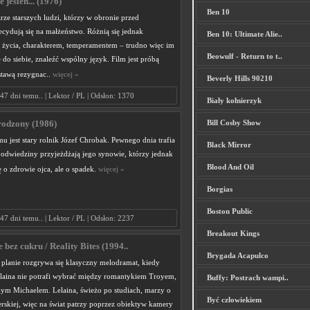
e jesień... (1976)
Ben 10
ze starszych ludzi, którzy w obronie przed
cydują się na małżeństwo. Różnią się jednak
Ben 10: Ultimate Alie..
 życia, charakterem, temperamentem – trudno więc im
Beowulf - Return to t..
 do siebie, znaleźć wspólny język. Film jest próbą
stawą rezygnac..
więcej »
Beverly Hills 90210
47 dni temu.. | Lektor / PL | Odsłon: 1370
Biały kołnierzyk
Bill Cosby Show
rodzony (1986)
u jest stary rolnik Józef Chrobak. Pewnego dnia trafia
Black Mirror
 odwiedziny przyjeżdżają jego synowie, którzy jednak
Blood And Oil
ę o zdrowie ojca, ale o spadek.
więcej »
Borgias
Boston Public
47 dni temu.. | Lektor / PL | Odsłon: 2237
Breakout Kings
bez cukru / Reality Bites (1994..
Brygada Acapulco
planie rozgrywa się klasyczny melodramat, kiedy
laina nie potrafi wybrać między romantykiem Troyem,
Buffy: Postrach wampi..
ym Michaelem. Lelaina, świeżo po studiach, marzy o
Być człowiekiem
erskiej, więc na świat patrzy poprzez obiektyw kamery