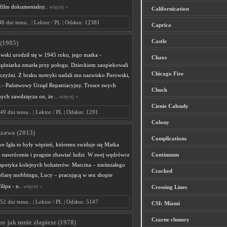
 film dokumentalny..
więcej »
Californication
48 dni temu.. | Lektor / PL | Odsłon: 12381
Caprica
Castle
(1985)
wski urodził się w 1945 roku, jego matka -
Chaos
źniarka zmarła przy połogu. Dzieckiem zaopiekowali
Chicago Fire
żczyźni. Z braku metryki nadali mu nazwisko Purowski,
 - Państwowy Urząd Repatriacyjny. Trosce swych
Chuck
nych zawdzięcza on, że ..
więcej »
Cienie Calendy
49 dni temu.. | Lektor / PL | Odsłon: 1291
Colony
szawa (2013)
Complications
e Igła to były więzień, któremu zwiduje się Matka
ł nawrócenie i pragnie zbawiać ludzi. W swej wędrówce
Continuum
spotyka kolejnych bohaterów: Marcina – nieśmiałego
Cracked
ofiarę mobbingu, Lucy – pracującą w sex shopie
ilipa - n..
więcej »
Crossing Lines
52 dni temu.. | Lektor / PL | Odsłon: 5147
CSI: Miami
Czarne chmury
sz jak mnie złapiesz (1978)