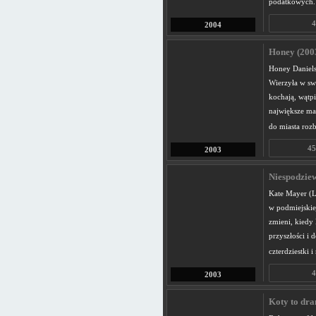
podatkowych.
4
2004
Honey (200
Honey Daniels 
Wierzyła w swo
kochają, wątpi
największe ma
do miasta roz
45
2003
Niespodziew
Kate Mayer (L
w podmiejskiej
zmieni, kiedy
przyszłości i
czterdziestki i
4
2003
Koty to dra