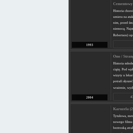
Cementowy 
Historia chor
umiera na ata
nim, przed śmi
niemocą. Najst
Robertson) op
1993
Ono / Stran
Historia młod
ciążę. Pod wp
wizyty u lekar
potrafi słysze
wrażenie, wydaj
4
2004
Karuzela (2
Tytułowa, meta
nowego filmu 
beztroską atr