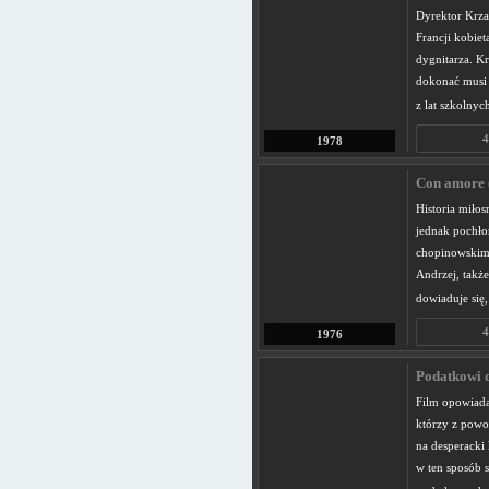
Dyrektor Krza
Francji kobiet
dygnitarza. Kr
dokonać musi 
z lat szkolnyc
4
1978
Con amore 
Historia miłos
jednak pochło
chopinowskim.
Andrzej, także
dowiaduje się,
4
1976
Podatkowi d
Film opowiada
którzy z powo
na desperacki
w ten sposób 