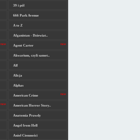
39 i pół
666 Park Avenue
A to Z
Afganistan - Dziewiat..
Agent Carter
Akwarium, czyli samot..
Alf
Alicja
Alphas
American Crime
American Horror Story..
Anatomia Prawdy
Angel from Hell
Anioł Ciemności