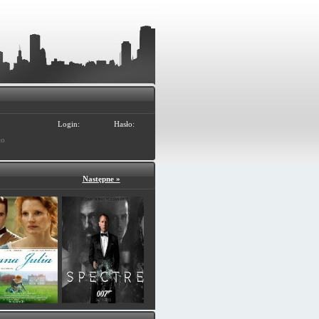
Login:
Hasło:
ło
Następne »