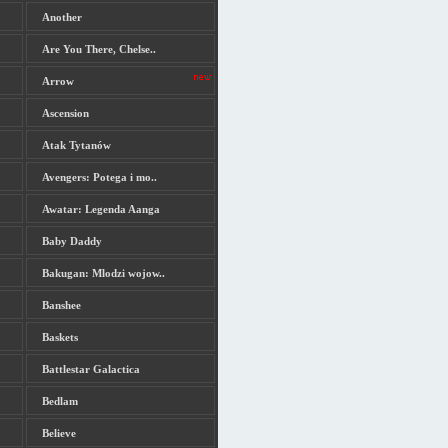
Another
Are You There, Chelse..
Arrow
Ascension
Atak Tytanów
Avengers: Potega i mo..
Awatar: Legenda Aanga
Baby Daddy
Bakugan: Mlodzi wojow..
Banshee
Baskets
Battlestar Galactica
Bedlam
Believe