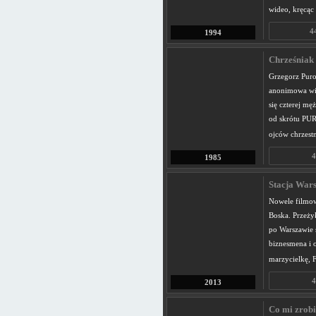
wideo, kręcąc
4
1994
Chrześniak 
Grzegorz Puro
anonimowa wię
się czterej mę
od skrótu PUR
ojców chrzest
4
1985
Stacja War
Nowele filmow
Boska. Przeży
po Warszawie 
biznesmena i 
marzycielkę, F
4
2013
Co mi zrobi