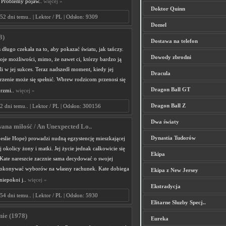
 Problemy pojaw..
więcej »
Doktor Quinn
52 dni temu.. | Lektor / PL | Odsłon: 9309
Domel
3)
Dostawa na telefon
długo czekała na to, aby pokazać światu, jak tańczy.
Dowody zbrodni
je możliwości, mimo, że nawet ci, którzy bardzo ją
li w jej sukces. Teraz nadszedł moment, kiedy jej
Dracula
rzenie może się spełnić. Wbrew rodzicom przenosi się
Dragon Ball GT
brzmi..
więcej »
Dragon Ball Z
2 dni temu.. | Lektor / PL | Odsłon: 300156
Dwa światy
ana miłość / An Unexpected Lo..
Dynastia Tudorów
eslie Hope) prowadzi nudną egzystencję mieszkającej
 okolicy żony i matki. Jej życie jednak całkowicie się
Ekipa
 Kate nareszcie zacznie sama decydować o swojej
 dokonywać wyborów na własny rachunek. Kate dobiega
Ekipa z New Jersey
 niepokoi j..
więcej »
Ekstradycja
54 dni temu.. | Lektor / PL | Odsłon: 5930
Elitarne Sluzby Specj..
nie (1978)
Eureka