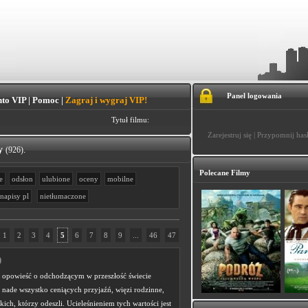
Panel logowania
to VIP
|
Pomoc
|
Zagraj i wygraj VIP!
Tytuł filmu:
Zarejestruj się
|
Przypomnij has
y
.
(926)
Polecane Filmy
e
odsłon
ulubione
oceny
mobilne
napisy pl
nietłumaczone
1
2
3
4
5
6
7
8
9
...
46
47
)
ii opowieść o odchodzącym w przeszłość świecie
 nade wszystko ceniących przyjaźń, więzi rodzinne,
kich, którzy odeszli. Ucieleśnieniem tych wartości jest