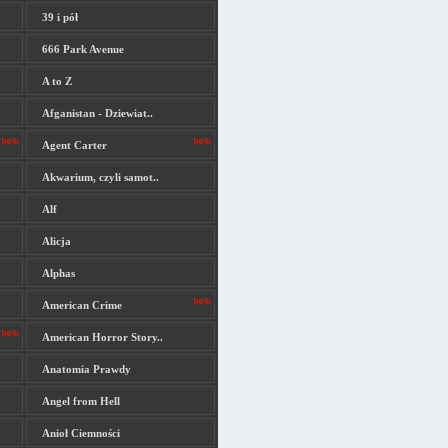
39 i pół
666 Park Avenue
A to Z
Afganistan - Dziewiat..
Agent Carter
Akwarium, czyli samot..
Alf
Alicja
Alphas
American Crime
American Horror Story..
Anatomia Prawdy
Angel from Hell
Anioł Ciemności