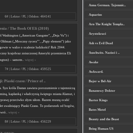
Anna German. Tajemnic..
Aquarius
6# | Lektor / PL | Odsłon: 464141
Arn The Knight Templa..
enia / The Book Of Eli (2010)
Arystokraci
l Washington („American Gangster”, „Deja Vu”) i
 Oldman („Mroczny rycerz”’, „Piąty element”) jako
Ash vs Evil Dead
ogowie w walce o ocalenie ludzkości! Rok 2044.
Auschwitz. Nazisci i ..
yczny krajobraz zniszczonej Ameryki przemierza Eli
ngton) – samotn..
więcej »
Awake
7# | Lektor / PL | Odsłon: 459525
Awkward.
i: Piaski czasu / Prince of ..
Bajer w Bel-Air
a. Syn króla Dastan zawiera porozumienie z tajemniczą
Bananowy Doktor
miną, kapłanką i władczynią świętego miasta Alamut, i
prawę przeciwko złym siłom. Razem muszą ocalić
Barter Kings
let uwalniający Piaski Czasu. To podarunek od bogów,
Bates Motel
dwró..
więcej »
Beauty and the Beast
8# | Lektor / PL | Odsłon: 456229
Being Human US