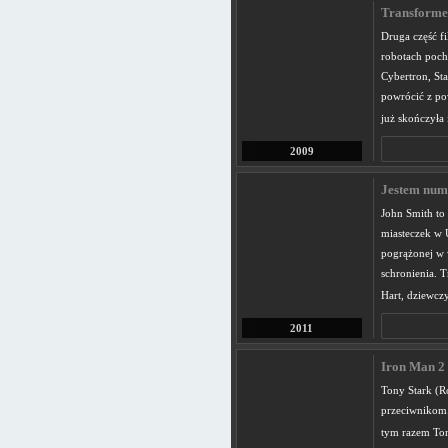
Transformer
Druga część f
robotach pocho
Cybertron, St
powrócić z pow
już skończyła 
2009
Jestem nume
John Smith to
miasteczek w U
pogrążonej w 
schronienia. T
Hart, dziewczy
2011
Iron Man 2 
Tony Stark (R
przeciwnikom. 
tym razem Ton