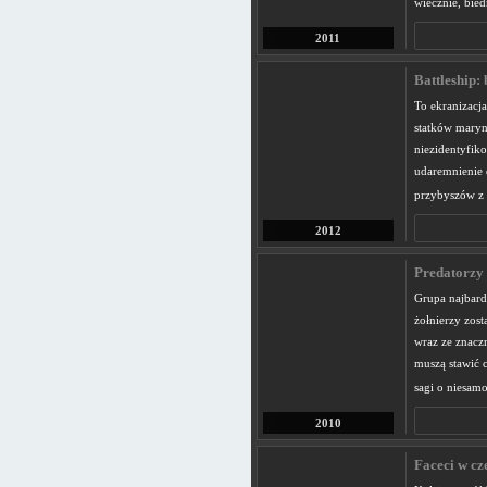
wiecznie, bie
2011
Battleship: 
To ekranizacja
statków maryn
niezidentyfiko
udaremnienie 
przybyszów z
2012
Predatorzy 
Grupa najbard
żołnierzy zost
wraz ze znacz
muszą stawić 
sagi o niesam
2010
Faceci w cze