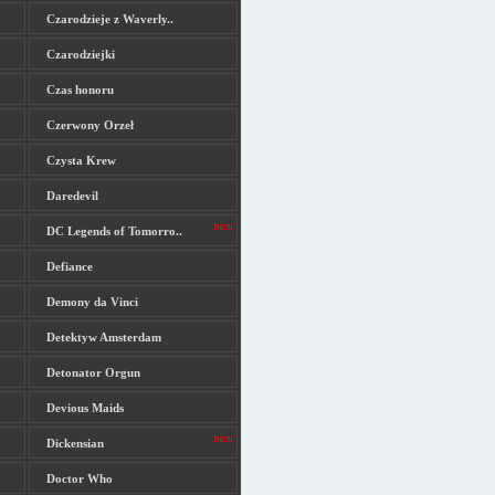
Czarodzieje z Waverly..
Czarodziejki
Czas honoru
Czerwony Orzeł
Czysta Krew
Daredevil
DC Legends of Tomorro..
Defiance
Demony da Vinci
Detektyw Amsterdam
Detonator Orgun
Devious Maids
Dickensian
Doctor Who