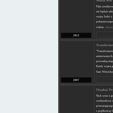
World War 
Film zrealizo
nie będzie tak
wojny ludzi z 
pokarmowego, 
rodem.
więcej
2013
Transforme
"Transformers"
animowanych. 
prowadzą międ
Kiedy wojna pr
Sam Witwicky.
2007
Oszukać Prz
Nick wraz z gr
weekendowe w
przerażające
z prędkością 