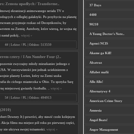
s: Zemsta upadłych / Transforme..
37 Days
ilmowej ekranizacji animowanego serialu TV o
4400
dzących z odległej galaktyki. Po przybyciu na planetę
arscream przyjmuje rozkaz od Deceptikonów, by
90210
rotem na Ziemię. Autoboty, które wierzą, że wojna się
A Young Doctor's Note..
i nastał pokój..
więcej »
Agenci NCIS
4# | Lektor / PL | Odsłon: 513559
Akame ga Kill!
rem cztery / I Am Number Four (2..
Alcatraz
 pozornie zwyczajny młody mieszkaniec jednego z
SA. W rzeczywistości jest jednak uciekinierem z
Alfabet mafii
wojnie planety Lorien, który na Ziemi szuka
rafia do cichego miasteczka w Ohio. Tu spotyka Sarę
Allo Allo!
nę miejscowej gwiazdy footballu. ..
więcej »
Alternatywy 4
5# | Lektor / PL | Odsłon: 494913
American Crime Story
(2010)
Amnesia
obert Downey Jr.) powróci, aby stawić czoło kolejnym
Angel Beats!
Akcja filmu ma miejsce pół roku po pierwszej części,
y nie ukrywa swojej tożsamości.
więcej »
Anger Management