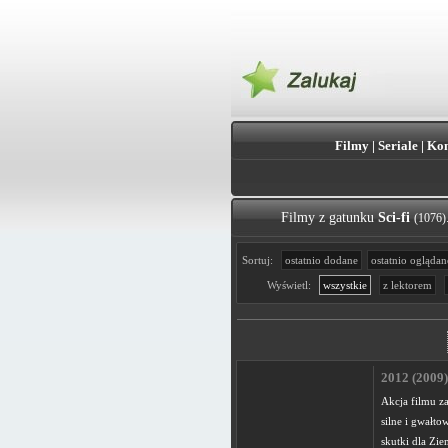
Filmy
|
Seriale
|
Kon
Filmy z gatunku
Sci-fi
(1076)
Sortuj:
ostatnio dodane
ostatnio oglądan
Wyświetl:
wszystkie
z lektorem
2012 (2009)
Akcja filmu z
silne i gwałto
skutki dla Zie