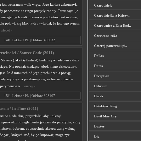
 jest weteranem walk wręcz. Jego kariera zakończyła
Czarodzieje
gdy panowanie na ringu przejęły roboty. Teraz zajmuje
Czarodziejka z Ksiezy..
ą nielegalnych walk i renowacją robotów. Jest na dnie,
iu pojawia się Max, który twierdzi, że jest jego synem.
Czarownice z East End..
.
więcej »
Czerwona róża
14# | Lektor / PL | Odsłon: 406632
Czterej pancerni i pi..
rtelności / Source Code (2011)
Dallas
 Stevens (Jake Gyllenhaal) budzi się w jadącym z dużą
Dates
ciągu. Nie poznaje siedzącej obok niego dziewczyny,
 jest. Po 8 minutach od jego przebudzenia pociąg
Deception
tedy mężczyzna przekonuje się, że bierze udział w
perymencie o ..
więcej »
Delirium
15# | Lektor / PL | Odsłon: 398107
Derek
Detektyw King
asem / In Time (2011)
iat w niedalekiej przyszłości: aby uniknąć
Devil May Cry
, wprowadzono reglamentację czasu do przeżycia, który
Dexter
enniejszym dobrem, powszechnie akceptowaną walutą
Bogaci, których stać, by go kupować, mogą żyć
Dig