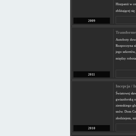
Hiszpanii w c
zbliżającej się
2009
Transformer
Autoboty dowi
Rozpoczyna si
jego sekretów,
między robot
2011
Incepcja / I
Światowej sła
gwiazdorską o
ziemskiego gl
snów. Dom Cob
złodziejem, m
2010