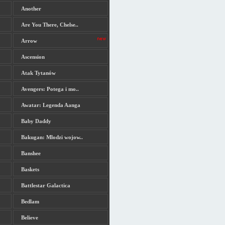
Another
Are You There, Chelse..
Arrow
Ascension
Atak Tytanów
Avengers: Potega i mo..
Awatar: Legenda Aanga
Baby Daddy
Bakugan: Mlodzi wojow..
Banshee
Baskets
Battlestar Galactica
Bedlam
Believe