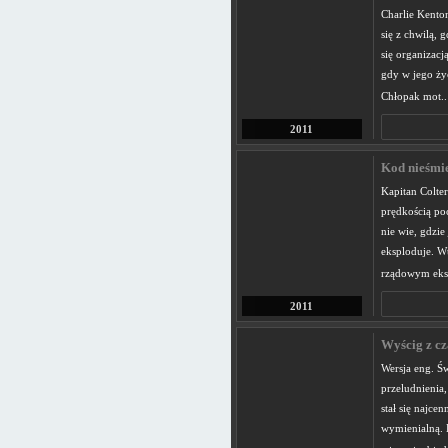
Charlie Kenton
się z chwilą, 
się organizacj
gdy w jego życ
Chłopak mot.
2011
Kod nieśmie
Kapitan Colter
prędkością po
nie wie, gdzie
eksploduje. W
rządowym eks
2011
Wyścig z cz
Wersja eng. Św
przeludnienia
stał się najc
wymienialną. 