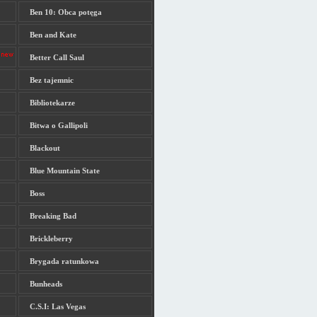
Ben 10: Obca potęga
Ben and Kate
Better Call Saul
Bez tajemnic
Bibliotekarze
Bitwa o Gallipoli
Blackout
Blue Mountain State
Boss
Breaking Bad
Brickleberry
Brygada ratunkowa
Bunheads
C.S.I: Las Vegas