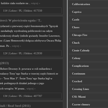
ludzkie ciała rozdarte na ..
więcej »
Californication
11# | Lektor / PL | Odsłon: 417550
Caprica
Castle
erci: W pierścieniu ognia / T..
ydarzeń z pierwszej części fenomenalnych "Igrzysk
Chaos
re zawładnęły wyobraźnią publiczności na całym
Chicago Fire
jawiskowej obsady (młode gwiazdy Jennifer Lawrence,
on i Liam Hemsworth) dołącza zdobywca Oscara Philip
Chuck
man. Po ..
więcej »
Cienie Calendy
12# | Lektor / PL | Odsłon: 412930
Colony
(2013)
Complications
Robert Downey Jr. powraca w roli miliardera i
alazcy Tony’ego Starka w trzeciej części historii ze
Continuum
 – "Iron Man 3". Świat Tony’ego Starka legł w
Cracked
tek podstępnych działań jednego z jego
zych wrogów. W poszu..
więcej »
Crossing Lines
13# | Lektor / PL | Odsłon: 407787
CSI: Miami
Czarne chmury
tali / Real Steel (2011)