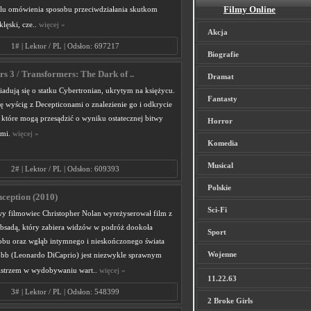
Filmy Online
elu omówienia sposobu przeciwdziałania skutkom
 klęski, cze..
więcej »
Akcja
1# | Lektor / PL | Odsłon: 697217
Biografie
s 3 / Transformers: The Dark of ..
Dramat
adują się o statku Cybertronian, ukrytym na księżycu.
Fantasty
ę wyścig z Decepticonami o znalezienie go i odkrycie
 które mogą przesądzić o wyniku ostatecznej bitwy
Horror
ami.
więcej »
Komedia
Musical
2# | Lektor / PL | Odsłon: 609393
Polskie
nception (2010)
Sci-Fi
wy filmowiec Christopher Nolan wyreżyserował film z
bsadą, który zabiera widzów w podróż dookoła
Sport
obu oraz wgłąb intymnego i nieskończonego świata
Wojenne
b (Leonardo DiCaprio) jest niezwykle sprawnym
istrzem w wydobywaniu wart..
więcej »
11.22.63
3# | Lektor / PL | Odsłon: 548399
2 Broke Girls