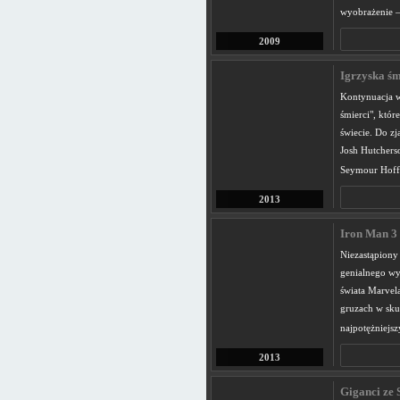
wyobrażenie – 
2009
Igrzyska śmi
Kontynuacja w
śmierci", któ
świecie. Do z
Josh Hutchers
Seymour Hoff
2013
Iron Man 3 
Niezastąpiony 
genialnego wyn
świata Marvela
gruzach w sku
najpotężniejs
2013
Giganci ze S