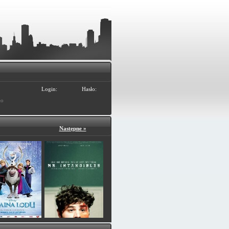
Login:
Hasło:
ło
Następne »