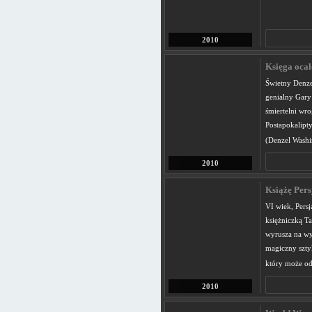
2010
Księga ocal
Świetny Denze
genialny Gary
śmiertelni wr
Postapokalipt
(Denzel Washi
2010
Książę Persj
VI wiek, Persj
księżniczką Ta
wyrusza na wy
magiczny szty
który może o
2010