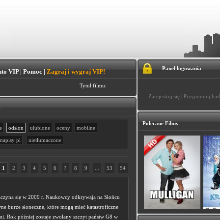
Panel logowania
to VIP
|
Pomoc
|
Zagraj i wygraj VIP!
Tytuł filmu:
Zarejestruj się
|
Przypomnij has
.
Polecane Filmy
e
odsłon
ulubione
oceny
mobilne
napisy pl
nietłumaczone
1
2
3
4
5
6
7
8
9
...
53
54
aczyna się w 2009 r. Naukowcy odkrywają na Słońcu
wne burze słoneczne, które mogą mieć katastroficzne
mi. Rok później zostaje zwołany szczyt państw G8 w