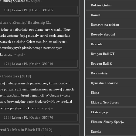
dni muszą wykazać si..
więcej »
Doktor Quinn
16# | Lektor / PL | Odsłon: 390705
Domel
bitwa o Ziemię / Battleship (2..
Dostawa na telefon
 jednej z najbardziej popularnej gry w statki. Floty
Dowody zbrodni
arki wojennej będą musiały stawić czoła armadzie
wanych obiektów. Celem statków jest odkrycie i
Dracula
destrukcyjnych planów wrogo nastawionych
Dragon Ball GT
 kosmosu.
więcej »
Dragon Ball Z
17# | Lektor / PL | Odsłon: 390010
Dwa światy
/ Predators (2010)
Dynastia Tudorów
ziej niebezpiecznych przestępców, komandosów i
aje porwana z Ziemi i umieszczona na nowej planecie
Ekipa
nymi zasobami broni i amunicji. W obcym świecie
czoło bezwzględnej rasie Predatorów.Nowy rozdział
Ekipa z New Jersey
owitym przybyszu z kosmos..
więcej »
Ekstradycja
18# | Lektor / PL | Odsłon: 387470
Elitarne Sluzby Specj..
rni 3 / Men in Black III (2012)
Eureka