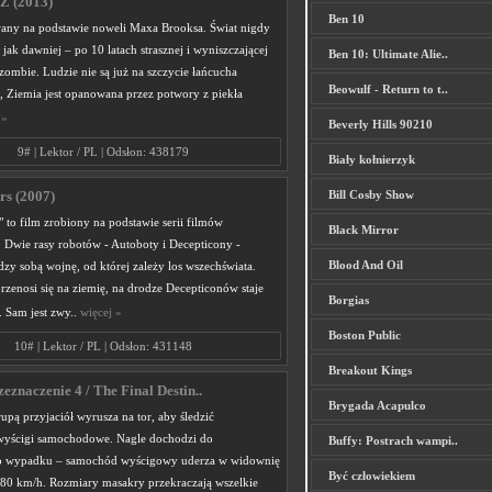
Z (2013)
Ben 10
wany na podstawie noweli Maxa Brooksa. Świat nigdy
i jak dawniej – po 10 latach strasznej i wyniszczającej
Ben 10: Ultimate Alie..
zombie. Ludzie nie są już na szczycie łańcucha
Beowulf - Return to t..
Ziemia jest opanowana przez potwory z piekła
 »
Beverly Hills 90210
9# | Lektor / PL | Odsłon: 438179
Biały kołnierzyk
Bill Cosby Show
rs (2007)
 to film zrobiony na podstawie serii filmów
Black Mirror
Dwie rasy robotów - Autoboty i Decepticony -
Blood And Oil
zy sobą wojnę, od której zależy los wszechświata.
zenosi się na ziemię, na drodze Decepticonów staje
Borgias
 Sam jest zwy..
więcej »
Boston Public
10# | Lektor / PL | Odsłon: 431148
Breakout Kings
eznaczenie 4 / The Final Destin..
Brygada Acapulco
upą przyjaciół wyrusza na tor, aby śledzić
yścigi samochodowe. Nagle dochodzi do
Buffy: Postrach wampi..
go wypadku – samochód wyścigowy uderza w widownię
Być człowiekiem
180 km/h. Rozmiary masakry przekraczają wszelkie