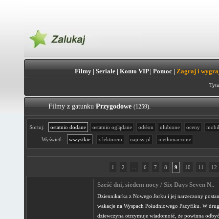
Filmy
|
Seriale
|
Konto VIP
|
Pomoc
|
Zagraj i wygra
Tytu
Filmy z gatunku
Przygodowe
.
(1259)
Sortuj:
ostatnio dodane
ostatnio oglądane
odsłon
ulubione
oceny
mobi
Wyświetl:
wszystkie
z lektorem
napisy pl
nietłumaczone
1
2
...
6
7
8
9
10
11
12
Sześć dni, siedem nocy / Six Days Seven N..
Dziennikarka z Nowego Jorku i jej narzeczony postan
wakacje na Wyspach Południowego Pacyfiku. W drugi
dziewczyna otrzymuje wiadomość, że powinna odbyć