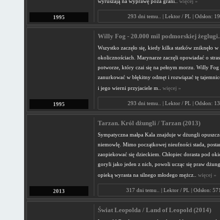
wyruszają na wyprawę poza grani..
więcej »
293 dni temu.. | Lektor / PL | Odsłon: 1
1995
Willy Fog - 20.000 mil podmorskiej żeglugi.
Wszystko zaczęło się, kiedy kilka statków zniknęło w
okolicznościach. Marynarze zaczęli opowiadać o str
potworze, który czai się na pełnym morzu. Willy Fog
zanurkować w błękitny odmęt i rozwiązać tę tajemnic
i jego wierni przyjaciele m..
więcej »
293 dni temu.. | Lektor / PL | Odsłon: 1
1995
Tarzan. Król dżungli / Tarzan (2013)
Sympatyczna małpa Kala znajduje w dżungli opuszcz
niemowlę. Mimo początkowej nieufności stada, posta
zaopiekować się dzieckiem. Chłopiec dorasta pod ok
goryli jako jeden z nich, powoli ucząc się praw dżung
opieką wyrasta na silnego młodego mężcz..
więcej »
317 dni temu.. | Lektor / PL | Odsłon: 5
2013
Świat Leopolda / Land of Leopold (2014)