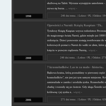
służbową na Tahiti. Wyrusza wynajętym samolotem - 
zrywa się burza. ...
więcej »
246 dni temu.. | Lektor / PL | Odsłon: 1
1998
Opowieści z Narnii: Książę Kaspian / Th..
Tytułowy Książę Kaspian wzywa rodzeństwo Pevensi
do magicznego świata Narnii, gdzie minęło już 1000 l
zniknięcia. Dzieci ponownie zostają zwerbowane do 
kolorowych postaci z Narnii do walki ze złem, które 
księciu w prawym rządzeniu Narnią..
więcej »
246 dni temu.. | Lektor / PL | Odsłon: 27
2008
7 krasnoludków: Las to za mało - historia..
Bajkowa kraina, którą poznaliśmy w pierwszej części 
krasnoludków", nie jest już tym samym miejscem. Kr
zamieszkała w zamku i urodziła synka. Krasnoludki o
chatkę i rozeszły się po świecie. Gdy sługa Śnieżki uc
królewnę i jej synka n..
więcej »
271 dni temu.. | Lektor / PL | Odsłon: 6
2006