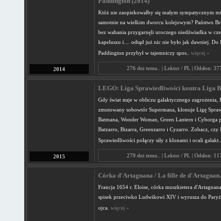
Paddington (2014)
Któż nie zaopiekowałby się małym sympatycznym mi
samotnie na wielkim dworcu kolejowym? Państwo Br
bez wahania przygarnęli uroczego niedźwiadka w c
kapeluszu i.... odtąd już nic nie było jak dawniej. D
Paddington przybył w tajemniczy spos..
więcej »
276 dni temu.. | Lektor / PL | Odsłon: 3
2014
LEGO: Liga Sprawiedliwości kontra Liga Bi
Gdy świat staje w obliczu galaktycznego zagrożenia, 
zmutowany sobowtór Supermana, klonuje Ligę Spraw
Batmana, Wonder Woman, Green Lantern i Cyborga p
Batzarro, Bizarra, Greenzarro i Cyzarro. Zobacz, czy 
Sprawiedliwości połączy siły z klonami i ocali galakt.
279 dni temu.. | Lektor / PL | Odsłon: 1
2015
Córka d'Artagnana / La fille de d'Artagnan.
Francja 1654 r. Eloise, córka muszkietera d'Artagnan
spisek przeciwko Ludwikowi XIV i wyrusza do Paryża
ojca.
więcej »