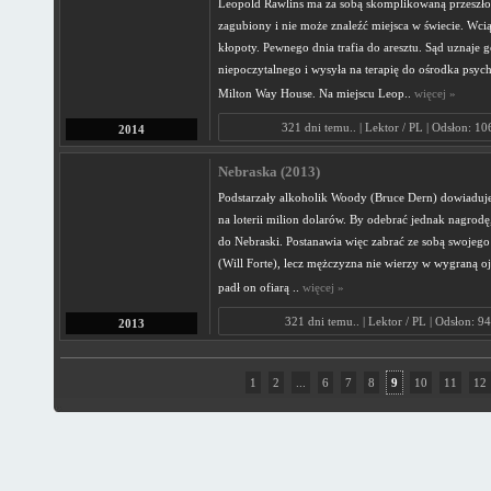
Leopold Rawlins ma za sobą skomplikowaną przeszłoś
zagubiony i nie może znaleźć miejsca w świecie. Wc
kłopoty. Pewnego dnia trafia do aresztu. Sąd uznaje g
niepoczytalnego i wysyła na terapię do ośrodka psyc
Milton Way House. Na miejscu Leop..
więcej »
321 dni temu.. | Lektor / PL | Odsłon: 1
2014
Nebraska (2013)
Podstarzały alkoholik Woody (Bruce Dern) dowiaduje 
na loterii milion dolarów. By odebrać jednak nagrodę
do Nebraski. Postanawia więc zabrać ze sobą swojego
(Will Forte), lecz mężczyzna nie wierzy w wygraną ojc
padł on ofiarą ..
więcej »
321 dni temu.. | Lektor / PL | Odsłon: 9
2013
1
2
...
6
7
8
9
10
11
12