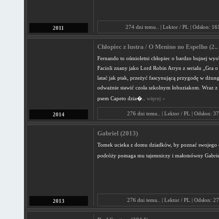
274 dni temu.. | Lektor / PL | Odsłon: 1
2011
Chłopiec z lustra / O Menino no Espelho (2..
Fernando to ośmioletni chłopiec o bardzo bujnej wyo
Facioli znany jako Lord Robin Arryn z serialu „Gra o 
latać jak ptak, przeżyć fascynującą przygodę w dżungl
odważnie stawić czoła szkolnym łobuziakom. Wraz z p
psem Capeto dzia�..
więcej »
276 dni temu.. | Lektor / PL | Odsłon: 3
2014
Gabriel (2013)
Tomek ucieka z domu dziadków, by poznać swojego o
podróży pomaga mu tajemniczy i małomówny Gabrie
276 dni temu.. | Lektor / PL | Odsłon: 2
2013