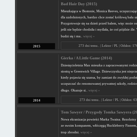
Bad Hair Day (2015)
Mieszkająca w Bostonie, Monica Reeves, uczęszczają
dla uzdolnionych, bardzo chce zostać królową balu s
Przygotowuje się na dzień przed balem, więc może os
jeśli nie będzie chodziła i myślała, że coś pójdzie źle
budzi się i ma..
więcej »
273 dni temu.. | Lektor / PL | Odsłon: 1
2015
Gierka / A Little Game (2014)
Dziesięcioletnia Max mieszka z zapracowanymi rodzi
siostrą w Greenwich Village. Dziewczynka jest nieprze
kiedy pojawia się szansa, by zamiast do zwykłej pod
uczęszczać do renomowanej prywatnej szkoły, rodzice
długo. Okazuje si..
więcej »
273 dni temu.. | Lektor / PL | Odsłon: 6
2014
Tom Sawyer / Przygody Tomka Sawyera (2
Nowa ekranizacja powieści Marka Twaina. Rezolutn
ze swoim kompanem, włóczęgą Huckleberry Finnem,
trop zbrodni.
więcej »