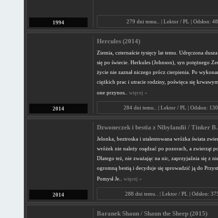
279 dni temu.. | Lektor / PL | Odsłon: 4
1994
Hercules (2014)
Ziemia, czternaście tysięcy lat temu. Udręczona dusz
się po świecie. Herkules (Johnson), syn potężnego Zeu
życie nie zaznał niczego prócz cierpienia. Po wykon
ciężkich prac i utracie rodziny, poświęca się krwaw
one przynos..
więcej »
284 dni temu.. | Lektor / PL | Odsłon: 13
2014
Dzwoneczek i bestia z Nibylandii / Tinker B.
Jelonka, beztroska i utalentowana wróżka świata zwier
wróżek nie należy osądzać po pozorach, a zwierząt po
Dlatego też, nie zważając na nic, zaprzyjaźnia się z 
ogromną bestią i decyduje się sprowadzić ją do Przyst
Pomysł Je..
więcej »
288 dni temu.. | Lektor / PL | Odsłon: 3
2014
Baranek Shaun / Shaun the Sheep (2015)