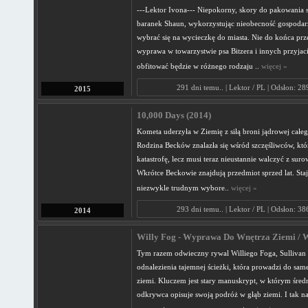
---Lektor Ivona--- Niepokorny, skory do pakowania s
baranek Shaun, wykorzystując nieobecność gospodarz
wybrać się na wycieczkę do miasta. Nie do końca pr
wyprawa w towarzystwie psa Bitzera i innych przyjac
obfitować będzie w różnego rodzaju ..
więcej »
291 dni temu.. | Lektor / PL | Odsłon: 2
2015
10,000 Days (2014)
Kometa uderzyła w Ziemię z siłą broni jądrowej całeg
Rodzina Becków znalazła się wśród szczęśliwców, któ
katastrofę, lecz musi teraz nieustannie walczyć z su
Wkrótce Beckowie znajdują przedmiot sprzed lat. Staj
niezwykle trudnym wybore..
więcej »
293 dni temu.. | Lektor / PL | Odsłon: 3
2014
Willy Fog - Wyprawa Do Wnętrza Ziemi / W
Tym razem odwieczny rywal Williego Foga, Sulliva
odnalezienia tajemnej ścieżki, która prowadzi do sam
ziemi. Kluczem jest stary manuskrypt, w którym śre
odkrywca opisuje swoją podróż w głąb ziemi. I tak n