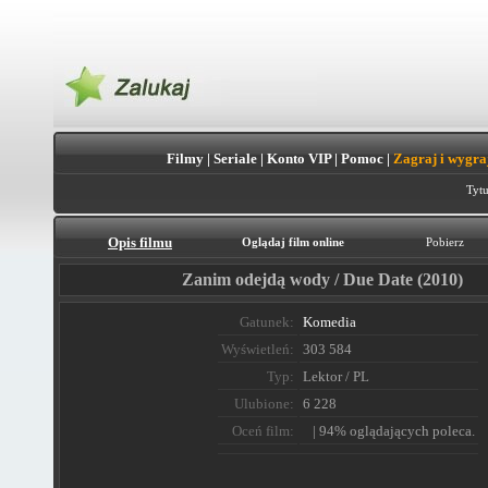
Filmy
|
Seriale
|
Konto VIP
|
Pomoc
|
Zagraj i wygra
Tytu
Opis filmu
Oglądaj film online
Pobierz
Zanim odejdą wody / Due Date (2010)
Gatunek:
Komedia
Wyświetleń:
303 584
Typ:
Lektor / PL
Ulubione:
6 228
Oceń film:
| 94% oglądających poleca.