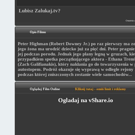
Lubisz Zalukaj.tv?
Ostatnia 
Opis Filmu
Peter Highman (Robert Downey Jr.) po raz pierwszy ma zo
jego żona ma urodzić dziecko już za pięć dni. Peter pragni
jej podczas porodu. Jednak jego plany legną w gruzach, ki
przypadkiem spotka początkującego aktora - Ethana Trem
(Zach Galifianakis), który nakłania go do towarzyszenia w
autostopem. Podróż okazuje się wyprawą w odległe rejony 
podczas której zniszczonych zostanie wiele samochodów...
Oglądaj Film Online
Kliknij tutaj - omiń limit i reklamy
Ogladaj na vShare.io