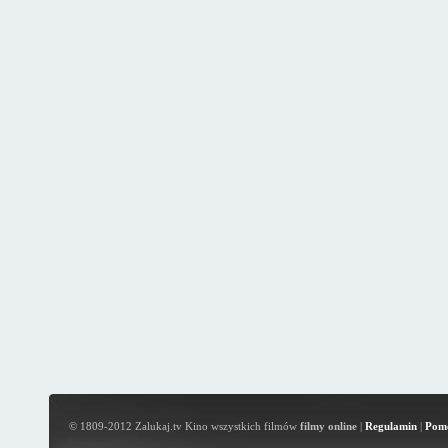
© 1809-2012 Zalukaj.tv Kino wszystkich filmów
filmy online
|
Regulamin
|
Pom