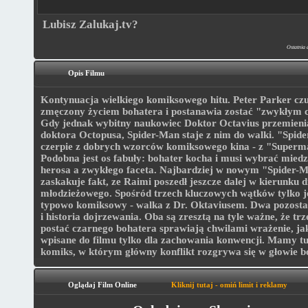
Lubisz Zalukaj.tv?
Ostatnia 
Opis Filmu
Kontynuacja wielkiego komiksowego hitu. Peter Parker czu
zmęczony życiem bohatera i postanawia zostać "zwykłym 
Gdy jednak wybitny naukowiec Doktor Octavius przemienia
doktora Octopusa, Spider-Man staje z nim do walki. "Spid
czerpie z dobrych wzorców komiksowego kina - z "Superm
Podobna jest os fabuły: bohater kocha i musi wybrać miedz
herosa a zwykłego faceta. Najbardziej w nowym "Spider-
zaskakuje fakt, ze Raimi poszedł jeszcze dalej w kierunku
młodzieżowego. Spośród trzech kluczowych wątków tylko je
typowo komiksowy - walka z Dr. Oktaviusem. Dwa pozosta
i historia dojrzewania. Oba są zresztą na tyle ważne, że trz
postać czarnego bohatera sprawiają chwilami wrażenie, ja
wpisane do filmu tylko dla zachowania konwencji. Mamy t
komiks, w którym główny konflikt rozgrywa się w głowie b
Oglądaj Film Online
Kliknij tutaj - omiń limit i reklamy