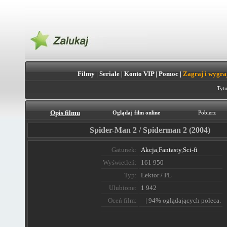
Filmy
|
Seriale
|
Konto VIP
|
Pomoc
|
Zagraj i wygra
Tytu
Opis filmu
Oglądaj film online
Pobierz
Spider-Man 2 / Spiderman 2 (2004)
Gatunek:
Akcja
,
Fantasty
,
Sci-fi
Wyświetleń:
161 950
Typ:
Lektor / PL
Ulubione:
1 942
Oceń film:
| 94% oglądających poleca.