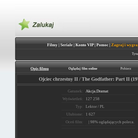
Filmy
|
Seriale
|
Konto VIP
|
Pomoc
|
Zagraj i wygra
Tytu
Opis filmu
Oglądaj film online
Pobierz
Ojciec chrzestny II / The Godfather: Part II (19
Gatunek:
Akcja
,
Dramat
Wyświetleń:
127 258
Typ:
Lektor / PL
Ulubione:
1 627
Oceń film:
| 98% oglądających poleca.