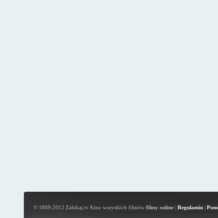
© 1809-2012 Zalukaj.tv Kino wszystkich filmów
filmy online
|
Regulamin
|
Pom