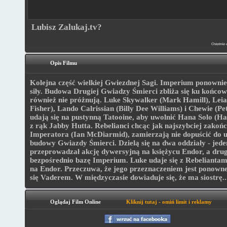
Lubisz Zalukaj.tv?
Ostatnia 
Opis Filmu
Kolejna część wielkiej Gwiezdnej Sagi. Imperium ponownie
siły. Budowa Drugiej Gwiadzy Śmierci zbliża się ku końcowi
również nie próżnują. Luke Skywalker (Mark Hamill), Leia
Fisher), Lando Calrissian (Billy Dee Williams) i Chewie (P
udają się na pustynną Tatooine, aby uwolnić Hana Solo (Ha
z rąk Jabby Hutta. Rebelianci chcąc jak najszybciej zakoń
Imperatora (Ian McDiarmid), zamierzają nie dopuścić do 
budowy Gwiazdy Śmierci. Dzielą się na dwa oddziały - jede
przeprowadzał akcję dywersyjną na księżycu Endor, a drug
bezpośrednio bazę Imperium. Luke udaje się z Rebeliantam
na Endor. Przeczuwa, że jego przeznaczeniem jest ponowne
się Vaderem. W międzyczasie dowiaduje się, że ma siostrę..
Oglądaj Film Online
Kliknij tutaj - omiń limit i reklamy