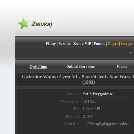
Filmy
|
Seriale
|
Konto VIP
|
Pomoc
|
Zagraj i wygra
Tytu
Opis filmu
Oglądaj film online
Pobierz
Gwiezdne Wojny: Część VI - Powrót Jedi / Star Wars: 
(1983)
Gatunek:
Sci-fi
,
Przygodowe
Wyświetleń:
181 995
Typ:
Lektor / PL
Ulubione:
2 104
Oceń film:
| 96% oglądających poleca.