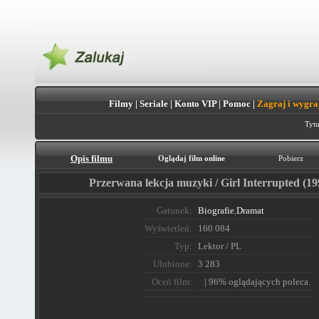
Filmy
|
Seriale
|
Konto VIP
|
Pomoc
|
Zagraj i wygra
Tytu
Opis filmu
Oglądaj film online
Pobierz
Przerwana lekcja muzyki / Girl Interrupted (19
Gatunek:
Biografie
,
Dramat
Wyświetleń:
160 084
Typ:
Lektor / PL
Ulubione:
3 283
Oceń film:
| 96% oglądających poleca.