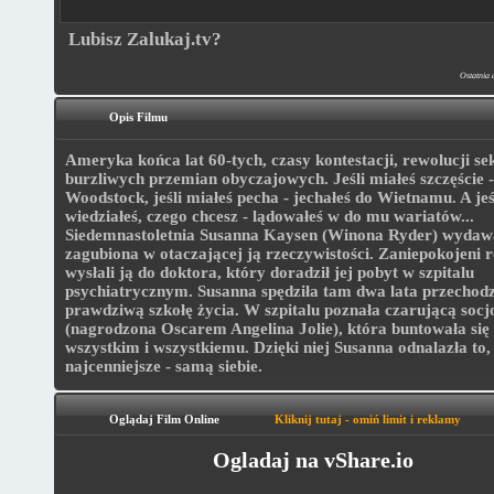
Lubisz Zalukaj.tv?
Ostatnia 
Opis Filmu
Ameryka końca lat 60-tych, czasy kontestacji, rewolucji sek
burzliwych przemian obyczajowych. Jeśli miałeś szczęście -
Woodstock, jeśli miałeś pecha - jechałeś do Wietnamu. A jeśl
wiedziałeś, czego chcesz - lądowałeś w do mu wariatów...
Siedemnastoletnia Susanna Kaysen (Winona Ryder) wydawa
zagubiona w otaczającej ją rzeczywistości. Zaniepokojeni r
wysłali ją do doktora, który doradził jej pobyt w szpitalu
psychiatrycznym. Susanna spędziła tam dwa lata przechod
prawdziwą szkołę życia. W szpitalu poznała czarującą socj
(nagrodzona Oscarem Angelina Jolie), która buntowała się
wszystkim i wszystkiemu. Dzięki niej Susanna odnalazła to,
najcenniejsze - samą siebie.
Oglądaj Film Online
Kliknij tutaj - omiń limit i reklamy
Ogladaj na vShare.io