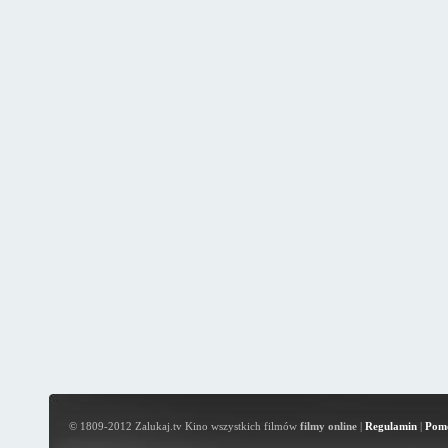
© 1809-2012 Zalukaj.tv Kino wszystkich filmów
filmy online
|
Regulamin
|
Pom