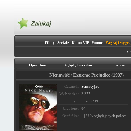
Filmy
|
Seriale
|
Konto VIP
|
Pomoc
|
Zagraj i wygra
Tytu
Opis filmu
Oglądaj film online
Pobierz
Nienawiść / Extreme Prejudice (1987)
Gatunek:
Sensacyjne
Wyświetleń:
2 277
Typ:
Lektor / PL
Ulubione:
84
Oceń film:
| 86% oglądających poleca.