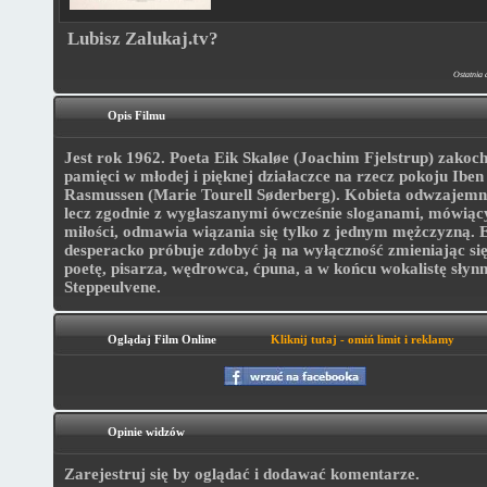
Lubisz Zalukaj.tv?
Ostatnia 
Opis Filmu
Jest rok 1962. Poeta Eik Skaløe (Joachim Fjelstrup) zakoch
pamięci w młodej i pięknej działaczce na rzecz pokoju Iben
Rasmussen (Marie Tourell Søderberg). Kobieta odwzajemni
lecz zgodnie z wygłaszanymi ówcześnie sloganami, mówiąc
miłości, odmawia wiązania się tylko z jednym mężczyzną. 
desperacko próbuje zdobyć ją na wyłączność zmieniając się
poetę, pisarza, wędrowca, ćpuna, a w końcu wokalistę słyn
Steppeulvene.
Oglądaj Film Online
Kliknij tutaj - omiń limit i reklamy
Opinie widzów
Zarejestruj się by oglądać i dodawać komentarze.