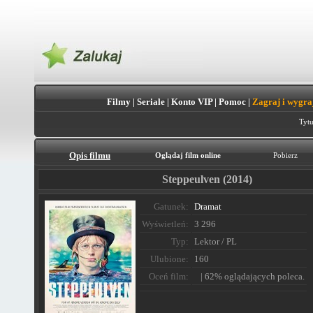
Filmy
|
Seriale
|
Konto VIP
|
Pomoc
|
Zagraj i wygra
Tytu
Opis filmu
Oglądaj film online
Pobierz
Steppeulven (2014)
Gatunek:
Dramat
Wyświetleń:
3 296
Typ:
Lektor / PL
Ulubione:
160
Oceń film:
| 62% oglądających poleca.