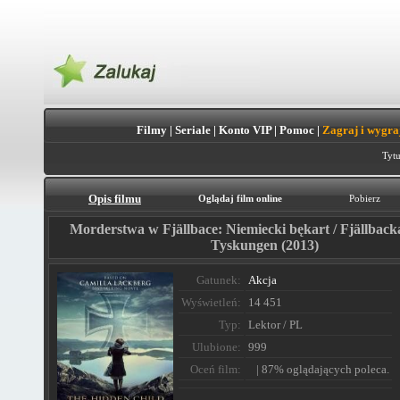
Filmy
|
Seriale
|
Konto VIP
|
Pomoc
|
Zagraj i wygra
Tytu
Opis filmu
Oglądaj film online
Pobierz
Morderstwa w Fjällbace: Niemiecki bękart / Fjällbac
Tyskungen (2013)
Gatunek:
Akcja
Wyświetleń:
14 451
Typ:
Lektor / PL
Ulubione:
999
Oceń film:
| 87% oglądających poleca.