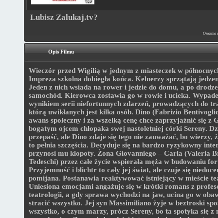
Lubisz Zalukaj.tv?
Ostatnia 
Opis Filmu
Wieczór przed Wigilią w jednym z miasteczek w północnyc
Impreza szkolna dobiegła końca. Kelnerzy sprzątają jedzeni
Jeden z nich wsiada na rower i jedzie do domu, a po drodz
samochód. Kierowca zostawia go w rowie i ucieka. Wypade
wynikiem serii niefortunnych zdarzeń, prowadzących do tra
którą uwikłanych jest kilka osób. Dino (Fabrizio Bentivoglio
awans społeczny i za wszelką cenę chce zaprzyjaźnić się z
bogatym ojcem chłopaka swej nastoletniej córki Sereny. Dzi
przepaść, ale Dino zdaje się tego nie zauważać, bo wierzy,
to pełnia szczęścia. Decyduje się na bardzo ryzykowny inter
przynosi mu kłopoty. Żona Giovanniego – Carla (Valeria B
Tedeschi) przez całe życie wspierała męża w budowaniu for
Przyjemność i blichtr to cały jej świat, ale czuje się niedoce
pomijana. Postanawia reaktywować istniejący w mieście tea
Uniesiona emocjami angażuje się w krótki romans z profe
teatrologii, a gdy sprawa wychodzi na jaw, ucina go w oba
stracić wszystko. Jej syn Massimiliano żyje w beztroski sp
wszystko, o czym marzy, prócz Sereny, bo ta spotyka się z 