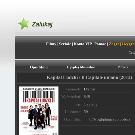
Filmy
|
Seriale
|
Konto VIP
|
Pomoc
|
Zagraj i wygra
Tytu
Opis filmu
Oglądaj film online
Pobierz
Kapitał Ludzki / Il Capitale umano (2013)
Gatunek:
Dramat
Wyświetleń:
849
Typ:
Czytany
Ulubione:
59
Oceń film:
| 75% oglądających poleca.