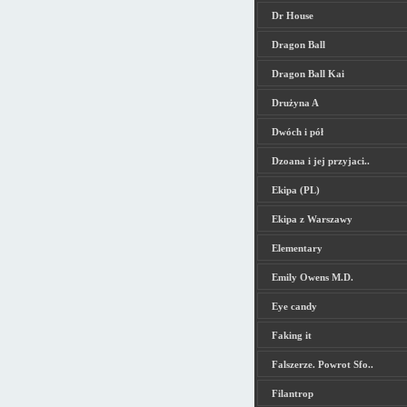
Dr House
Dragon Ball
Dragon Ball Kai
Drużyna A
Dwóch i pół
Dzoana i jej przyjaci..
Ekipa (PL)
Ekipa z Warszawy
Elementary
Emily Owens M.D.
Eye candy
Faking it
Falszerze. Powrot Sfo..
Filantrop