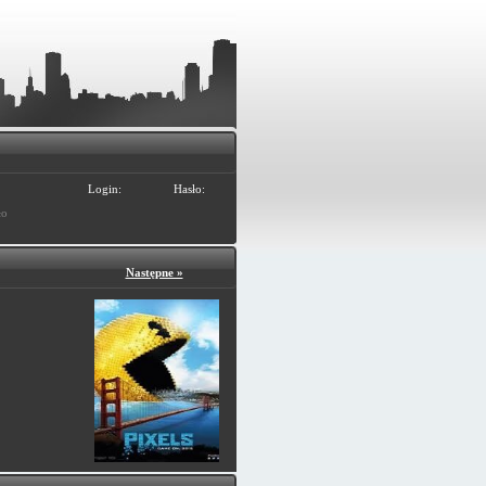
Login:
Hasło:
ło
Następne »