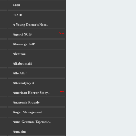
4400
90210
A Young Doctor's Note..
Agenci NCIS
Akame ga Kill!
Alcatraz
Alfabet mafii
Allo Allo!
Alternatywy 4
American Horror Story..
Anatomia Prawdy
Anger Management
Anna German. Tajemnic..
Aquarius