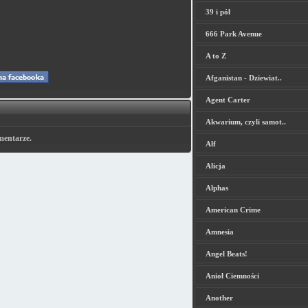
39 i pół
666 Park Avenue
A to Z
Afganistan - Dziewiat..
Agent Carter
Akwarium, czyli samot..
mentarze.
Alf
Alicja
Alphas
American Crime
Amnesia
Angel Beats!
Anioł Ciemności
Another