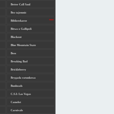
Better Call Saul
Bez tajemnic
Bibliotekarze
Bitwa o Gallipoli
Blackout
Blue Mountain State
Boss
Breaking Bad
Brickleberry
Brygada ratunkowa
Bunheads
C.S.I: Las Vegas
Camelot
Carnivale