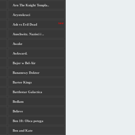
Arn The Knight Templa..
Arystokraci
Ash vs Evil Dead
Auschwitz. Nazisci i ..
Awake
Awkward.
Bajer w Bel-Air
Bananowy Doktor
Barter Kings
Battlestar Galactica
Bedlam
Believe
Ben 10: Obca potęga
Ben and Kate