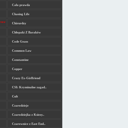
Cała prawda
Chasing Life
Chirurdzy
Chłopaki Z Baraków
Code Geass
Common Law
Constantine
Copper
Crazy Ex-Girlfriend
CSI: Kryminalne zagad..
Cult
Czarodzieje
Czarodziejka z Ksiezy..
Czarownice z East End..