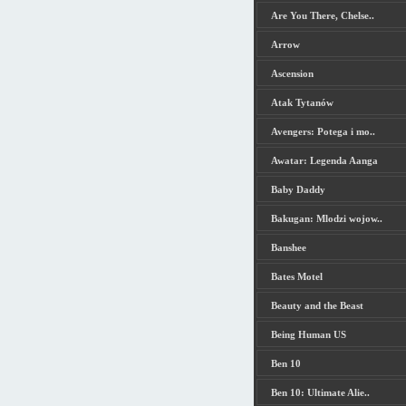
Are You There, Chelse..
Arrow
Ascension
Atak Tytanów
Avengers: Potega i mo..
Awatar: Legenda Aanga
Baby Daddy
Bakugan: Mlodzi wojow..
Banshee
Bates Motel
Beauty and the Beast
Being Human US
Ben 10
Ben 10: Ultimate Alie..