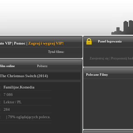
Panel logowania
to VIP
|
Pomoc
|
Zagraj i wygraj VIP!
Tytuł filmu:
Zarejestruj się
|
Przypomnij has
film online
Pobierz
Polecane Filmy
/ The Christmas Switch (2014)
:
Familijne
,
Komedia
:
7 086
:
Lektor / PL
:
284
:
| 79% oglądających poleca.