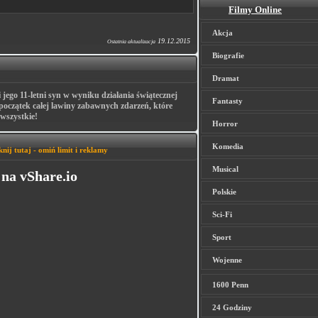
Filmy Online
Akcja
19.12.2015
Ostatnia aktualizacja
Biografie
Dramat
jego 11-letni syn w wyniku działania świątecznej
Fantasty
 początek całej lawiny zabawnych zdarzeń, które
 wszystkie!
Horror
Komedia
knij tutaj - omiń limit i reklamy
Musical
na vShare.io
Polskie
Sci-Fi
Sport
Wojenne
1600 Penn
24 Godziny