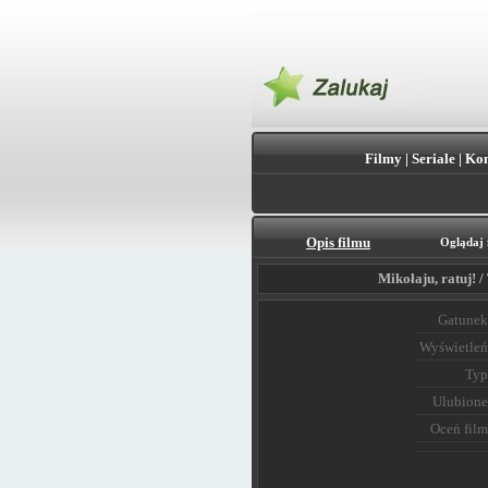
Filmy
|
Seriale
|
Kon
Opis filmu
Oglądaj 
Mikołaju, ratuj! 
Gatunek
Wyświetleń
Typ
Ulubione
Oceń film