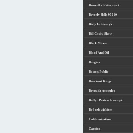
Beowulf - Return to t..
Beverly Hills 90210
Biały kołnierzyk
Bill Cosby Show
Black Mirror
Blood And Oil
Borgias
Boston Public
Breakout Kings
Brygada Acapulco
Buffy: Postrach wampi..
Być człowiekiem
Californication
Caprica