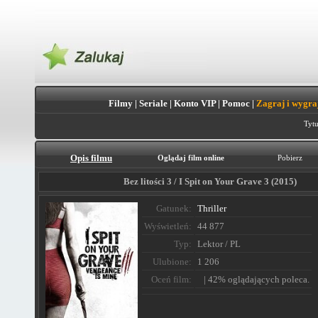
Filmy
|
Seriale
|
Konto VIP
|
Pomoc
|
Zagraj i wygra
Tytu
Opis filmu
Oglądaj film online
Pobierz
Bez litości 3 / I Spit on Your Grave 3 (2015)
Gatunek:
Thriller
Wyświetleń:
44 877
Typ:
Lektor / PL
Ulubione:
1 206
Oceń film:
| 42% oglądających poleca.