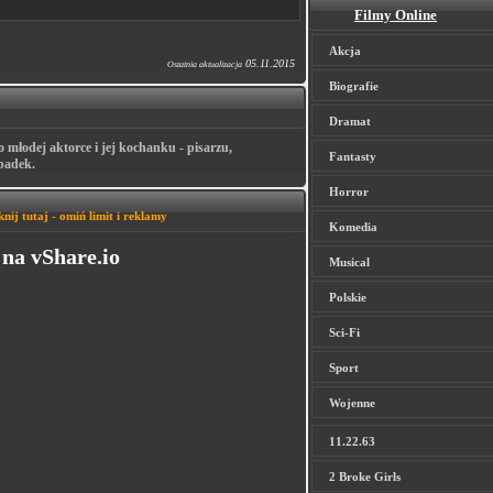
Filmy Online
Akcja
05.11.2015
Ostatnia aktualizacja
Biografie
Dramat
 młodej aktorce i jej kochanku - pisarzu,
Fantasty
upadek.
Horror
knij tutaj - omiń limit i reklamy
Komedia
na vShare.io
Musical
Polskie
Sci-Fi
Sport
Wojenne
11.22.63
2 Broke Girls