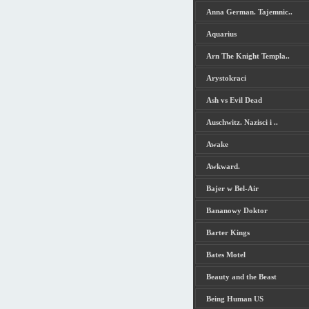
Anna German. Tajemnic..
Aquarius
Arn The Knight Templa..
Arystokraci
Ash vs Evil Dead
Auschwitz. Nazisci i ..
Awake
Awkward.
Bajer w Bel-Air
Bananowy Doktor
Barter Kings
Bates Motel
Beauty and the Beast
Being Human US