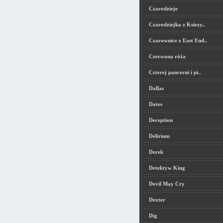
Czarodzieje
Czarodziejka z Ksiezy..
Czarownice z East End..
Czerwona róża
Czterej pancerni i pi..
Dallas
Dates
Deception
Delirium
Derek
Detektyw King
Devil May Cry
Dexter
Dig