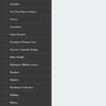
Another
Are You There, Chelse..
Arrow
Ascension
Atak Tytanów
Avengers: Potega i mo..
Awatar: Legenda Aanga
Baby Daddy
Bakugan: Mlodzi wojow..
Banshee
Baskets
Battlestar Galactica
Bedlam
Believe