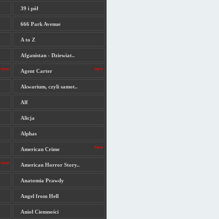
39 i pół
666 Park Avenue
A to Z
Afganistan - Dziewiat..
Agent Carter
Akwarium, czyli samot..
Alf
Alicja
Alphas
American Crime
American Horror Story..
Anatomia Prawdy
Angel from Hell
Anioł Ciemności