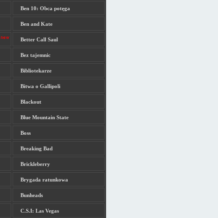
Ben 10: Obca potęga
Ben and Kate
Better Call Saul
Bez tajemnic
Bibliotekarze
Bitwa o Gallipoli
Blackout
Blue Mountain State
Boss
Breaking Bad
Brickleberry
Brygada ratunkowa
Bunheads
C.S.I: Las Vegas