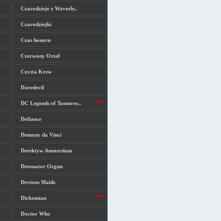
Czarodzieje z Waverly..
Czarodziejki
Czas honoru
Czerwony Orzeł
Czysta Krew
Daredevil
DC Legends of Tomorro..
Defiance
Demony da Vinci
Detektyw Amsterdam
Detonator Orgun
Devious Maids
Dickensian
Doctor Who