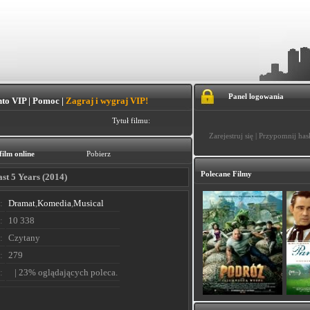
Panel logowania
to VIP
|
Pomoc
|
Zagraj i wygraj VIP!
Tytuł filmu:
Zarejestruj się
|
Przypomnij has
film online
Pobierz
Polecane Filmy
st 5 Years (2014)
:
Dramat
,
Komedia
,
Musical
:
10 338
:
Czytany
:
279
:
| 23% oglądających poleca.