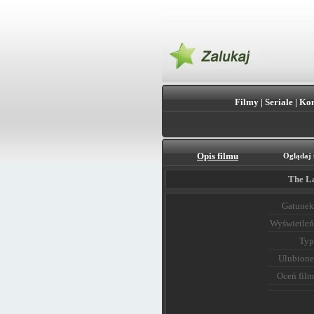
Filmy
|
Seriale
|
Kon
Opis filmu
Oglądaj 
The La
Gatunek
Wyświetleń
Typ
Ulubione
Oceń film