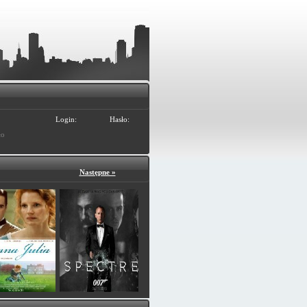
Login:
Hasło:
ło
Następne »