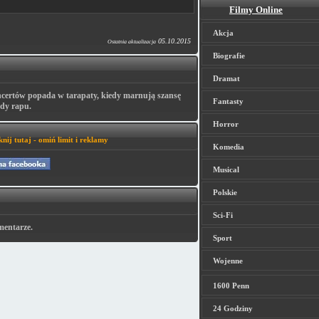
Filmy Online
Akcja
05.10.2015
Ostatnia aktualizacja
Biografie
Dramat
certów popada w tarapaty, kiedy marnują szansę
Fantasty
zdy rapu.
Horror
knij tutaj - omiń limit i reklamy
Komedia
Musical
Polskie
Sci-Fi
mentarze.
Sport
Wojenne
1600 Penn
24 Godziny