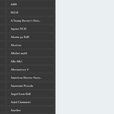
4400
90210
A Young Doctor's Note..
Agenci NCIS
Akame ga Kill!
Alcatraz
Alfabet mafii
Allo Allo!
Alternatywy 4
American Horror Story..
Anatomia Prawdy
Angel from Hell
Anioł Ciemności
Another