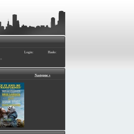
Login:
Hasło:
ło
Następne »