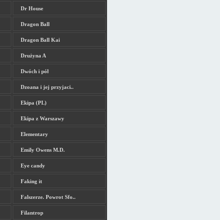
Dr House
Dragon Ball
Dragon Ball Kai
Drużyna A
Dwóch i pół
Dzoana i jej przyjaci..
Ekipa (PL)
Ekipa z Warszawy
Elementary
Emily Owens M.D.
Eye candy
Faking it
Falszerze. Powrot Sfo..
Filantrop