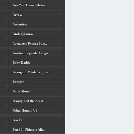
Are You There, Chelse..
Arrow
Ascension
Atak Tytanów
Avengers: Potega i mo..
Awatar: Legenda Aanga
Baby Daddy
Bakugan: Mlodzi wojow..
Banshee
Bates Motel
Beauty and the Beast
Being Human US
Ben 10
Ben 10: Ultimate Alie..