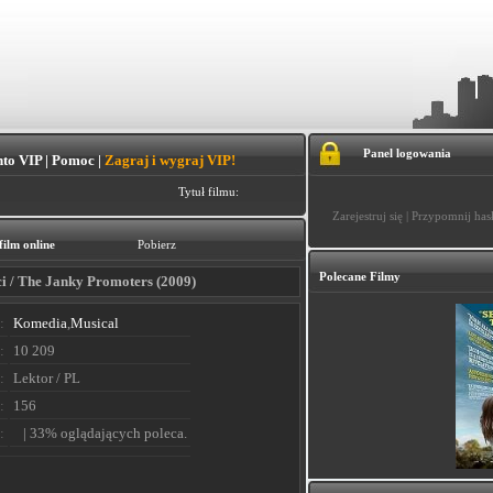
Panel logowania
to VIP
|
Pomoc
|
Zagraj i wygraj VIP!
Tytuł filmu:
Zarejestruj się
|
Przypomnij has
film online
Pobierz
Polecane Filmy
i / The Janky Promoters (2009)
:
Komedia
,
Musical
:
10 209
:
Lektor / PL
:
156
:
| 33% oglądających poleca.