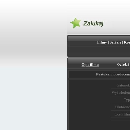
Filmy
|
Seriale
|
Kon
Opis filmu
Oglądaj 
Nastukani producenc
Gatunek
Wyświetleń
Typ
Ulubione
Oceń film