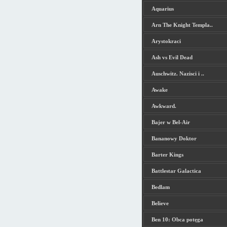
Aquarius
Arn The Knight Templa..
Arystokraci
Ash vs Evil Dead
Auschwitz. Nazisci i ..
Awake
Awkward.
Bajer w Bel-Air
Bananowy Doktor
Barter Kings
Battlestar Galactica
Bedlam
Believe
Ben 10: Obca potęga