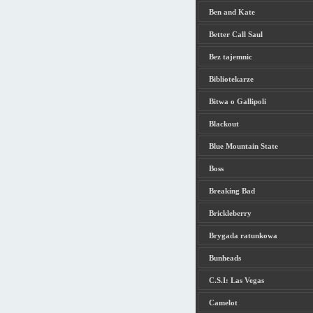
Ben and Kate
Better Call Saul
Bez tajemnic
Bibliotekarze
Bitwa o Gallipoli
Blackout
Blue Mountain State
Boss
Breaking Bad
Brickleberry
Brygada ratunkowa
Bunheads
C.S.I: Las Vegas
Camelot