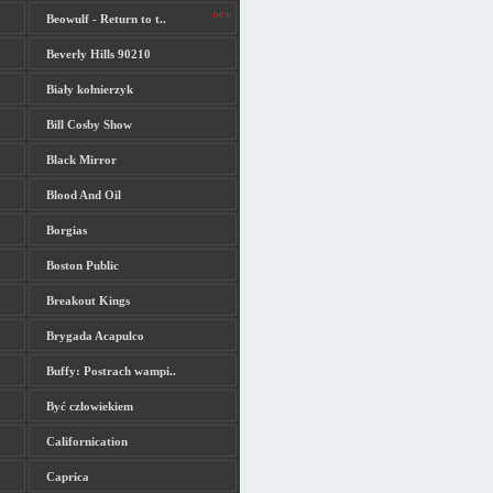
Beowulf - Return to t..
Beverly Hills 90210
Biały kołnierzyk
Bill Cosby Show
Black Mirror
Blood And Oil
Borgias
Boston Public
Breakout Kings
Brygada Acapulco
Buffy: Postrach wampi..
Być człowiekiem
Californication
Caprica