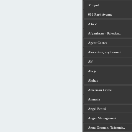
39 i pół
666 Park Avenue
A to Z
Afganistan - Dziewiat..
Agent Carter
Akwarium, czyli samot..
Alf
Alicja
Alphas
American Crime
Amnesia
Angel Beats!
Anger Management
Anna German. Tajemnic..